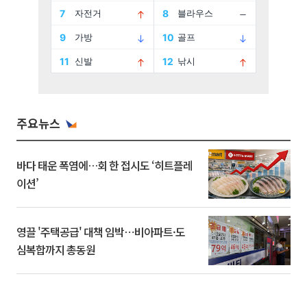
주요뉴스
바다 태운 폭염에…회 한 접시도 ‘히트플레
이션’
영끌 '주택공급' 대책 임박⋯비아파트·도
심복합까지 총동원