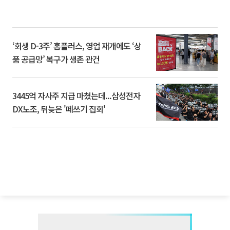
‘회생 D-3주’ 홈플러스, 영업 재개에도 ‘상
품 공급망’ 복구가 생존 관건
3445억 자사주 지급 마쳤는데...삼성전자
DX노조, 뒤늦은 '떼쓰기 집회'