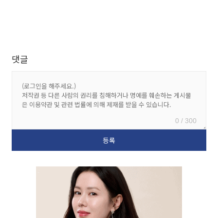
댓글
0 / 300