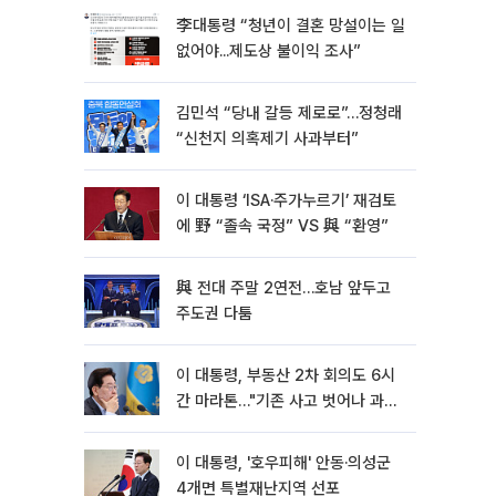
李대통령 “청년이 결혼 망설이는 일
없어야...제도상 불이익 조사”
김민석 “당내 갈등 제로로”…정청래
“신천지 의혹제기 사과부터”
이 대통령 ‘ISA·주가누르기’ 재검토
에 野 “졸속 국정” VS 與 “환영”
與 전대 주말 2연전…호남 앞두고
주도권 다툼
이 대통령, 부동산 2차 회의도 6시
간 마라톤…"기존 사고 벗어나 과감
히 실천"
이 대통령, '호우피해' 안동·의성군
4개면 특별재난지역 선포