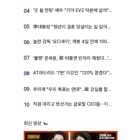
'굿 윌 헌팅' 배우 "기아 EV2 덕분에 살아"…교통사고 후 안전성 극찬
04
05
李대통령 “청년이 결혼 망설이는 일 없어야...제도상 불이익 조사”
놀란 감독 '오디세이', 개봉 4일 만에 100만 돌파⋯'왕사남' 보다 빠르다
06
07
'불명' 문세윤, 故 터틀맨 빈자리 채웠다…'거북이' 눈물의 최종 우승
AT마드리드 ‘7번’ 이강인 “120% 쏟겠다”⋯시메오네 감독 “필요한 선수”
08
09
추미애 "우리 목표는 연대"…故 강일출 할머니 흉상 제막
직원 데리고 등산가는 글로벌 CEO들⋯이유 있었네
10
최신 영상