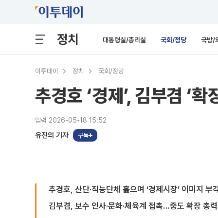
정치
대통령실/총리실
국회/정당
국방/
이투데이
정치
국회/정당
추경호 ‘경제’, 김부겸 ‘
입력 2026-05-18 15:52
유진의 기자
구독
추경호, 산단·직능단체 훑으며 ‘경제시장’ 이미지 부
김부겸, 보수 인사·문화·체육계 접촉…중도 확장 총력