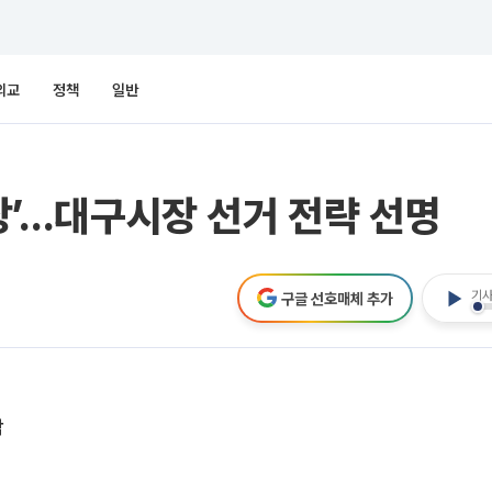
외교
정책
일반
확장’…대구시장 선거 전략 선명
기사
구글 선호매체 추가
각