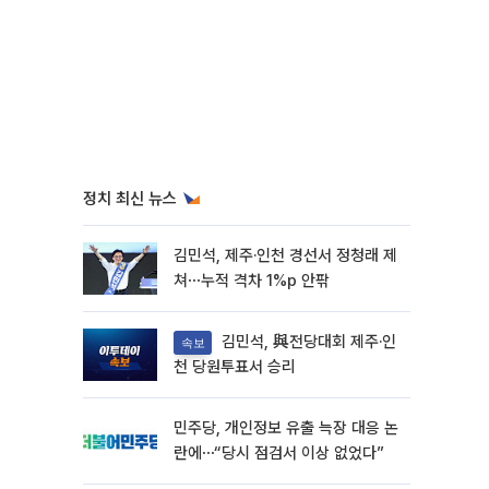
정치 최신 뉴스
김민석, 제주·인천 경선서 정청래 제
쳐⋯누적 격차 1%p 안팎
김민석, 與전당대회 제주·인
속보
천 당원투표서 승리
민주당, 개인정보 유출 늑장 대응 논
란에⋯“당시 점검서 이상 없었다”