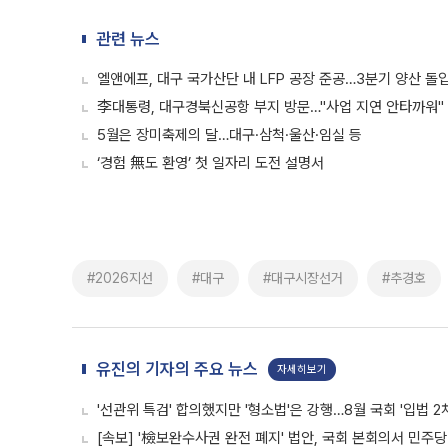
관련 뉴스
엘앤에프, 대구 국가산단 내 LFP 공장 준공…3분기 양산 돌
李대통령, 대구경북신공항 부지 방문…"사업 지연 안타까워"
5월은 장미축제의 달…대구·삼척·울산·임실 등
‘경험 無도 환영’ 첫 일자리 도전 설명서
#2026지선
#대구
#대구시장선거
#추경호
유진의 기자의 주요 뉴스
자세히보기
'선관위 특검' 합의했지만 '형소법'은 강행…8월 국회 '입법 2
[속보] '檢보완수사권 완전 폐지' 법안, 국회 본회의서 민주당