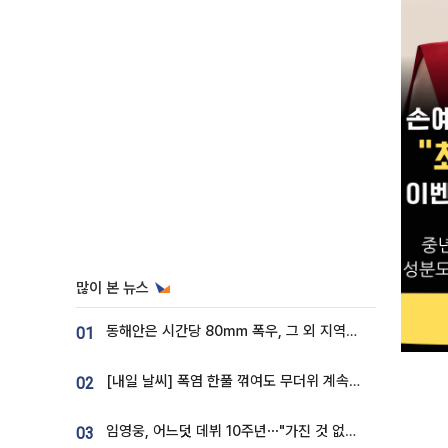
많이 본 뉴스
동해안은 시간당 80㎜ 폭우, 그 외 지역은 폭염…‘극과 극 날씨’
01
[내일 날씨] 폭염 한풀 꺾여도 무더위 계속⋯동해안 이틀 연속 비
02
임영웅, 어느덧 데뷔 10주년⋯"가진 것 없던 시절, 내 앞엔 20명의 팬뿐"
03