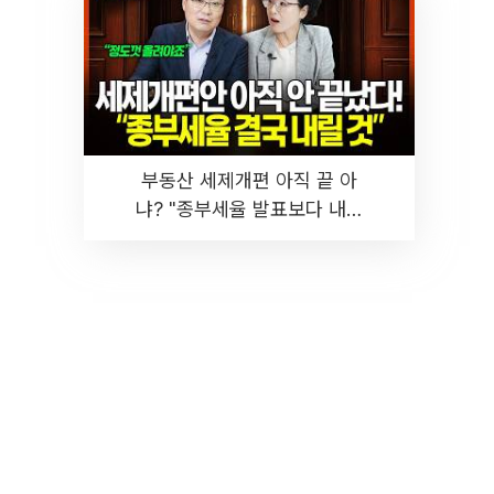
부동산 세제개편 아직 끝 아
냐? "종부세율 발표보다 내릴
것" 장기거주·양도세 전망 I 집
땅지성 I 김인만, 진미윤