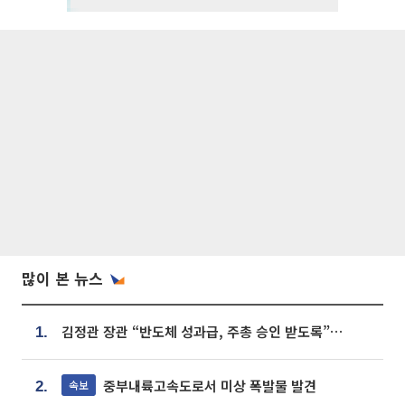
많이 본 뉴스
김정관 장관 “반도체 성과급, 주총 승인 받도록”…상법·자본시장법 개정 시사
1.
중부내륙고속도로서 미상 폭발물 발견
속보
2.