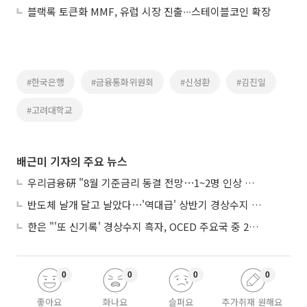
블랙록 토큰화 MMF, 유럽 시장 진출∙∙∙스테이블코인 확장
#한국은행
#금융통화위원회
#신성환
#김진일
#고려대학교
배근미 기자의 주요 뉴스
우리금융硏 "8월 기준금리 동결 전망⋯1~2명 인상 소수의견 낼 것"
반도체 날개 달고 날았다⋯'역대급' 상반기 경상수지 흑자 2000억달러 육박
한은 "'또 신기록' 경상수지 흑자, OCED 주요국 중 2위⋯반도체 수출 효과"
0
0
0
0
좋아요
화나요
슬퍼요
추가취재 원해요