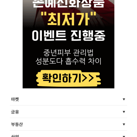
마켓
금융
부동산
산업