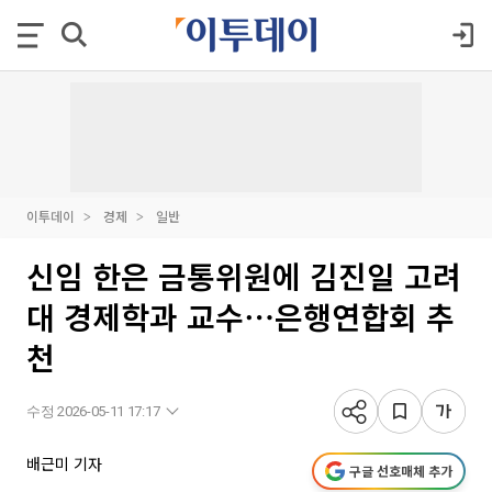
이투데이
경제
일반
신임 한은 금통위원에 김진일 고려
대 경제학과 교수⋯은행연합회 추
천
수정 2026-05-11 17:17
배근미 기자
구글 선호매체 추가