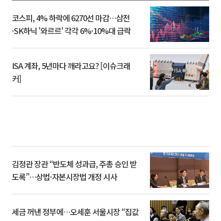
코스피, 4% 하락에 6270선 마감…삼전
·SK하닉 '와르르' 각각 6%·10%대 급락
ISA 계좌, 5년마다 깨라고요? [이슈크래
커]
김정관 장관 “반도체 성과급, 주총 승인 받
도록”…상법·자본시장법 개정 시사
세금 꺼낸 정부에…오세훈 서울시장 “집값