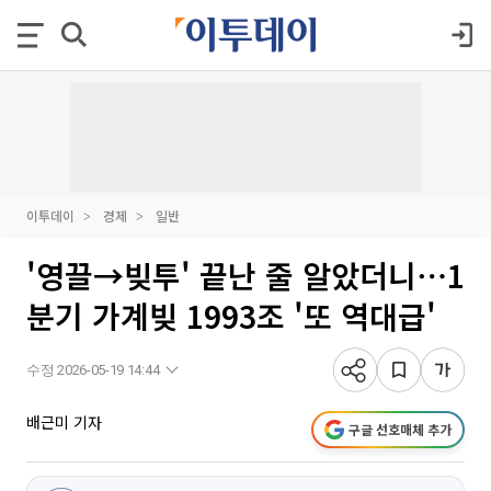
이투데이
경제
일반
'영끌→빚투' 끝난 줄 알았더니⋯1
분기 가계빚 1993조 '또 역대급'
수정 2026-05-19 14:44
배근미 기자
구글 선호매체 추가