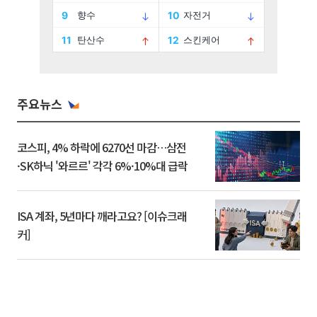
주요뉴스
코스피, 4% 하락에 6270선 마감…삼전
·SK하닉 '와르르' 각각 6%·10%대 급락
ISA 계좌, 5년마다 깨라고요? [이슈크래
커]