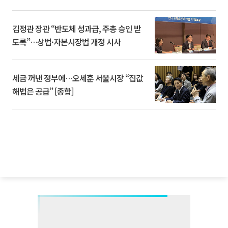
김정관 장관 “반도체 성과급, 주총 승인 받
도록”…상법·자본시장법 개정 시사
세금 꺼낸 정부에…오세훈 서울시장 “집값
해법은 공급” [종합]