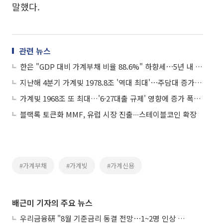
말했다.
관련 뉴스
한은 "GDP 대비 가계부채 비율 88.6%" 하향세⋯5년 내 80% 도달할까
지난해 4분기 가계빚 1978.8조 '역대 최대'⋯주담대 증가폭은 둔화
가계빚 1968조 또 최대…'6·27대출 규제' 영향에 증가 폭은 감소
블랙록 토큰화 MMF, 유럽 시장 진출∙∙∙스테이블코인 확장
#가계부채
#가계빚
#가계신용
배근미 기자의 주요 뉴스
우리금융硏 "8월 기준금리 동결 전망⋯1~2명 인상 소수의견 낼 것"