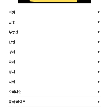
마켓
금융
부동산
산업
경제
국제
정치
사회
오피니언
문화·라이프