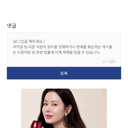
댓글
0 / 300