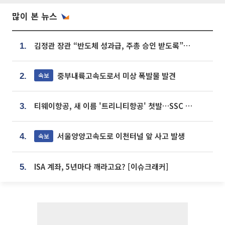
많이 본 뉴스
김정관 장관 “반도체 성과급, 주총 승인 받도록”…상법·자본시장법 개정 시사
1.
중부내륙고속도로서 미상 폭발물 발견
속보
2.
티웨이항공, 새 이름 '트리니티항공' 첫발…SSC 전략 본격화
3.
서울양양고속도로 이천터널 앞 사고 발생
속보
4.
ISA 계좌, 5년마다 깨라고요? [이슈크래커]
5.