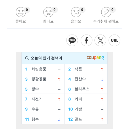
0
0
0
0
좋아요
화나요
슬퍼요
추가취재 원해요