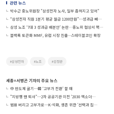
관련 뉴스
박수근 중노위원장 "삼성전자 노사, 일부 좁혀지고 있어"
“삼성전자 직원 1분기 평균 월급 1200만원”⋯성과급 빼도 연봉 1.4억
삼성 노조 ‘7대 3 성과급 배분안’ 논란…중노위 협상서 핵심 쟁점 부상
블랙록 토큰화 MMF, 유럽 시장 진출∙∙∙스테이블코인 확장
#삼성전자
#노조
#김정관
세종=서병곤 기자의 주요 뉴스
中 반도체 굴기⋯韓 ‘고부가 전환’ 할 때
"지방행 땐 퇴사"⋯2차 공공기관 이전 '2030 엑소더스' 뇌관
범용 버리고 고부가로⋯K-석화, 생존 위한 '선택과 집중'