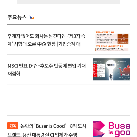
주요뉴스
후계자 없어도 회사는 남긴다?…‘제3자 승
계’ 시험대 오른 中企 현장 [기업승계 대전
환]
MSCI 발표 D-7…후보주 반등에 편입 기대
재점화
논란의 'Busan is Good'…8억 도시
단독
브랜드, 용산 대통령실 CI 업체가 수행