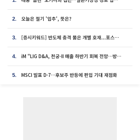
1.
오늘은 절기 '입추', 뜻은?
2.
[증시키워드] 반도체 충격 뚫은 개별 호재...포스코퓨처엠·에코프로·한화솔루션 '눈길'
3.
iM "LIG D&A, 천궁-II 매출 하반기 회복 전망…방산 톱픽 유지"
4.
MSCI 발표 D-7…후보주 반등에 편입 기대 재점화
5.