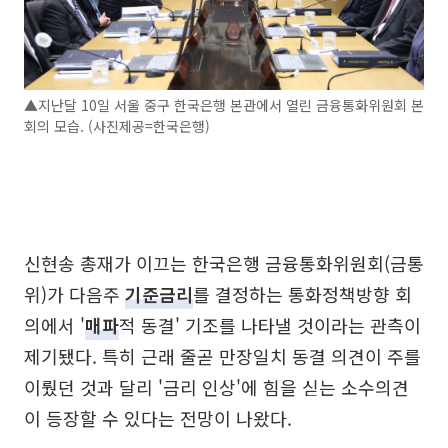
▲지난달 10일 서울 중구 한국은행 본관에서 열린 금융통화위원회 본
회의 모습. (사진제공=한국은행)
신현송 총재가 이끄는 한국은행 금융통화위원회(금통
위)가 다음주
기준금리
를 결정하는 통화정책방향 회
의에서 '
매파
적 동결' 기조를 나타낼 것이라는 관측이
제기됐다. 특히 근래 줄곧 만장일치 동결 의견이 주를
이뤘던 것과 달리 '금리 인상'에 힘을 싣는 소수의견
이 등장할 수 있다는 전망이 나왔다.