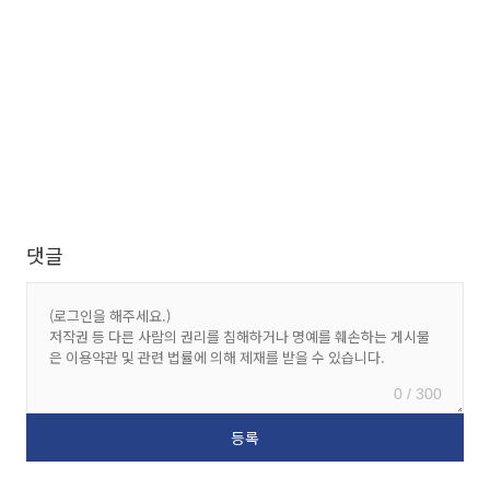
댓글
0 / 300