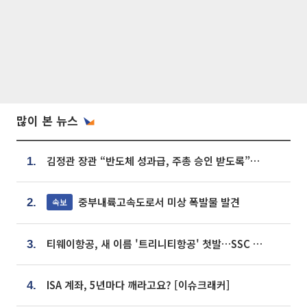
많이 본 뉴스
김정관 장관 “반도체 성과급, 주총 승인 받도록”…상법·자본시장법 개정 시사
1.
중부내륙고속도로서 미상 폭발물 발견
속보
2.
티웨이항공, 새 이름 '트리니티항공' 첫발…SSC 전략 본격화
3.
ISA 계좌, 5년마다 깨라고요? [이슈크래커]
4.