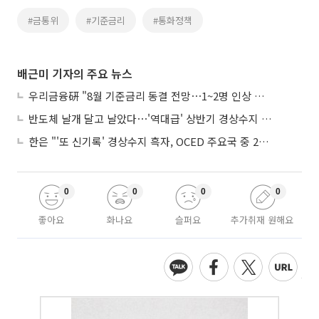
#금통위
#기준금리
#통화정책
배근미 기자의 주요 뉴스
우리금융硏 "8월 기준금리 동결 전망⋯1~2명 인상 소수의견 낼 것"
반도체 날개 달고 날았다⋯'역대급' 상반기 경상수지 흑자 2000억달러 육박
한은 "'또 신기록' 경상수지 흑자, OCED 주요국 중 2위⋯반도체 수출 효과"
0
0
0
0
좋아요
화나요
슬퍼요
추가취재 원해요