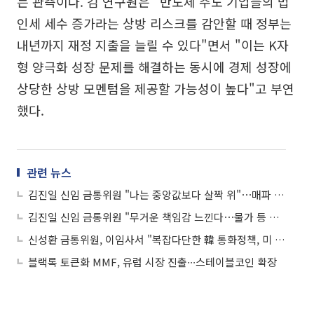
는 관측이다. 김 연구원은 "반도체 주도 기업들의 법
인세 세수 증가라는 상방 리스크를 감안할 때 정부는
내년까지 재정 지출을 늘릴 수 있다"면서 "이는 K자
형 양극화 성장 문제를 해결하는 동시에 경제 성장에
상당한 상방 모멘텀을 제공할 가능성이 높다"고 부연
했다.
관련 뉴스
김진일 신임 금통위원 "나는 중앙값보다 살짝 위"⋯매파 성향 인정
김진일 신임 금통위원 "무거운 책임감 느낀다⋯물가 등 통화정책 목표에 최선"
신성환 금통위원, 이임사서 "복잡다단한 韓 통화정책, 미 연준보다 어려워"
블랙록 토큰화 MMF, 유럽 시장 진출∙∙∙스테이블코인 확장