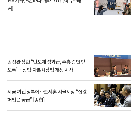
ISA 계좌, 5년마다 깨라고요? [이슈크래
커]
김정관 장관 “반도체 성과급, 주총 승인 받
도록”…상법·자본시장법 개정 시사
세금 꺼낸 정부에…오세훈 서울시장 “집값
해법은 공급” [종합]