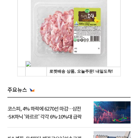
주요뉴스
코스피, 4% 하락에 6270선 마감…삼전
·SK하닉 '와르르' 각각 6%·10%대 급락