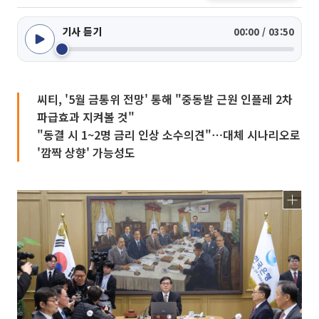
기사 듣기
00:00 / 03:50
씨티, '5월 금통위 전망' 통해 "중동발 근원 인플레 2차
파급효과 지켜볼 것"
"동결 시 1~2명 금리 인상 소수의견"⋯대체 시나리오로
'깜짝 상향' 가능성도