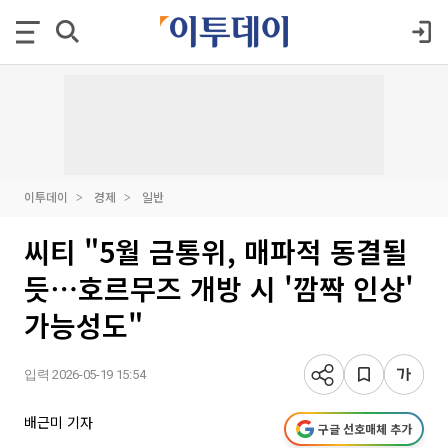
이투데이
경제
일반
씨티 "5월 금통위, 매파적 동결될
듯⋯호르무즈 개방 시 '깜짝 인상'
가능성도"
입력 2026-05-19 15:54
배근미 기자
구글 선호매체 추가