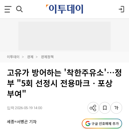
이투데이
경제
경제정책
고유가 방어하는 '착한주유소'⋯정
부 "5회 선정시 전용마크ㆍ포상
부여"
입력 2026-05-19 14:00
세종=서병곤 기자
구글 선호매체 추가