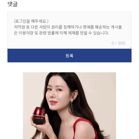
댓글
0 / 300