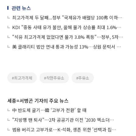
관련 뉴스
최고가격제 두 달째...정부 "국제유가 배럴당 100弗 이하로 내려가야 종료"
KDI "중동 사태 유가 불안, 올해 물가 상승률 최대 1.6%p 끌어올려"
"석유 최고가격제 없었다면 물가 3.8% 폭등"⋯정부, 5차 동결로 '민생 방파제' 친다
美 클래리티 법안 연내 통과 가능성 13%…상원 문턱서 제동
#최고가격제
#착한주유소
#주유소
세종=서병곤 기자의 주요 뉴스
中 반도체 굴기⋯韓 ‘고부가 전환’ 할 때
"지방행 땐 퇴사"⋯2차 공공기관 이전 '2030 엑소더스' 뇌관
범용 버리고 고부가로⋯K-석화, 생존 위한 '선택과 집중'