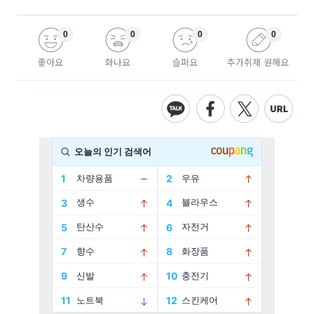
0
0
0
0
좋아요
화나요
슬퍼요
추가취재 원해요