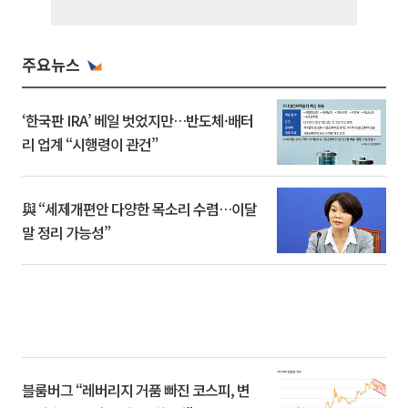
주요뉴스
‘한국판 IRA’ 베일 벗었지만…반도체·배터
리 업계 “시행령이 관건”
與 “세제개편안 다양한 목소리 수렴…이달
말 정리 가능성”
블룸버그 “레버리지 거품 빠진 코스피, 변