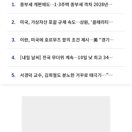
종부세 개편에도…1·3주택 종부세 격차 2028년부터 확대
1.
미국, 가상자산 포괄 규제 속도…상원, ‘클래리티법’ 9월 절차투표 추진
2.
이란, 미국에 호르무즈 합의 조건 제시…美 “경기 아직 안 끝나” [종합]
3.
[내일 날씨] 전국 무더위 계속…10일 낮 최고 34도 육박
4.
서경덕 교수, 김희철도 분노한 거꾸로 태극기⋯"엉터리는 아냐, 아쉬울 뿐"
5.