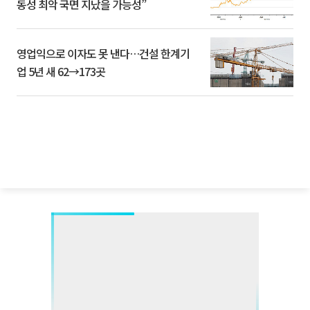
동성 최악 국면 지났을 가능성”
영업익으로 이자도 못 낸다…건설 한계기
업 5년 새 62→173곳