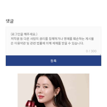
댓글
0 / 300