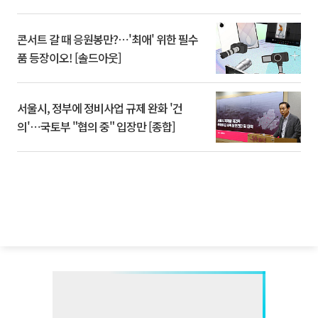
콘서트 갈 때 응원봉만?⋯'최애' 위한 필수
품 등장이오! [솔드아웃]
서울시, 정부에 정비사업 규제 완화 '건
의'⋯국토부 "협의 중" 입장만 [종합]