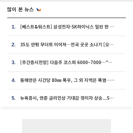
많이 본 뉴스
[베스트&워스트] 삼성전자·SK하이닉스 밀린 한 주…상상인증권은 85% 급등
1.
35도 안팎 무더위 이어져…전국 곳곳 소나기 [오늘 날씨]
2.
[주간증시전망] 다음주 코스피 6000~7000⋯“外人 수급은 정책이 변수”
3.
동해안은 시간당 80㎜ 폭우, 그 외 지역은 폭염…‘극과 극 날씨’
4.
뉴욕증시, 연준 금리인상 기대감 꺾이자 상승...S&P500 사상 최고치 [종합]
5.