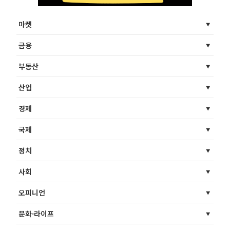
마켓
금융
부동산
산업
경제
국제
정치
사회
오피니언
문화·라이프