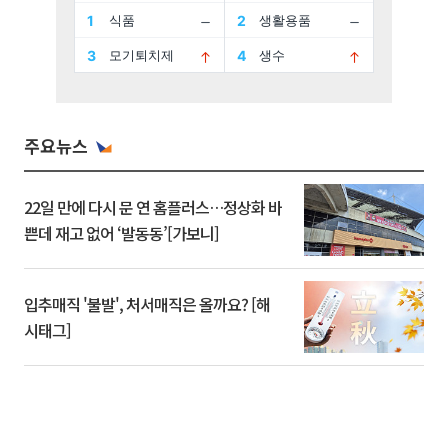
주요뉴스
22일 만에 다시 문 연 홈플러스…정상화 바
쁜데 재고 없어 ‘발동동’[가보니]
입추매직 '불발', 처서매직은 올까요? [해
시태그]