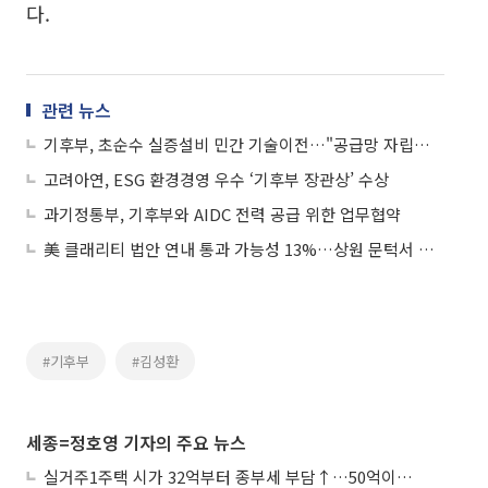
다.
관련 뉴스
기후부, 초순수 실증설비 민간 기술이전…"공급망 자립기반 강화"
고려아연, ESG 환경경영 우수 ‘기후부 장관상’ 수상
과기정통부, 기후부와 AIDC 전력 공급 위한 업무협약
美 클래리티 법안 연내 통과 가능성 13%…상원 문턱서 제동
#기후부
#김성환
세종=정호영 기자의 주요 뉴스
실거주1주택 시가 32억부터 종부세 부담↑…50억이면 454→979만원