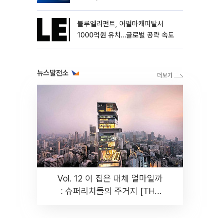
블루엘리펀트, 어펄마캐피탈서
1000억원 유치…글로벌 공략 속도
뉴스발전소
Vol. 12 이 집은 대체 얼마일까
: 슈퍼리치들의 주거지 [THE
RARE]