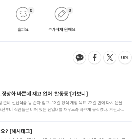
0
0
슬퍼요
추가취재 원해요
…정상화 바쁜데 재고 없어 ‘발동동’[가보니]
준비 신선식품 등 순차 입고…13일 정식 개장 목표 22일 만에 다시 문을
오전부터 직원들은 비어 있는 진열대를 채우느라 바쁘게 움직였다. 계란과
리를 잡기 시작했지만, 매장 곳곳엔 여전히 텅 빈 매대가 먼저 눈에 들어왔
까요? [해시태그]