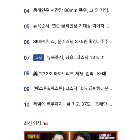
동해안은 시간당 80㎜ 폭우, 그 외 지역은 폭염…‘극과 극 날씨’
04
뉴욕증시, 연준 금리인상 기대감 꺾이자 상승...S&P500 사상 최고치 [종합]
05
SK하이닉스, 분기배당 375원 확정…주주환원책 9월로 앞당겨 발표
06
뉴욕증시, 상승...나스닥 1.3% ↑
07
속보
08
美 ‘232조 하이브리드 제재’ 임박…K-태양광, 불확실성 털고 날개 다나
[베스트&워스트] 코스닥 10% 급반등…본느, 최대주주 변경 기대에 270% 폭등
09
폭염에 폭우까지⋯낮 최고 37도ㆍ동해안 강한 비 [날씨]
10
최신 영상