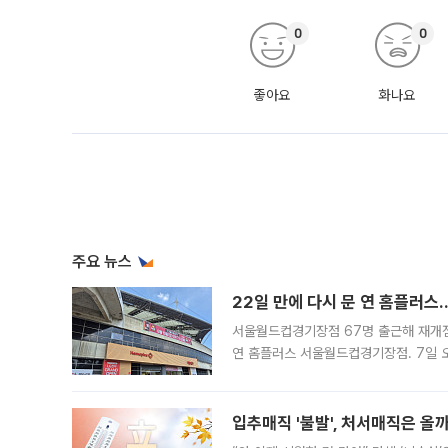
0
0
좋아요
화나요
주요 뉴스
22일 만에 다시 문 연 홈플러스
서울월드컵경기장점 67명 출근해 재개점 
연 홈플러스 서울월드컵경기장점. 7일 
우유, 과일 같은 신선식품이 차근차근 자
입추매직 '불발', 처서매직은 올