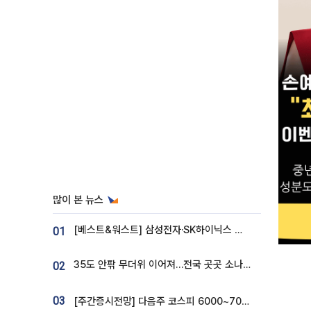
많이 본 뉴스
[베스트&워스트] 삼성전자·SK하이닉스 밀린 한 주…상상인증권은 85% 급등
01
35도 안팎 무더위 이어져…전국 곳곳 소나기 [오늘 날씨]
02
03
[주간증시전망] 다음주 코스피 6000~7000⋯“外人 수급은 정책이 변수”