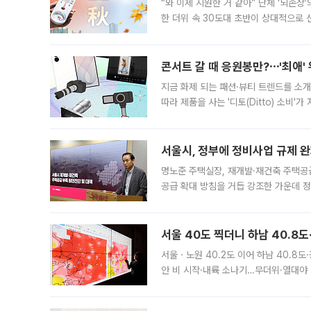
“와 이제 시원한 거 같아” 단체 ‘뇌손상
한 더위 속 30도대 초반이 상대적으로
지역에 있었습니다. 7월 말에는 서풍과
콘서트 갈 때 응원봉만?⋯'최애'
지금 화제 되는 패션·뷰티 트렌드를 소개
따라 제품을 사는 '디토(Ditto) 소비
어디일까요? 아이돌 콘서트 시작을 기다
서울시, 정부에 정비사업 규제 완화
명노준 주택실장, 재개발·재건축 주택공
공급 확대 방침을 거듭 강조한 가운데 정
면 반박하고 나섰다. 명노준 서울시 주택
서울 40도 찍더니 하남 40.8도
서울ㆍ노원 40.2도 이어 하남 40.8도
안 비 시작·내륙 소나기…무더위·열대야 
에서도 40도를 웃도는 기온이 관측됐다
의 극심한