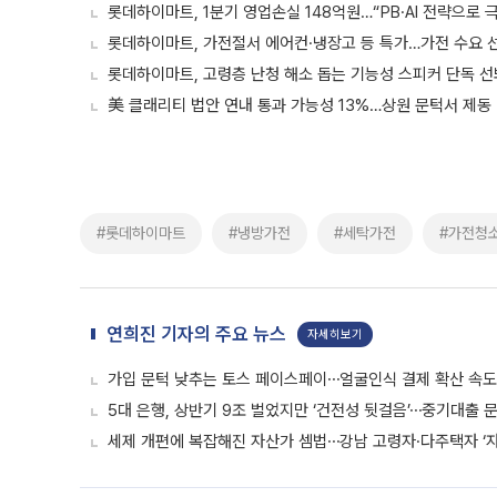
롯데하이마트, 1분기 영업손실 148억원…“PB·AI 전략으로 
롯데하이마트, 가전절서 에어컨·냉장고 등 특가…가전 수요 
롯데하이마트, 고령층 난청 해소 돕는 기능성 스피커 단독 선
美 클래리티 법안 연내 통과 가능성 13%…상원 문턱서 제동
#롯데하이마트
#냉방가전
#세탁가전
#가전청
연희진 기자의 주요 뉴스
자세히보기
가입 문턱 낮추는 토스 페이스페이⋯얼굴인식 결제 확산 속
5대 은행, 상반기 9조 벌었지만 ‘건전성 뒷걸음’⋯중기대출 문
세제 개편에 복잡해진 자산가 셈법⋯강남 고령자·다주택자 ‘