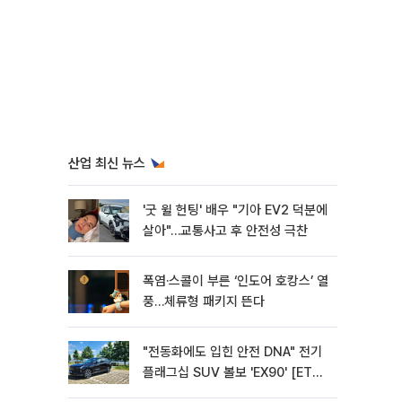
산업 최신 뉴스
'굿 윌 헌팅' 배우 "기아 EV2 덕분에
살아"…교통사고 후 안전성 극찬
폭염·스콜이 부른 ‘인도어 호캉스’ 열
풍…체류형 패키지 뜬다
"전동화에도 입힌 안전 DNA" 전기
플래그십 SUV 볼보 'EX90' [ET의
모빌리티]