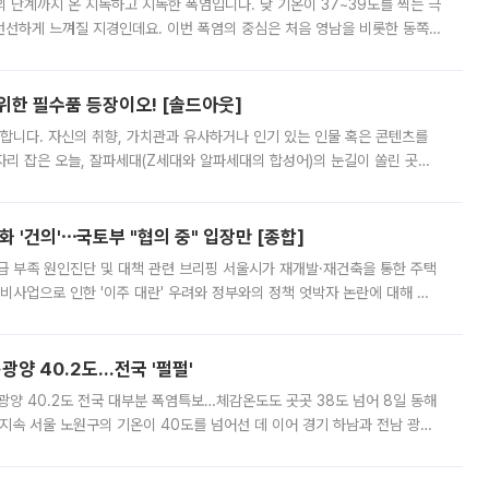
’의 단계까지 온 지독하고 지독한 폭염입니다. 낮 기온이 37~39도를 찍는 극
 선선하게 느껴질 지경인데요. 이번 폭염의 중심은 처음 영남을 비롯한 동쪽
 북서풍이 산맥을 넘어 영남 쪽으로 내려오면서 뜨겁고 건조해졌는데요.
 위한 필수품 등장이오! [솔드아웃]
합니다. 자신의 취향, 가치관과 유사하거나 인기 있는 인물 혹은 콘텐츠를
'가 자리 잡은 오늘, 잘파세대(Z세대와 알파세대의 합성어)의 눈길이 쏠린 곳은
리는 공연장. 응원봉만큼이나 눈에 띄는 게 있습니다. 공연이 시작되기
 '건의'⋯국토부 "협의 중" 입장만 [종합]
급 부족 원인진단 및 대책 관련 브리핑 서울시가 재개발·재건축을 통한 주택
비사업으로 인한 '이주 대란' 우려와 정부와의 정책 엇박자 논란에 대해 정
실장은 2031년까지 31만 가구 착공 목표에 차질이 없다는 입장이나,
·광양 40.2도…전국 '펄펄'
·광양 40.2도 전국 대부분 폭염특보…체감온도도 곳곳 38도 넘어 8일 동해
지속 서울 노원구의 기온이 40도를 넘어선 데 이어 경기 하남과 전남 광양
. 전국 대부분 지역에 폭염특보가 내려진 가운데 곳곳에서 39~40도 안팎