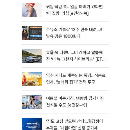
귀밑·턱밑 혹…얼굴 마비가 있다면
‘이 질병’ 의심[e건강~쏙]
주유소 기름값 12주 연속 내려…휘
발유·경유 1800원대
효율·AI 더했다…더 강하고 알뜰해
진 ‘더 뉴 그랜저 하이브리드’ [ET의
모빌리티]
입추 지나도 계속되는 폭염…식음료
업계, ‘늦더위 잡기’ 전력 투구
여름철 마른기침, 냉방병‧감기 아닌
천식일 수도 [e건강~쏙]
‘집도 코칭 받으며 산다’…월급쟁이
부자들, ‘내집마련’ 신청 증가세