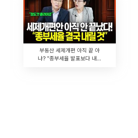
부동산 세제개편 아직 끝 아
냐? "종부세율 발표보다 내릴
것" 장기거주·양도세 전망 I 집
땅지성 I 김인만, 진미윤