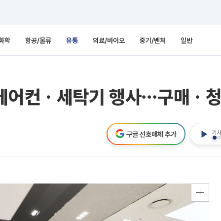
화학
항공/물류
유통
의료/바이오
중기/벤처
일반
 에어컨ㆍ세탁기 행사⋯구매ㆍ청
기사
구글 선호매체 추가