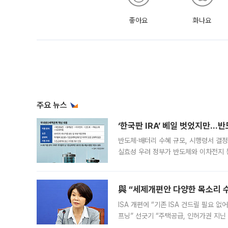
좋아요
화나요
주요 뉴스
‘한국판 IRA’ 베일 벗었지만…
반도체·배터리 수혜 규모, 시행령서 결정
실효성 우려 정부가 반도체와 이차전지 
법(IRA)’으로 불리는 국내생산세액공제
與 “세제개편안 다양한 목소리 
ISA 개편에 “기존 ISA 건드릴 필요 
프닝” 선긋기 “주택공급, 인허가권 지닌
견을 수렴해 당정과 개편안에 대한 조율