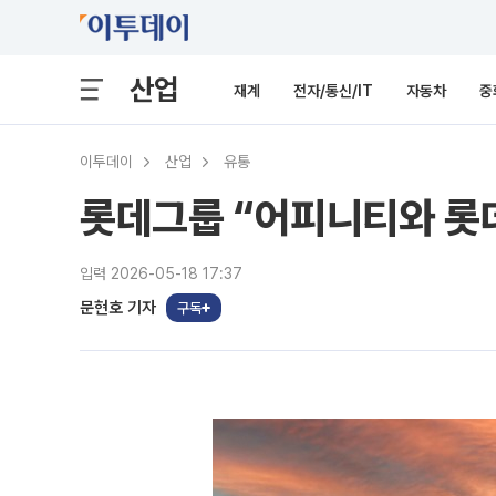
산업
재계
전자/통신/IT
자동차
중
이투데이
산업
유통
롯데그룹 “어피니티와 롯
입력 2026-05-18 17:37
문현호 기자
구독