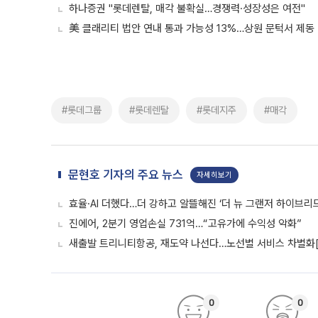
하나증권 "롯데렌탈, 매각 불확실…경쟁력·성장성은 여전"
美 클래리티 법안 연내 통과 가능성 13%…상원 문턱서 제동
#롯데그룹
#롯데렌탈
#롯데지주
#매각
문현호 기자의 주요 뉴스
자세히보기
효율·AI 더했다…더 강하고 알뜰해진 ‘더 뉴 그랜저 하이브리드
진에어, 2분기 영업손실 731억…“고유가에 수익성 악화”
새출발 트리니티항공, 재도약 나선다…노선별 서비스 차별화
0
0