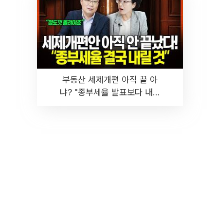
부동산 세제개편 아직 끝 아
냐? "종부세율 발표보다 내릴
것" 장기거주·양도세 전망 I 집
땅지성 I 김인만, 진미윤