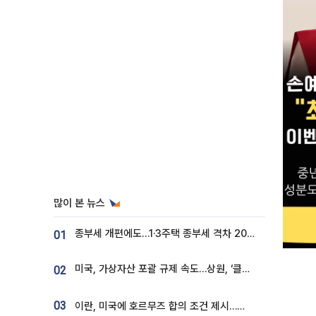
많이 본 뉴스
종부세 개편에도…1·3주택 종부세 격차 2028년부터 확대
01
미국, 가상자산 포괄 규제 속도…상원, ‘클래리티법’ 9월 절차투표 추진
02
03
이란, 미국에 호르무즈 합의 조건 제시…美 “경기 아직 안 끝나” [종합]