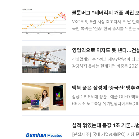
블룸버그 “레버리지 거품 빠진 코
VKOSPI, 6월 사상 최고치서 두 달
국인 복귀는 ‘신중’ 한국 증시를 뒤흔
했다. 대규모 반대매매로 레버리지 투자
영업익으로 이자도 못 낸다…건설 
건설업계의 수익성과 재무건전성이 최근
감당하지 못하는 한계기업 비중은 2021
이낸싱(PF) 부담이 집중된 건축 부문의
경영
맥북 품은 삼성에 ‘중국산’ 맹추
삼성D 8.6세대 양산…애플 OLED 맥북
66%↑ 노트북용 유기발광다이오드(OL
운데 중국 BOE와 TCL CSOT도 생산
일 업계에 따르면 삼성
실적 꺾였는데 몸값 1조 거론…범
[편집자 주] 국내 기업공개(IPO) 시장