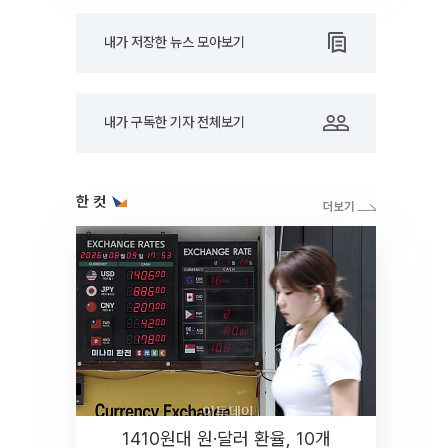
내가 저장한 뉴스 모아보기
내가 구독한 기자 전체보기
한 컷
1410원대 원·달러 환율, 10개