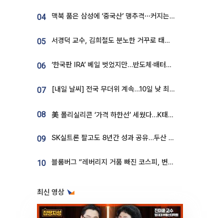
맥북 품은 삼성에 ‘중국산’ 맹추격⋯커지는 노트북 OLED 시장
04
서경덕 교수, 김희철도 분노한 거꾸로 태극기⋯"엉터리는 아냐, 아쉬울 뿐"
05
‘한국판 IRA’ 베일 벗었지만…반도체·배터리 업계 “시행령이 관건”
06
[내일 날씨] 전국 무더위 계속…10일 낮 최고 34도 육박
07
08
美 폴리실리콘 ‘가격 하한선’ 세웠다…K태양광 수혜 기대
SK실트론 팔고도 8년간 성과 공유…두산 인수대금 2.3조가 끝 아냐
09
블룸버그 “레버리지 거품 빠진 코스피, 변동성 최악 국면 지났을 가능성”
10
최신 영상