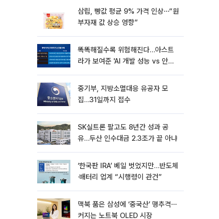
삼립, 빵값 평균 9% 가격 인상⋯“원
부자재 값 상승 영향”
똑똑해질수록 위험해진다…아스트
라가 보여준 'AI 개발 성능 vs 안전
딜레마'
중기부, 지방소멸대응 유공자 모
집…31일까지 접수
SK실트론 팔고도 8년간 성과 공
유…두산 인수대금 2.3조가 끝 아냐
‘한국판 IRA’ 베일 벗었지만…반도체
·배터리 업계 “시행령이 관건”
맥북 품은 삼성에 ‘중국산’ 맹추격⋯
커지는 노트북 OLED 시장