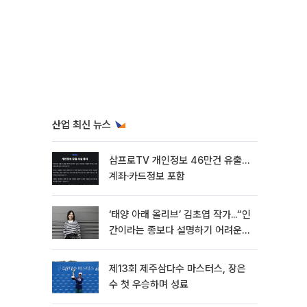
산업 최신 뉴스
삼프로TV 개인정보 46만건 유출…
계좌·카드정보 포함
‘태양 아래 올리브’ 김초엽 작가...“인
간이라는 종보다 설명하기 어려운
한 사람을 쓰고 싶었다”[문화人터
뷰]
제13회 제주삼다수 마스터스, 장은
수 첫 우승하며 성료