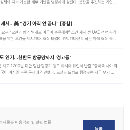
 실체와 지속 가능한 재무 기반을 냉정하게 살핀다. 상장을 추진하는 기업들
를 입증해야 하는 시험대에 섰다. 본지는 상장을 앞둔 기업의 기술 경쟁
제시…美 “경기 아직 안 끝나” [종합]
 요구 “오만과 합의 별개로 미국이 충족해야” 조건 제시 전 UAE 선박 공격
방을 위한 조건을 제시했다. 협상 타결이 임박했다던 미국은 아직 협상 중이
현지시간) 모하마드 바게르 졸가드르 이란 최고국가안보회의 사무총장은 타
품도 연기…한반도 방공망까지 ‘경고등’
은 재고 1700발 미만 함선·항공기 등도 아시아·유럽서 반출 “중국·러시아 의
미국이 미사일 부족 문제에 직면했다. 도널드 트럼프 행정부는 자국 무기 공
 국가들로 향하던 납품마저 연기되고 있는 것으로 전해졌다. 전문가가 중국