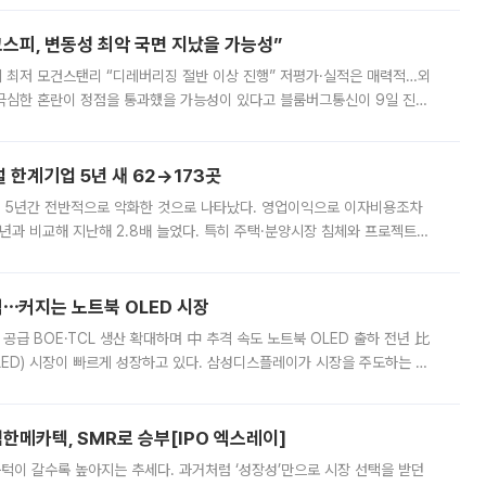
스피, 변동성 최악 국면 지났을 가능성”
 만에 최저 모건스탠리 “디레버리징 절반 이상 진행” 저평가·실적은 매력적…외
든 극심한 혼란이 정점을 통과했을 가능성이 있다고 블룸버그통신이 9일 진단
가 상당 부분 정리된 데다 금융당국의 규제 강화로 고위험 상품 거래도 급감
한계기업 5년 새 62→173곳
 5년간 전반적으로 악화한 것으로 나타났다. 영업이익으로 이자비용조차
년과 비교해 지난해 2.8배 늘었다. 특히 주택·분양시장 침체와 프로젝트파
 악화가 두드러졌다. 9일 한국건설산업연구원은 ‘2025년 건설업 외감기업
격⋯커지는 노트북 OLED 시장
 공급 BOE·TCL 생산 확대하며 中 추격 속도 노트북 OLED 출하 전년 比
ED) 시장이 빠르게 성장하고 있다. 삼성디스플레이가 시장을 주도하는 가
 확대에 나서면서 노트북 OLED 시장을 둘러싼 경쟁이 치열해지고 있다. 9
한메카텍, SMR로 승부[IPO 엑스레이]
 문턱이 갈수록 높아지는 추세다. 과거처럼 ‘성장성’만으로 시장 선택을 받던