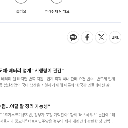
슬퍼요
추가취재 원해요
반도체·배터리 업계 “시행령이 관건”
 배터리 셀 빠지면 반쪽 지원…업계 촉각 국내 판매 요건 변수…반도체 업계
등 첨단산업의 국내 생산을 지원하기 위해 이른바 ‘한국판 인플레이션 감축
를 신설했지만, 업계에서는 세부 지원 대상에 따라 정책 효과가 크게 달라
수렴…이달 말 정리 가능성”
없어” “주가누르기방지법, 정부가 조정 가닥잡아” 황희 ‘버스하우스’ 논란에 “해
 서울시가 중요해” 더불어민주당은 정부의 세제 개편안과 관련한 당 안팎 의
에 나서겠다고 예고했다. 민주당은 8월 말 당정 조율을 거친 개편안이