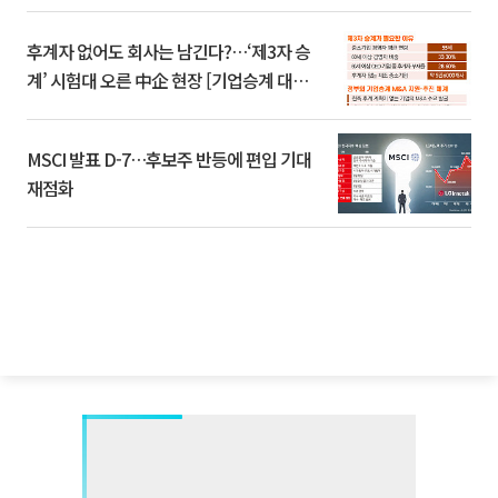
후계자 없어도 회사는 남긴다?…‘제3자 승
계’ 시험대 오른 中企 현장 [기업승계 대전
환]
MSCI 발표 D-7…후보주 반등에 편입 기대
재점화