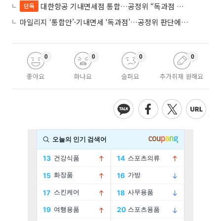
대한항공 기내면세점 통합…공정위 “독과점 여부 따진다”
단독
마일리지 ‘통합안’·기내면세 ‘독과점’…공정위 판단에 쏠린 눈
0
0
0
0
좋아요
화나요
슬퍼요
추가취재 원해요