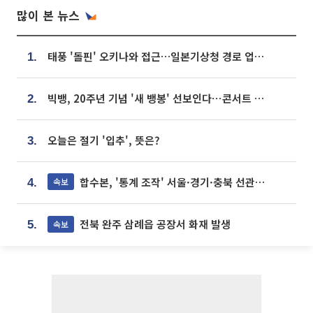
많이 본 뉴스
태풍 '돌핀' 오키나와 접근…일본기상청 경로 업데이트
1.
빅뱅, 20주년 기념 '새 뱅봉' 선보인다⋯콘서트 앞두고 팝업 개최
2.
오늘은 절기 '입추', 뜻은?
3.
합수본, '통계 조작' 서울·경기·충북 선관위 등 추가 압수수색
속보
4.
전북 완주 삼례읍 공장서 화재 발생
속보
5.