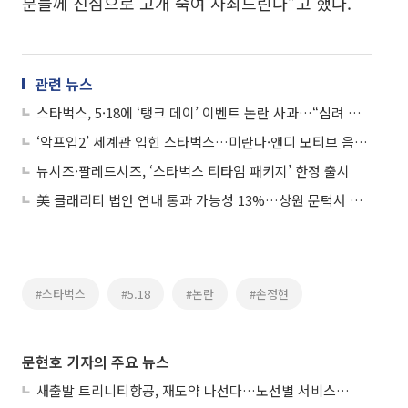
분들께 진심으로 고개 숙여 사죄드린다”고 했다.
관련 뉴스
스타벅스, 5·18에 ‘탱크 데이’ 이벤트 논란 사과…“심려 끼쳐 죄송, 행사 전면 중단”
‘악프입2’ 세계관 입힌 스타벅스…미란다·앤디 모티브 음료 눈길
뉴시즈·팔레드시즈, ‘스타벅스 티타임 패키지’ 한정 출시
美 클래리티 법안 연내 통과 가능성 13%…상원 문턱서 제동
#스타벅스
#5.18
#논란
#손정현
문현호 기자의 주요 뉴스
새출발 트리니티항공, 재도약 나선다…노선별 서비스 차별화