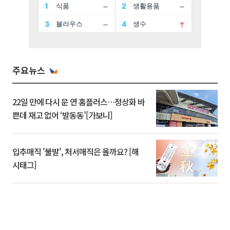
주요뉴스
22일 만에 다시 문 연 홈플러스…정상화 바
쁜데 재고 없어 ‘발동동’[가보니]
입추매직 '불발', 처서매직은 올까요? [해
시태그]