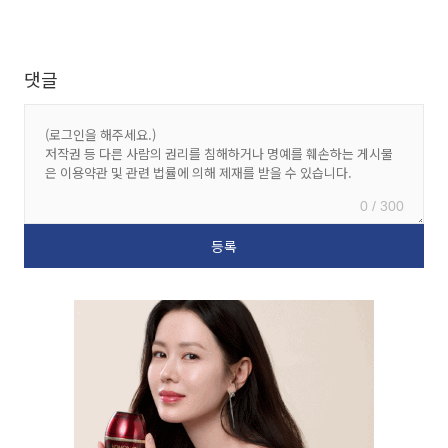
댓글
0 / 300