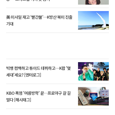
美 미사일 재고 ‘빨간불’…K방산 북미 진출
기대
빅뱅 컴백하고 튜이드 데뷔하고⋯K팝 '몇
세대'세요? [엔터로그]
KBO 폭염 '여름방학' 끝…프로야구 갈 길
멀다 [해시태그]