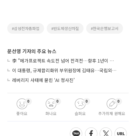
#삼성전자총파업
#반도체생산차질
#한국은행보고서
문선영 기자의 주요 뉴스
李 "메가프로젝트 속도전 넘어 전격전…향후 1년이 골든타임"
이 대통령, 규제합리화위 부위원장에 김태유…국립외교원장 김흥규
레버리지 사태에 묻힌 ‘AI 청사진’
0
0
0
0
좋아요
화나요
슬퍼요
추가취재 원해요