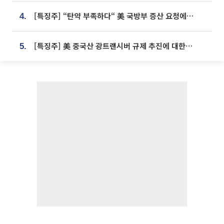
[특징주] “탄약 부족하다“ 美 국방부 증산 요청에⋯국내 방산주 급등세
4.
[특징주] 美 중국산 광트랜시버 규제 추진에 대한광통신 등 광통신株 강세
5.