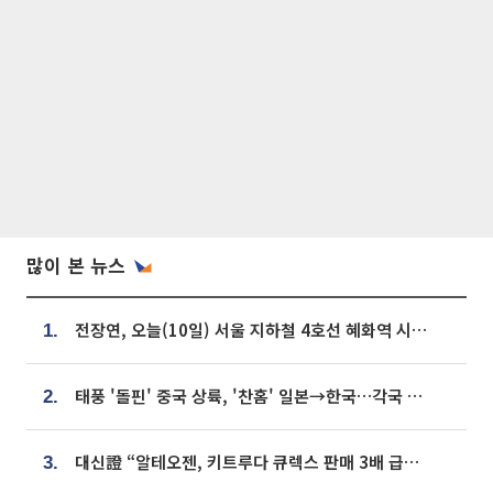
많이 본 뉴스
전장연, 오늘(10일) 서울 지하철 4호선 혜화역 시위…1호선 용산역 무정차
1.
태풍 '돌핀' 중국 상륙, '찬홈' 일본→한국…각국 기상청 예상 경로는?
2.
대신證 “알테오젠, 키트루다 큐렉스 판매 3배 급증…목표가 41만원 상향”
3.