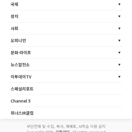
국제
정치
사회
오피니언
문화·라이프
뉴스발전소
이투데이TV
스페셜리포트
Channel 5
위너스IR클럽
무단전재 및 수집, 복사, 재배포, AI학습 이용 금지
Copyright 2006.
이투데이
. All rights reserved