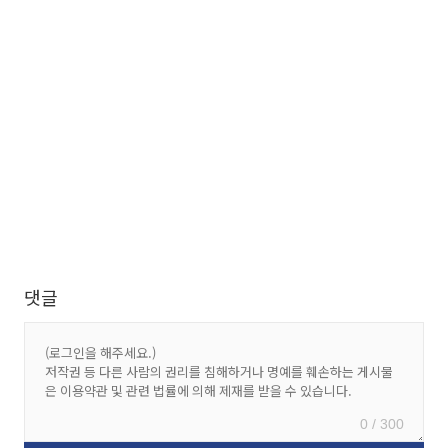
댓글
0 / 300