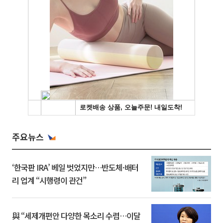
주요뉴스
‘한국판 IRA’ 베일 벗었지만…반도체·배터
리 업계 “시행령이 관건”
與 “세제개편안 다양한 목소리 수렴…이달