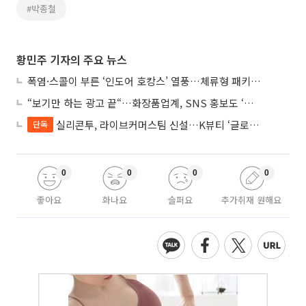
#박종철
황민주 기자의 주요 뉴스
폭염·스콜이 부른 ‘인도어 호캉스’ 열풍…체류형 패키지 뜬다
“보기만 하는 광고 끝“…화장품업계, SNS 홍보도 ‘참여형 콘텐츠’로 변모
실리콘투, 라이브커머스팀 신설…K뷰티 ‘글로벌 판매망’ 확대
단독
0
0
0
0
좋아요
화나요
슬퍼요
추가취재 원해요