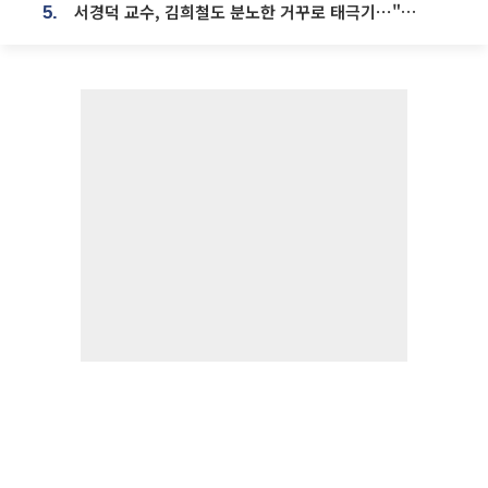
서경덕 교수, 김희철도 분노한 거꾸로 태극기⋯"엉터리는 아냐, 아쉬울 뿐"
5.