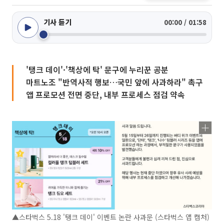
기사 듣기
00:00 / 01:58
'탱크 데이'·'책상에 탁' 문구에 누리꾼 공분
마트노조 "반역사적 행보…국민 앞에 사과하라" 촉구
앱 프로모션 전면 중단, 내부 프로세스 점검 약속
▲스타벅스 5.18 '탱크 데이' 이벤트 논란 사과문 (스타벅스 앱 캡처)