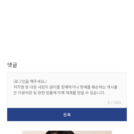
댓글
0 / 300