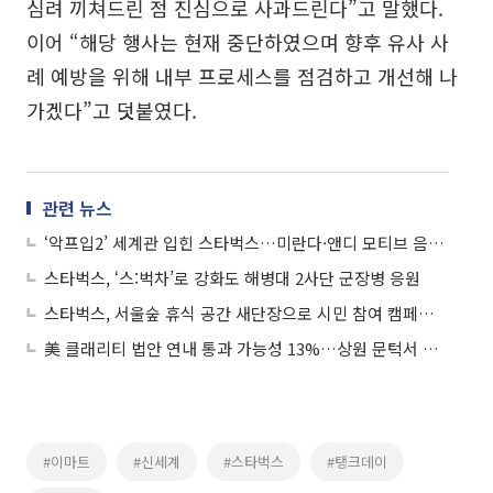
심려 끼쳐드린 점 진심으로 사과드린다”고 말했다.
이어 “해당 행사는 현재 중단하였으며 향후 유사 사
례 예방을 위해 내부 프로세스를 점검하고 개선해 나
가겠다”고 덧붙였다.
관련 뉴스
‘악프입2’ 세계관 입힌 스타벅스…미란다·앤디 모티브 음료 눈길
스타벅스, ‘스:벅차’로 강화도 해병대 2사단 군장병 응원
스타벅스, 서울숲 휴식 공간 새단장으로 시민 참여 캠페인 확대
美 클래리티 법안 연내 통과 가능성 13%…상원 문턱서 제동
#이마트
#신세계
#스타벅스
#탱크데이