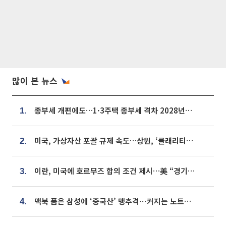
많이 본 뉴스
종부세 개편에도…1·3주택 종부세 격차 2028년부터 확대
1.
미국, 가상자산 포괄 규제 속도…상원, ‘클래리티법’ 9월 절차투표 추진
2.
이란, 미국에 호르무즈 합의 조건 제시…美 “경기 아직 안 끝나” [종합]
3.
맥북 품은 삼성에 ‘중국산’ 맹추격⋯커지는 노트북 OLED 시장
4.