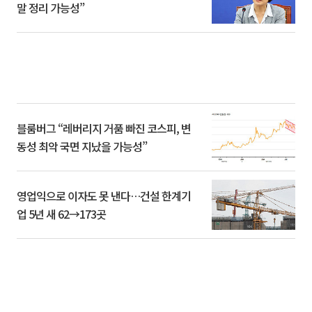
말 정리 가능성”
블룸버그 “레버리지 거품 빠진 코스피, 변
동성 최악 국면 지났을 가능성”
영업익으로 이자도 못 낸다…건설 한계기
업 5년 새 62→173곳