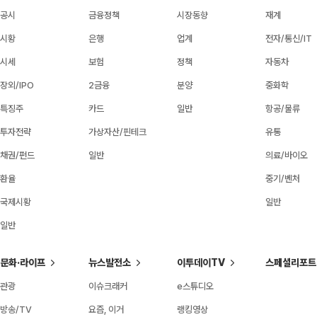
공시
금융정책
시장동향
재계
시황
은행
업계
전자/통신/IT
시세
보험
정책
자동차
장외/IPO
2금융
분양
중화학
특징주
카드
일반
항공/물류
투자전략
가상자산/핀테크
유통
채권/펀드
일반
의료/바이오
환율
중기/벤처
국제시황
일반
일반
문화·라이프
뉴스발전소
이투데이TV
스페셜리포트
관광
이슈크래커
e스튜디오
방송/TV
요즘, 이거
랭킹영상