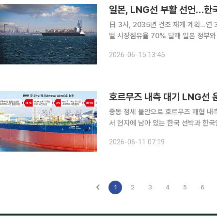
일본, LNG선 부활 선언…한
日 3사, 2035년 건조 재개 계획…연
벌 시장점유율 70% 달해 일본 정부와
건조 재개에 나섰다. 계획이 실현되면 2
2026-06-15 13:45
은 한국 기업의 기술 협력을 받아 LN
호르무즈 내측 대기 LNG선 
중동 정세 불안으로 호르무즈 해협 내
서 현지에 남아 있는 한국 선박과 한국인
후 우리 선사 운용 선박이 호르무즈 해협을 통과한 두 번
2026-06-11 07:19
무즈 해협 내측에서 대기하던 우리 선사
1
2
3
4
5
6