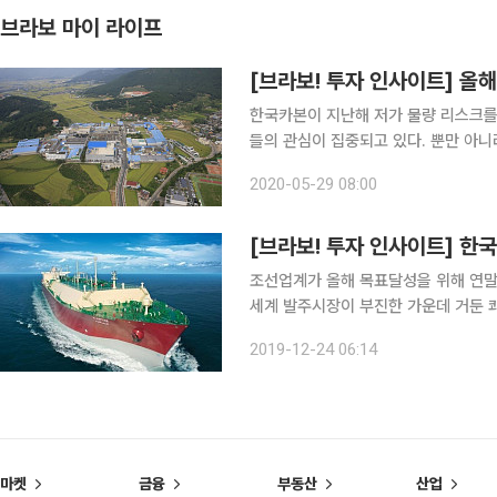
브라보 마이 라이프
[브라보! 투자 인사이트] 올
한국카본이 지난해 저가 물량 리스크를
들의 관심이 집중되고 있다. 뿐만 아니
임박 등 호재성 이벤트가 포진돼 있다는 게 증권가의 분석이
2020-05-29 08:00
기 훈풍 기대 한국카본은 LNG선
[브라보! 투자 인사이트] 한국
조선업계가 올해 목표달성을 위해 연말
세계 발주시장이 부진한 가운데 거둔 쾌
년에 결실을 볼 것으로 기대한다”며 
2019-12-24 06:14
하다”고 말했다. ◇삼성중공업
마켓
금융
부동산
산업