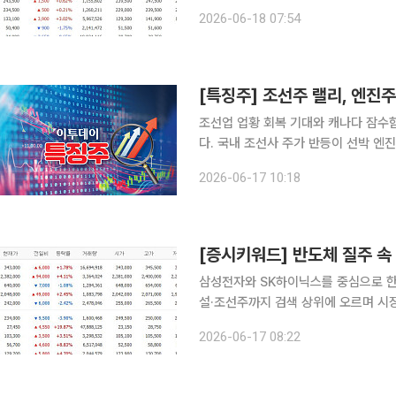
다. 18일 금융투자업계에 따르면 장 시작 전 네이버페이증권 검색 상위종목은 삼성전자, SK하이닉
2026-06-18 07:54
[특징주] 조선주 랠리, 엔진
조선업 업황 회복 기대와 캐나다 잠수
다. 국내 조선사 주가 반등이 선박 엔
17일오전 10시 15분 한화엔진은 전 거
2026-06-17 10:18
엔진은 8.29% 상승한 3만8550원,
삼성전자와 SK하이닉스를 중심으로 한
설·조선주까지 검색 상위에 오르며 시장 관심이 넓어지고 있
작 전 네이버페이증권 검색 상위종목은 삼성
2026-06-17 08:22
삼성전자는 전 거래일 대비 1.78% 오