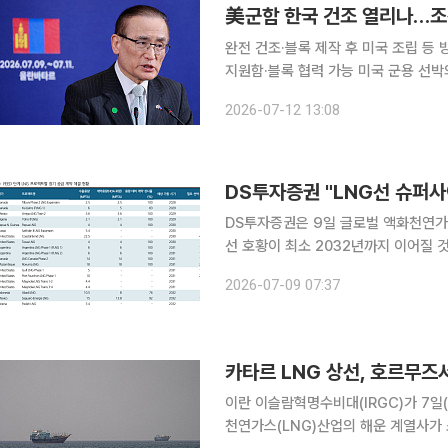
美군함 한국 건조 열리나…조선
완전 건조·블록 제작 후 미국 조립 
지원함·블록 협력 가능 미국 군용 선박의 한국 건조 가능성이 거론되면서 국내 조선 3사의 기대감이
커지고 있다. 그동안 미 해군 함정 정
2026-07-12 13:08
시장으로
DS투자증권은 9일 글로벌 액화천연가스
선 호황이 최소 2032년까지 이어질 
본격화되고 중국 조선사의 건조 여력도
2026-07-09 07:37
될 것으로 내다봤다. 이날 DS
카타르 LNG 상선, 호르무즈
이란 이슬람혁명수비대(IRGC)가 7일
천연가스(LNG)산업의 해운 계열사가 