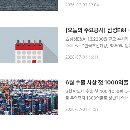
룸버그통신이 보도했다. 해상보안 컨설팅업체 EOS 리스크그룹에 따르면 오만 리마 동쪽 약 15km
2026-07-07 17:04
지점에서 이날 오전 공격이 이뤄졌고,
[오늘의 주요공시] 삼성E&I
△삼성E&A, 1조2200원 규모 수처리
수주 △HD한국조선해양, 8850억 원
과 286억 규모 장기유지보수 계약 △
2026-07-01 16:11
주 소각 전제로 2대1 주식병합 추진 
6월 수출 사상 첫 1000억불
6월 반도체 수출 첫 400억불 돌파…
불·무역흑자 1383억불로 상반기 역대
능성 커져" 지난달 수출이 월 기준 사상 처음으로 1000억달러를 상회하며 전 세계에서 4번째로 월
2026-07-01 11:39