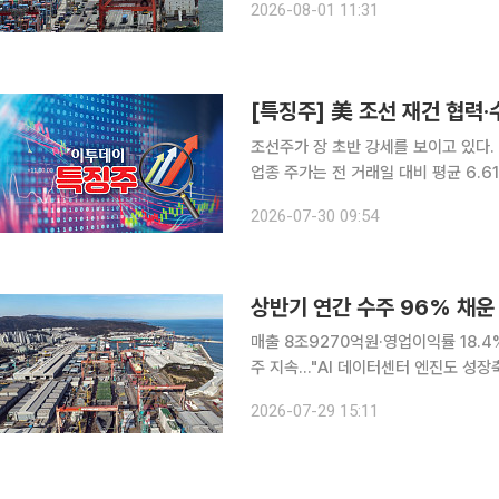
2026-08-01 11:31
달러)에 이어 역대 두 번째로 높은 실
[특징주] 美 조선 재건 협력
조선주가 장 초반 강세를 보이고 있다. 30일 한국거래소에 따르면 이날 오전 9시 40분 기준 조선
업종 주가는 전 거래일 대비 평균 6.6
승세를 타고 있으며, 보합 3개, 하락 3개다. 특히 HD현대 그룹주 상승세가 두드러진다
2026-07-30 09:54
전 거래일 대비 10.55% 오른 20만7
상반기 연간 수주 96% 채운 
매출 8조9270억원·영업이익률 18.
주 지속…"AI 데이터센터 엔진도 성장축" HD한국조선해양이 고선가 선박 매출 확대와 생산
에 힘입어 올해 2분기 영업이익이 70
2026-07-29 15:11
목표의 96%를 채우며 하반기에도 수