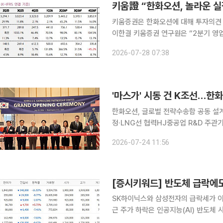
키움證 “한화오션, 놀라운 실
키움증권은 한화오션에 대해 투자의견 ‘
이한결 키움증권 연구원은 “2분기 영
선 부문에서 고가 선박의 매출 비중이 확
2026-07-28 07:38
션의 27일 종가는 8만8800원이다. 
'마스가' 시동 건 K조선…한화
한화오션, 글로벌 전략수송함 공동 설
정·LNG선 협력HJ중공업 R&D 주관기관 선정 국내 조선업계가 미국 조선산업 
현지 협력에 속도를 내고 있다. 함정 공
2026-07-24 11:56
발, 전문인력 양성까지 협력 범위도 
SK하이닉스와 삼성전자의 급락세가 이
근 주가 하락은 인공지능(AI) 반도체
현이 겹친 영향이라는 분석이 나온다. 