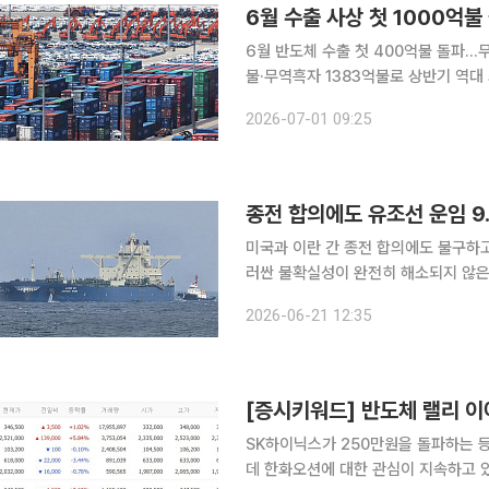
6월 수출 사상 첫 1000억불
6월 반도체 수출 첫 400억불 돌파…무역흑자도 사상 
불·무역흑자 1383억불로 상반기 역대 최대치 지난달 수출이 월 기준 사상 처음으로
상회하며 전 세계에서 4번째로 월 수출 1000
2026-07-01 09:25
으로 400억달러를 넘어서며 전체 수
종전 합의에도 유조선 운임 9
미국과 이란 간 종전 합의에도 불구하고
러싼 불확실성이 완전히 해소되지 않은
업의 부담이 당분간 지속될 것이라는 우려가 나온다. 21일 해운업계에
2026-06-21 12:35
(LNG) 교역 요충지인 호르무즈 해협
SK하이닉스가 250만원을 돌파하는 
데 한화오션에 대한 관심이 지속하고 