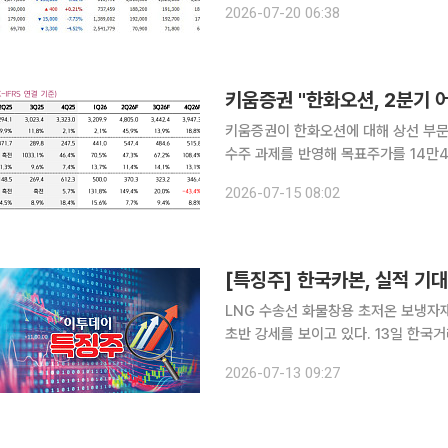
2026-07-20 06:38
퍼스케일러 실적 발표, 외국인 수급 
키움증권 "한화오션, 2분기 어
키움증권이 한화오션에 대해 상선 부문
수주 과제를 반영해 목표주가를 14만4
15일 이한결 키움증권 연구원은 "지난
2026-07-15 08:02
우호적인 환 영향이 반영돼 호실적으로
LNG 수송선 화물창용 초저온 보냉자
초반 강세를 보이고 있다. 13일 한국거래소에 따르면 오전 9시22분 한국카본은 전 거래일 대비
6.75% 오른 2만6100원에 거래 중
2026-07-13 09:27