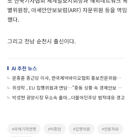
또 한국기자협회 세계일보지회장과 해외네트워크 특
별위원장, 아세안안보보럼(ARF) 자문위원 등을 역임
했다.
그리고 전남 순천시 출신이다.
AI 추천 뉴스
문종훈 종근당 이사, 한국제약바이오협회 홍보전문위원장 선출
위성락 , EU 집행위원과 면담…"중동 상황 속 경제안보 협력"
박성현 광양시장 무소속 출마...더불어민주당 법적대응 경고
#국제기자연맹
#박종현
#집행위원
#언론자유