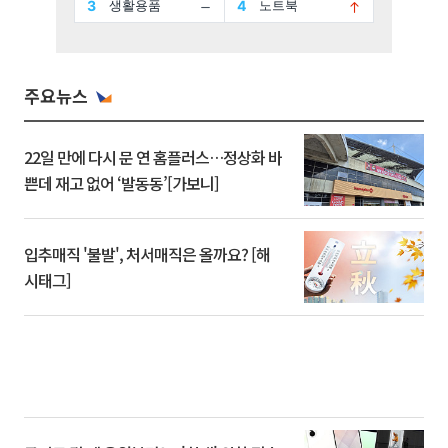
주요뉴스
22일 만에 다시 문 연 홈플러스…정상화 바
쁜데 재고 없어 ‘발동동’[가보니]
입추매직 '불발', 처서매직은 올까요? [해
시태그]