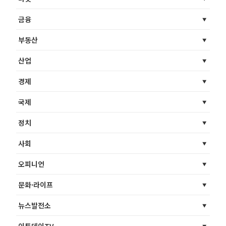
금융
부동산
산업
경제
국제
정치
사회
오피니언
문화·라이프
뉴스발전소
이투데이TV