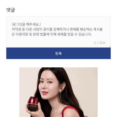
댓글
0 / 300