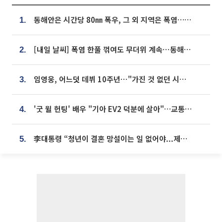
동해안은 시간당 80㎜ 폭우, 그 외 지역은 폭염…‘극과 극 날씨’
1.
[내일 날씨] 폭염 한풀 꺾여도 무더위 계속⋯동해안 이틀 연속 비
2.
임영웅, 어느덧 데뷔 10주년⋯"가진 것 없던 시절, 내 앞엔 20명의 팬뿐"
3.
'굿 윌 헌팅' 배우 "기아 EV2 덕분에 살아"…교통사고 후 안전성 극찬
4.
李대통령 “청년이 결혼 망설이는 일 없어야...제도상 불이익 조사”
5.