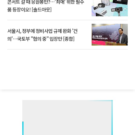
콘서트 갈 때 응원봉만?⋯'최애' 위한 필수
품 등장이오! [솔드아웃]
서울시, 정부에 정비사업 규제 완화 '건
의'⋯국토부 "협의 중" 입장만 [종합]