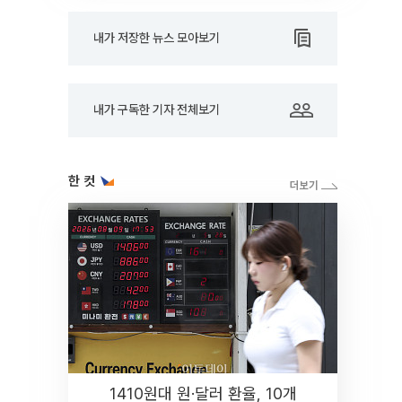
내가 저장한 뉴스 모아보기
내가 구독한 기자 전체보기
한 컷
1410원대 원·달러 환율, 10개