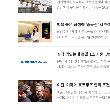
건설업계의 수익성과 재무건전성이 최근
감당하지 못하는 한계기업 비중은 2021
이낸싱(PF) 부담이 집중된 건축 부문의
경영
맥북 품은 삼성에 ‘중국산’ 맹추
삼성D 8.6세대 양산…애플 OLED 맥북
66%↑ 노트북용 유기발광다이오드(OL
운데 중국 BOE와 TCL CSOT도 생산
일 업계에 따르면 삼성
실적 꺾였는데 몸값 1조 거론…범
[편집자 주] 국내 기업공개(IPO) 시장
시대는 지났다. 투자자들은 이제 기술적
은 거시경제 불확실성 속에 실적과 성과
이란, 미국에 호르무즈 합의 조건 
미군 철수·전쟁 배상 등 재개방 5대 조건
하기도 이란이 미국에 호르무즈 해협 개
라며 조심스러운 반응을 보였다. 8일(