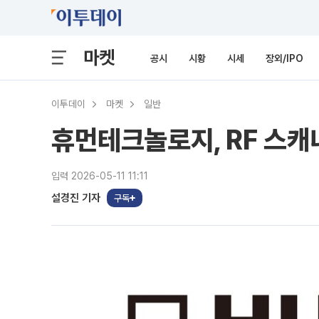
마켓
공시
시황
시세
장외/IPO
이투데이
마켓
일반
휴먼테크놀로지, RF 스캐
입력 2026-05-11 11:11
설경진 기자
구독