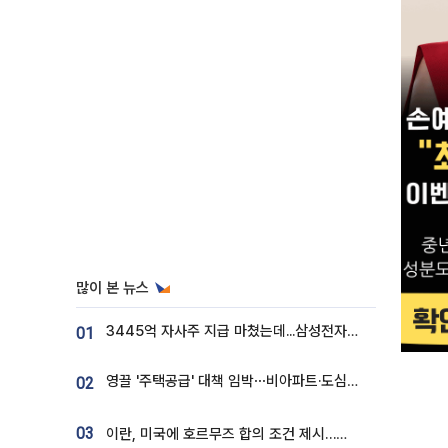
많이 본 뉴스
3445억 자사주 지급 마쳤는데...삼성전자 DX노조, 뒤늦은 '떼쓰기 집회'
01
영끌 '주택공급' 대책 임박⋯비아파트·도심복합까지 총동원
02
03
이란, 미국에 호르무즈 합의 조건 제시…美 “경기 아직 안 끝나” [종합]