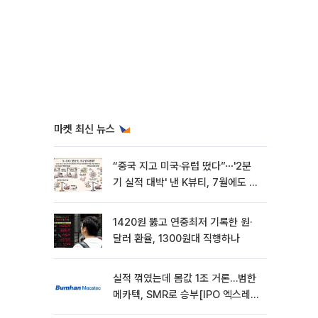
마켓 최신 뉴스
“중국 지고 미국·유럽 떴다”⋯'2분
기 실적 대박' 낸 K뷰티, 7월에도 질
주
1420원 뚫고 연중최저 기록한 원·
달러 환율, 1300원대 직행하나
실적 꺾였는데 몸값 1조 거론…범한
메카텍, SMR로 승부[IPO 엑스레
이]