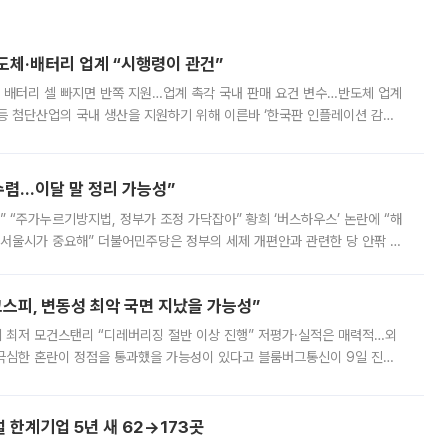
반도체·배터리 업계 “시행령이 관건”
 배터리 셀 빠지면 반쪽 지원…업계 촉각 국내 판매 요건 변수…반도체 업계
등 첨단산업의 국내 생산을 지원하기 위해 이른바 ‘한국판 인플레이션 감축
를 신설했지만, 업계에서는 세부 지원 대상에 따라 정책 효과가 크게 달라
수렴…이달 말 정리 가능성”
없어” “주가누르기방지법, 정부가 조정 가닥잡아” 황희 ‘버스하우스’ 논란에 “해
 서울시가 중요해” 더불어민주당은 정부의 세제 개편안과 관련한 당 안팎 의
에 나서겠다고 예고했다. 민주당은 8월 말 당정 조율을 거친 개편안이
스피, 변동성 최악 국면 지났을 가능성”
 만에 최저 모건스탠리 “디레버리징 절반 이상 진행” 저평가·실적은 매력적…외
든 극심한 혼란이 정점을 통과했을 가능성이 있다고 블룸버그통신이 9일 진단
가 상당 부분 정리된 데다 금융당국의 규제 강화로 고위험 상품 거래도 급감
한계기업 5년 새 62→173곳