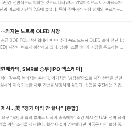
 5년간 전반적으로 악화한 것으로 나타났다. 영업이익으로 이자비용조차
년과 비교해 지난해 2.8배 늘었다. 특히 주택·분양시장 침체와 프로젝트파
 악화가 두드러졌다. 9일 한국건설산업연구원은 ‘2025년 건설업 외감기업
격⋯커지는 노트북 OLED 시장
 공급 BOE·TCL 생산 확대하며 中 추격 속도 노트북 OLED 출하 전년 比
ED) 시장이 빠르게 성장하고 있다. 삼성디스플레이가 시장을 주도하는 가
 확대에 나서면서 노트북 OLED 시장을 둘러싼 경쟁이 치열해지고 있다. 9
한메카텍, SMR로 승부[IPO 엑스레이]
 문턱이 갈수록 높아지는 추세다. 과거처럼 ‘성장성’만으로 시장 선택을 받던
 실체와 지속 가능한 재무 기반을 냉정하게 살핀다. 상장을 추진하는 기업들
를 입증해야 하는 시험대에 섰다. 본지는 상장을 앞둔 기업의 기술 경쟁
제시…美 “경기 아직 안 끝나” [종합]
 요구 “오만과 합의 별개로 미국이 충족해야” 조건 제시 전 UAE 선박 공격
방을 위한 조건을 제시했다. 협상 타결이 임박했다던 미국은 아직 협상 중이
현지시간) 모하마드 바게르 졸가드르 이란 최고국가안보회의 사무총장은 타