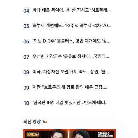
바다 태운 폭염에…회 한 접시도 ‘히트플레이션’
04
종부세 개편에도…1·3주택 종부세 격차 2028년부터 확대
05
‘회생 D-3주’ 홈플러스, 영업 재개에도 ‘상품 공급망’ 복구가 생존 관건
06
우성빈 기장군수 ‘유튜브 정치’에…국민의힘 군의원들 집단 반발
07
미국, 가상자산 포괄 규제 속도…상원, ‘클래리티법’ 9월 절차투표 추진
08
이란 “호르무즈 새 항로 합의 매우 근접...미국 배상 먼저”
09
‘한국판 IRA’ 베일 벗었지만…반도체·배터리 업계 “시행령이 관건”
10
최신 영상