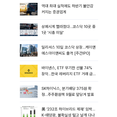
역대 최대 실적에도 하반기 불안감
커지는 증권업계
상폐시계 빨라졌다…코스닥 10곳 중
1곳 '시총 미달'
딜리셔스 10일 코스닥 상장…케이앤
에스아이앤씨도 출격 [주간IPO]
바이낸스, ETF 무기한 선물 74%
장악…한국 레버리지 ETF 거래 급
증 [e가상자산]
SK하이닉스, 분기배당 375원 확
정…주주환원책 9월로 앞당겨 발표
美 ‘232조 하이브리드 제재’ 임박…
K-태양광, 불확실성 털고 날개 다나