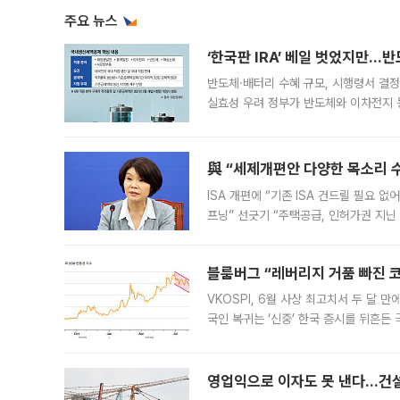
주요 뉴스
‘한국판 IRA’ 베일 벗었지만…
반도체·배터리 수혜 규모, 시행령서 결정
실효성 우려 정부가 반도체와 이차전지 
법(IRA)’으로 불리는 국내생산세액공제
與 “세제개편안 다양한 목소리 
ISA 개편에 “기존 ISA 건드릴 필요 
프닝” 선긋기 “주택공급, 인허가권 지닌
견을 수렴해 당정과 개편안에 대한 조율
블룸버그 “레버리지 거품 빠진 코
VKOSPI, 6월 사상 최고치서 두 달
국인 복귀는 ‘신중’ 한국 증시를 뒤흔
했다. 대규모 반대매매로 레버리지 투자
영업익으로 이자도 못 낸다…건설 