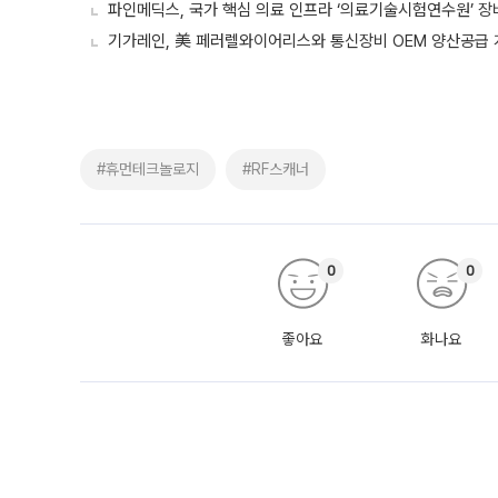
파인메딕스, 국가 핵심 의료 인프라 ‘의료기술시험연수원’ 장
기가레인, 美 페러렐와이어리스와 통신장비 OEM 양산공급
#휴먼테크놀로지
#RF스캐너
0
0
좋아요
화나요