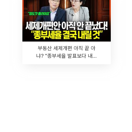
부동산 세제개편 아직 끝 아
냐? "종부세율 발표보다 내릴
것" 장기거주·양도세 전망 I 집
땅지성 I 김인만, 진미윤