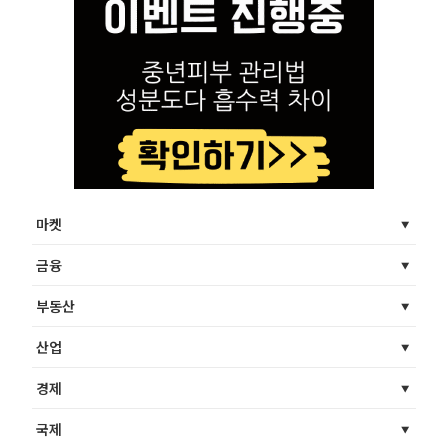
마켓
금융
부동산
산업
경제
국제