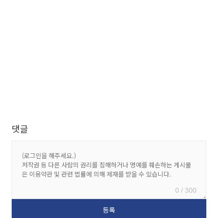
댓글
0 / 300