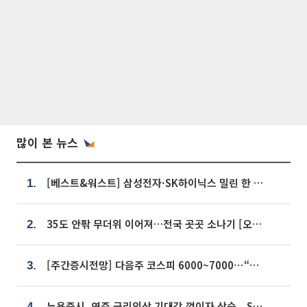
많이 본 뉴스
[베스트&워스트] 삼성전자·SK하이닉스 밀린 한 주…상상인증권은 85% 급등
1.
35도 안팎 무더위 이어져…전국 곳곳 소나기 [오늘 날씨]
2.
[주간증시전망] 다음주 코스피 6000~7000⋯“外人 수급은 정책이 변수”
3.
뉴욕증시, 연준 금리인상 기대감 꺾이자 상승...S&P500 사상 최고치 [종합]
4.