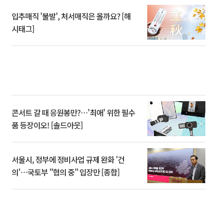
입추매직 '불발', 처서매직은 올까요? [해
시태그]
콘서트 갈 때 응원봉만?⋯'최애' 위한 필수
품 등장이오! [솔드아웃]
서울시, 정부에 정비사업 규제 완화 '건
의'⋯국토부 "협의 중" 입장만 [종합]