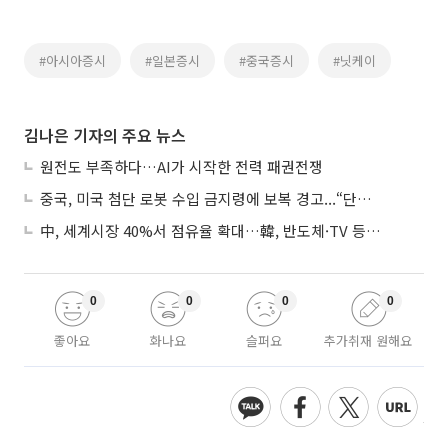
#아시아증시
#일본증시
#중국증시
#닛케이
김나은 기자의 주요 뉴스
원전도 부족하다…AI가 시작한 전력 패권전쟁
중국, 미국 첨단 로봇 수입 금지령에 보복 경고...“단호히 대응”
中, 세계시장 40%서 점유율 확대…韓, 반도체·TV 등 4개 품목 1위
0
0
0
0
좋아요
화나요
슬퍼요
추가취재 원해요