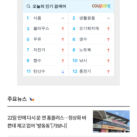
주요뉴스
22일 만에 다시 문 연 홈플러스…정상화 바
쁜데 재고 없어 ‘발동동’[가보니]