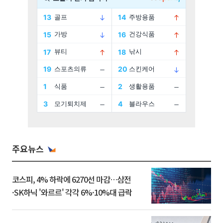
주요뉴스
코스피, 4% 하락에 6270선 마감…삼전
·SK하닉 '와르르' 각각 6%·10%대 급락