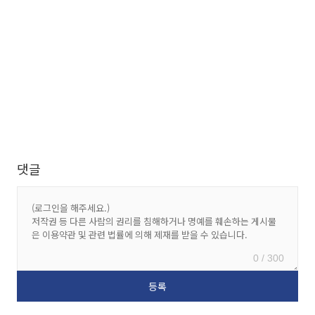
댓글
0 / 300