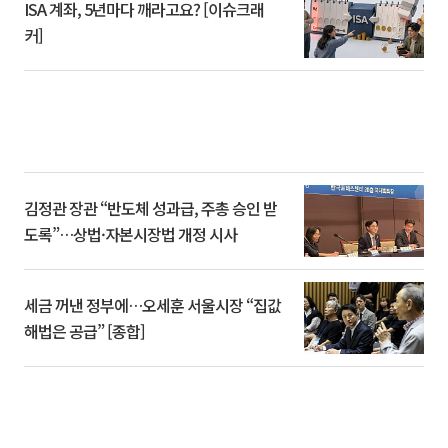
ISA 계좌, 5년마다 깨라고요? [이슈크래
커]
김정관 장관 “반도체 성과급, 주총 승인 받
도록”…상법·자본시장법 개정 시사
세금 꺼낸 정부에…오세훈 서울시장 “집값
해법은 공급” [종합]