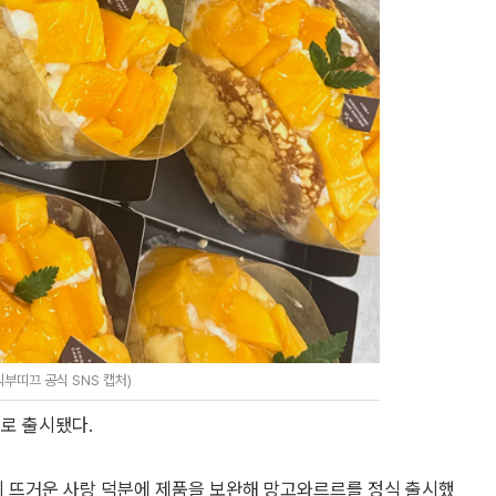
익부띠끄 공식 SNS 캡처)
로 출시됐다.
의 뜨거운 사랑 덕분에 제품을 보완해 망고와르르를 정식 출시했