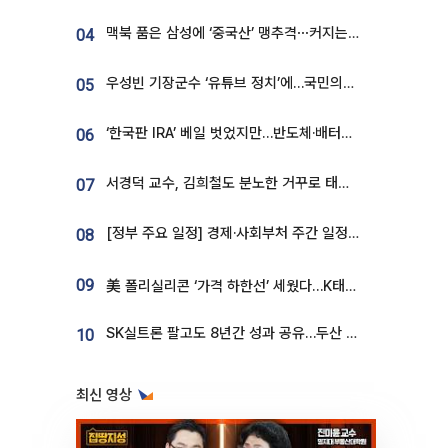
맥북 품은 삼성에 ‘중국산’ 맹추격⋯커지는 노트북 OLED 시장
04
우성빈 기장군수 ‘유튜브 정치’에…국민의힘 군의원들 집단 반발
05
‘한국판 IRA’ 베일 벗었지만…반도체·배터리 업계 “시행령이 관건”
06
서경덕 교수, 김희철도 분노한 거꾸로 태극기⋯"엉터리는 아냐, 아쉬울 뿐"
07
[정부 주요 일정] 경제·사회부처 주간 일정 (8월 10일 ~ 8월 14일)
08
09
美 폴리실리콘 ‘가격 하한선’ 세웠다…K태양광 수혜 기대
SK실트론 팔고도 8년간 성과 공유…두산 인수대금 2.3조가 끝 아냐
10
최신 영상