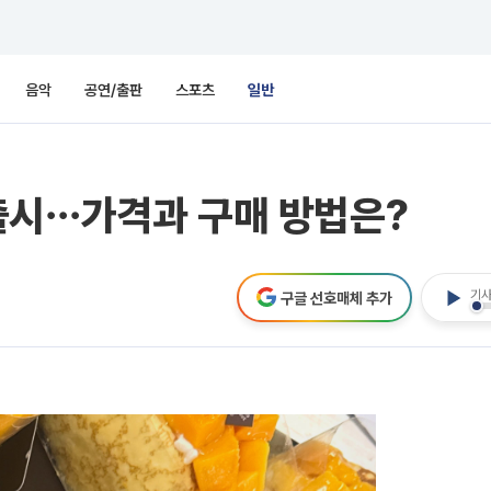
음악
공연/출판
스포츠
일반
출시⋯가격과 구매 방법은?
기사
구글 선호매체 추가