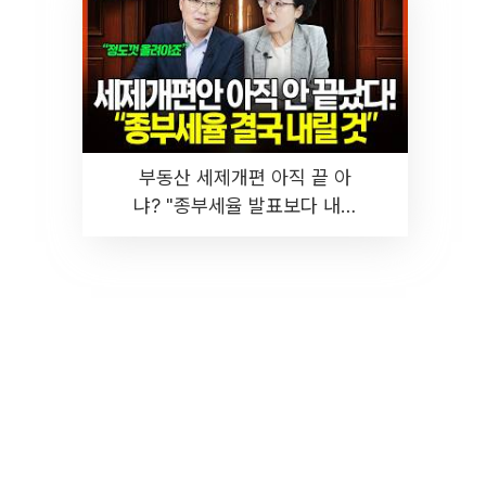
부동산 세제개편 아직 끝 아
냐? "종부세율 발표보다 내릴
것" 장기거주·양도세 전망 I 집
땅지성 I 김인만, 진미윤