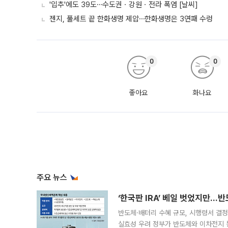
'입추'에도 39도⋯수도권ㆍ강원ㆍ전라 폭염 [날씨]
젠지, 풀세트 끝 한화생명 제압⋯한화생명은 3연패 수렁
0
0
좋아요
화나요
주요 뉴스
‘한국판 IRA’ 베일 벗었지만…
반도체·배터리 수혜 규모, 시행령서 결정
실효성 우려 정부가 반도체와 이차전지 