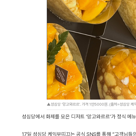
▲성심당 ‘망고와르르’. 가격 1만5000원. (출처=성심당 케
성심당에서 화제를 모은 디저트 ‘망고와르르’가 정식 메뉴
17일 성심당 케익부띠끄는 공식 SNS를 통해 “고객님들