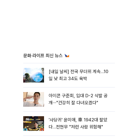
문화·라이프 최신 뉴스
[내일 날씨] 전국 무더위 계속…10
일 낮 최고 34도 육박
아이콘 구준회, 입대 D-2 삭발 공
개⋯"건강히 잘 다녀오겠다"
'사당귀' 윤미애, 車 1942대 팔았
다…전현무 "저런 사람 위험해"