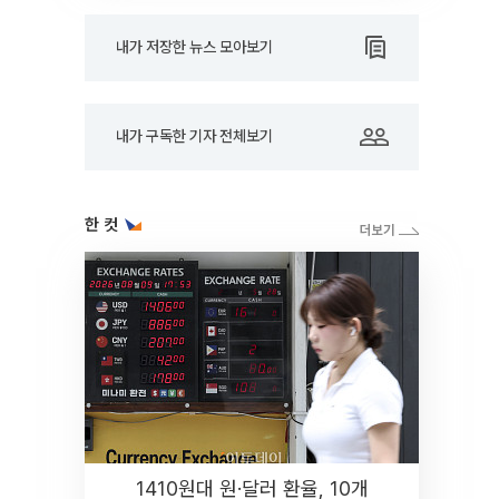
내가 저장한 뉴스 모아보기
내가 구독한 기자 전체보기
한 컷
1410원대 원·달러 환율, 10개