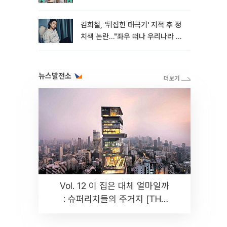
와"
김희철, '뒤집힌 태극기' 지적 후 정
치색 논란…"좌우 떠나 우리나라 국
기"
뉴스발전소
Vol. 12 이 집은 대체 얼마일까
: 슈퍼리치들의 주거지 [THE
RARE]