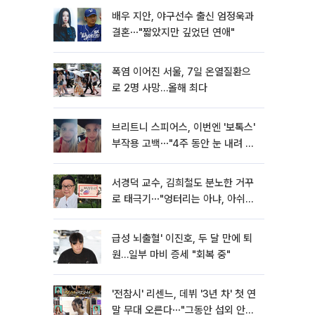
배우 지안, 야구선수 출신 엄정욱과
결혼⋯"짧았지만 깊었던 연애"
폭염 이어진 서울, 7일 온열질환으
로 2명 사망…올해 최다
브리트니 스피어스, 이번엔 '보톡스'
부작용 고백⋯"4주 동안 눈 내려 앉
아"
서경덕 교수, 김희철도 분노한 거꾸
로 태극기⋯"엉터리는 아냐, 아쉬울
뿐"
급성 뇌출혈' 이진호, 두 달 만에 퇴
원…일부 마비 증세 "회복 중"
'전참시' 리센느, 데뷔 '3년 차' 첫 연
말 무대 오른다⋯"그동안 섭외 안