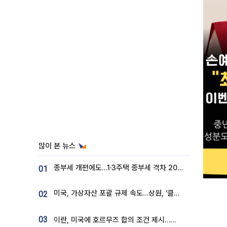
많이 본 뉴스
종부세 개편에도…1·3주택 종부세 격차 2028년부터 확대
01
미국, 가상자산 포괄 규제 속도…상원, ‘클래리티법’ 9월 절차투표 추진
02
03
이란, 미국에 호르무즈 합의 조건 제시…美 “경기 아직 안 끝나” [종합]