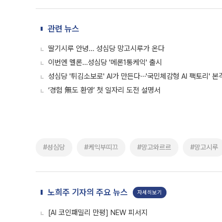
관련 뉴스
딸기시루 안녕… 성심당 망고시루가 온다
이번엔 멜론…성심당 '메론1통케익' 출시
성심당 '튀김소보로' AI가 만든다⋯'국민체감형 AI 팩토리' 본
‘경험 無도 환영’ 첫 일자리 도전 설명서
#성심당
#케익부띠끄
#망고와르르
#망고시루
노희주 기자의 주요 뉴스
자세히보기
[AI 코인패밀리 만평] NEW 피서지