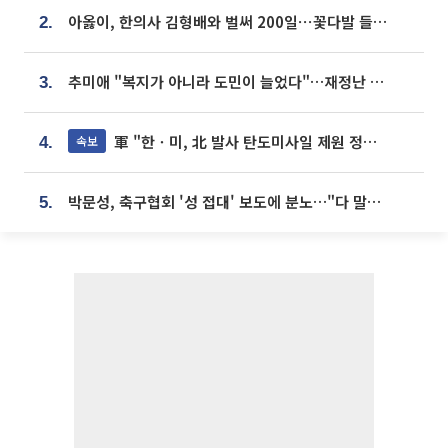
아옳이, 한의사 김형배와 벌써 200일⋯꽃다발 들고 "프러포즈 아냐"
2.
추미애 "복지가 아니라 도민이 늘었다"…재정난 책임론 정면돌파
3.
軍 "한ㆍ미, 北 발사 탄도미사일 제원 정밀분석 중"
속보
4.
박문성, 축구협회 '성 접대' 보도에 분노…"다 말아먹으려고 작정했나"
5.