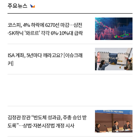
주요뉴스
코스피, 4% 하락에 6270선 마감…삼전
·SK하닉 '와르르' 각각 6%·10%대 급락
ISA 계좌, 5년마다 깨라고요? [이슈크래
커]
김정관 장관 “반도체 성과급, 주총 승인 받
도록”…상법·자본시장법 개정 시사