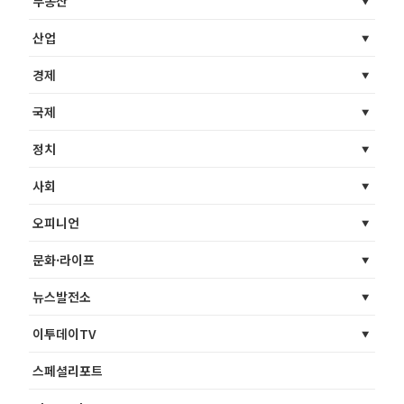
부동산
산업
경제
국제
정치
사회
오피니언
문화·라이프
뉴스발전소
이투데이TV
스페셜리포트