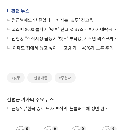
관련 뉴스
월급날에도 안 갚았다… 커지는 ‘빚투’ 경고음
코스피 8000 돌파에 ‘빚투’ 잔고 첫 37조…투자자예탁금 130조 재돌파
신현송 "주식시장 급등에 '빚투' 부작용, 시스템 리스크까진 안 갈 것"
‘아파도 집에서 늙고 싶어…’ 고령 가구 40%가 노후 주택
#빚투
#신용대출
#주담대
김범근 기자의 주요 뉴스
금융위, ‘한국 증시 투자 부적격’ 블룸버그에 정면 반박…“근거 불분명”
0
0
0
0