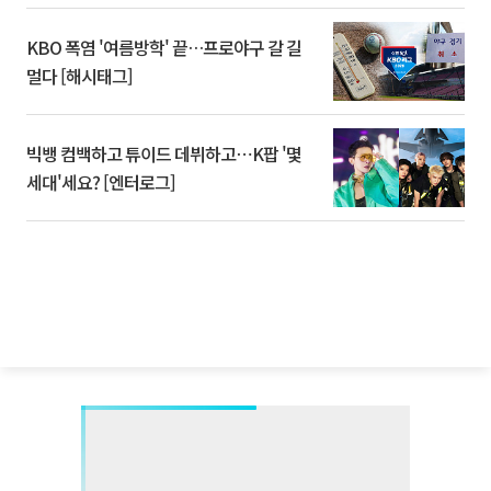
KBO 폭염 '여름방학' 끝…프로야구 갈 길
멀다 [해시태그]
빅뱅 컴백하고 튜이드 데뷔하고⋯K팝 '몇
세대'세요? [엔터로그]