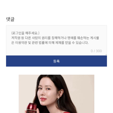
댓글
0 / 300