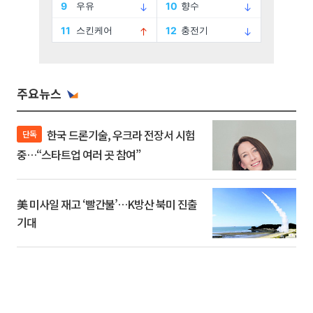
주요뉴스
한국 드론기술, 우크라 전장서 시험
단독
중…“스타트업 여러 곳 참여”
美 미사일 재고 ‘빨간불’…K방산 북미 진출
기대