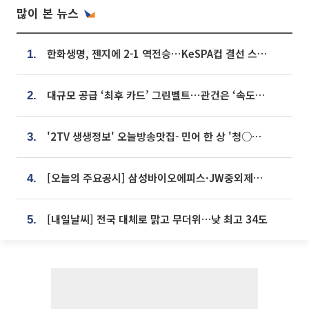
많이 본 뉴스
한화생명, 젠지에 2-1 역전승⋯KeSPA컵 결선 스테이지 2 직행
1.
대규모 공급 ‘최후 카드’ 그린벨트⋯관건은 ‘속도’ [주택공급 승부수의 조건]
2.
'2TV 생생정보' 오늘방송맛집- 민어 한 상 '청○○○' vs 전복 한 상 '명○'
3.
[오늘의 주요공시] 삼성바이오에피스·JW중외제약·한미반도체·SK바이오사이언스 등
4.
[내일날씨] 전국 대체로 맑고 무더위…낮 최고 34도
5.