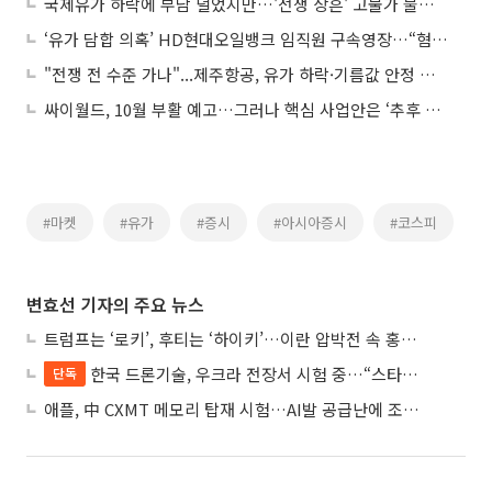
국제유가 하락에 부담 덜었지만…'전쟁 상흔' 고물가 불씨 여전
‘유가 담합 의혹’ HD현대오일뱅크 임직원 구속영장…“혐의 적극 소명”
"전쟁 전 수준 가나"...제주항공, 유가 하락·기름값 안정 기대감에 23% 급등
싸이월드, 10월 부활 예고…그러나 핵심 사업안은 ‘추후 공개’
#마켓
#유가
#증시
#아시아증시
#코스피
변효선 기자의 주요 뉴스
트럼프는 ‘로키’, 후티는 ‘하이키’…이란 압박전 속 홍해·예멘 전선 격화
한국 드론기술, 우크라 전장서 시험 중…“스타트업 여러 곳 참여”
단독
애플, 中 CXMT 메모리 탑재 시험…AI발 공급난에 조달처 다변화