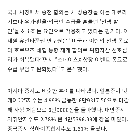
국내 시장에서 종전 합의는 새 상승장을 여는 재료라
기보다 유가·환율·외국인 수급을 흔들던 ‘전쟁 할
인’을 해소하는 요인으로 작용하고 있다는 평가다. 이
재원 유안타증권 연구원은 “미국과 이란의 전쟁 종료
와 호르무즈 해협 통항 재개 합의로 위험자산 선호심
리가 회복됐다”면서 “스페이스X 상장 이벤트 종료로
수급 부담도 완화됐다”고 분석했다.
아시아 증시도 비슷한 추이를 나타냈다. 일본증시 닛
케이225지수는 4.99% 급등한 6만9317.50으로 마감
해 사상 처음으로 6만9000선을 돌파했다. 대만증시
자취안지수도 2.78% 뛴 4만5396.99에 장을 마쳤다.
중국증시 상하이종합지수도 1.61% 올랐다.