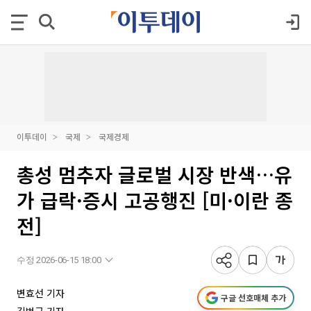
이투데이
국제
국제경제
총성 멈추자 글로벌 시장 반색…유
가 급락·증시 고공행진 [미·이란 종
전]
수정 2026-06-15 18:00
변효선 기자
구글 선호매체 추가