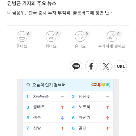
김범근 기자의 주요 뉴스
금융위, ‘한국 증시 투자 부적격’ 블룸버그에 정면 반박…“근거 불분명”
0
0
0
0
좋아요
화나요
슬퍼요
추가취재 원해요