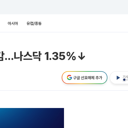
아시아
유럽/중동
마감…나스닥 1.35%↓
기사
구글 선호매체 추가