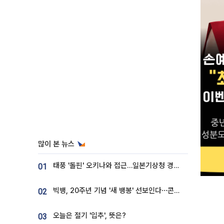
많이 본 뉴스
태풍 '돌핀' 오키나와 접근…일본기상청 경로 업데이트
01
빅뱅, 20주년 기념 '새 뱅봉' 선보인다⋯콘서트 앞두고 팝업 개최
02
오늘은 절기 '입추', 뜻은?
03