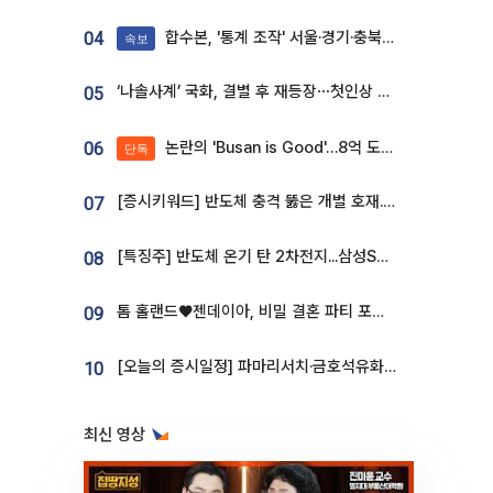
합수본, '통계 조작' 서울·경기·충북 선관위 등 추가 압수수색
04
속보
‘나솔사계’ 국화, 결별 후 재등장⋯첫인상 투표 휩쓸고 ‘인기녀’ 등극
05
논란의 'Busan is Good'…8억 도시브랜드, 용산 대통령실 CI 업체가 수행
06
단독
[증시키워드] 반도체 충격 뚫은 개별 호재...포스코퓨처엠·에코프로·한화솔루션 '눈길'
07
[특징주] 반도체 온기 탄 2차전지...삼성SDI, 장 초반 7% 넘게 껑충
08
톰 홀랜드♥젠데이아, 비밀 결혼 파티 포착⋯호텔 대관비만 9억
09
[오늘의 증시일정] 파마리서치·금호석유화학·코오롱인더·상상인증권 등
10
최신 영상