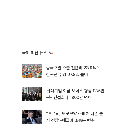
국제 최신 뉴스
중국 7월 수출 전년비 23.9%↑⋯
한국산 수입 97.8% 늘어
日대기업 여름 보너스 평균 935만
원⋯건설회사 1800만 넘어
“오픈AI, 도넛모양 스피커 내년 출
시 전망⋯애플과 소송은 변수”