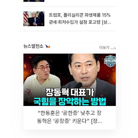
0.85%↓[종합]
트럼프, 폴리실리콘 파생제품 15%
관세·최저수입가 설정 포고령 [상
보]
뉴스발전소
“한동훈은 ‘공한증’ 낮추고 장
동혁은 ‘공장증’ 키운다” [정치
대학]