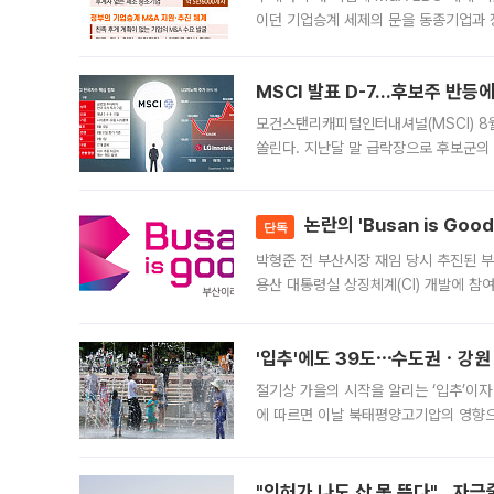
이던 기업승계 세제의 문을 동종기업과 
대신 M&A나 임직원 인수(EBO)를 통
늘
MSCI 발표 D-7…후보주 반등
모건스탠리캐피털인터내셔널(MSCI) 8
쏠린다. 지난달 말 급락장으로 후보군의
가능성과 지수 추종 자금 유입 기대가 
논란의 'Busan is Go
단독
박형준 전 부산시장 재임 당시 추진된 부산
용산 대통령실 상징체계(CI) 개발에 참
도시브랜드 사업이 공개 이후 시민 공감
'입추'에도 39도⋯수도권ㆍ강원
절기상 가을의 시작을 알리는 ‘입추’이자
에 따르면 이날 북태평양고기압의 영향으
도, 낮 최고기온은 31~39도로, 전국
"인허가 나도 삽 못 뜬다"…자금