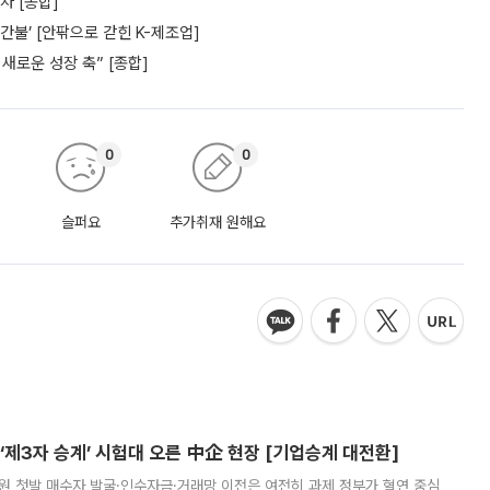
차 [종합]
간불’ [안팎으로 갇힌 K-제조업]
새로운 성장 축” [종합]
0
0
슬퍼요
추가취재 원해요
제3자 승계’ 시험대 오른 中企 현장 [기업승계 대전환]
지원 첫발 매수자 발굴·인수자금·거래망 이전은 여전히 과제 정부가 혈연 중심