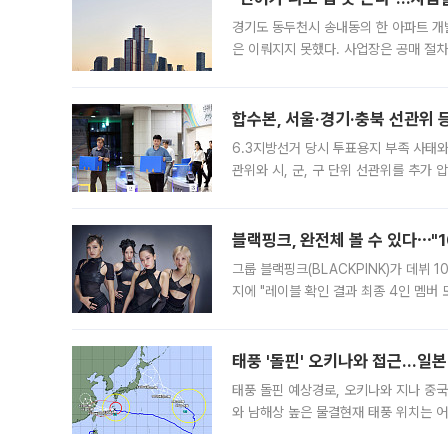
경기도 동두천시 송내동의 한 아파트 개
은 이뤄지지 못했다. 사업장은 공매 절차
3차 공매까지 진행됐으나 모두 유찰됐다.
후
합수본, 서울·경기·충북 선관위 등
6.3지방선거 당시 투표용지 부족 사태
관위와 시, 군, 구 단위 선관위를 추가
부(김태훈 서울중앙지검 3차장검사)는 
블랙핑크, 완전체 볼 수 있다⋯"
그룹 블랙핑크(BLACKPINK)가 데뷔
지에 "레이블 확인 결과 최종 4인 멤버
10주년을 이틀 앞둔 6일 10주년 기념행
확한
태풍 '돌핀' 오키나와 접근…일
태풍 돌핀 예상경로, 오키나와 지나 중
와 남해상 높은 물결현재 태풍 위치는 어
강한 세력을 유지한 채 일본 오키나와와