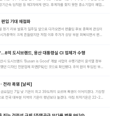
장기근속 임직원 등 제3자에게 연다. 후계자를 찾지 못한 중소기업이 폐업
해 기술과 일자리를 남기도록 하겠다는 취지다. 다만 세금 감면만으로 거래를
에 편입 기대 재점화
월 정기 리뷰 발표가 일주일 앞으로 다가오면서 편출입 후보 종목에 관심이
 시가총액이 크게 흔들렸지만 저점 이후 주가가 상당 부분 회복되면서 편입
다시 부각되고 있다. 7일 금융투자업계에 따르면 MSCI는 한국시간으로 오는
od'…8억 도시브랜드, 용산 대통령실 CI 업체가 수행
시 도시브랜드 ‘Busan is Good’ 개발 사업의 수행기관이 윤석열 정부
여했던 디자인 전문업체 피앤(P&)인 것으로 확인됐다. 8억 원이 투입된 부산
 부족과 디자인 정체성 논란에 휩싸였던 만큼, 사업 선정 과정과 결과물에
ㆍ전라 폭염 [날씨]
 금요일인 7일 낮 기온이 최고 39도까지 오르며 폭염이 이어지겠다. 기상청
로 전국 대부분 지역의 기온이 평년보다 높겠다. 아침 최저기온은 22~27
 대부분 지역에 폭염특보가 발효된 가운데 최고체감온도는 35도 안팎까지 올라
줄 죄는 건전성 규제 [주택공급 또다른 병목 PF]①