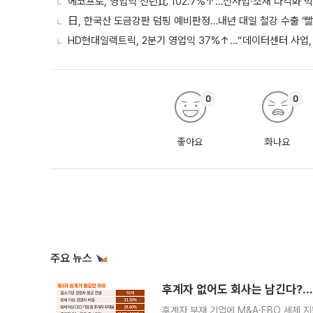
에코프로, 영업익 전년比 102.7%↑…신사업·소재 다각화 박
日, 한국산 도금강판 덤핑 예비판정…내년 대일 철강 수출 ‘빨
HD현대일렉트릭, 2분기 영업익 37%↑…“데이터센터 사업, 
0
0
좋아요
화나요
주요 뉴스
후계자 없어도 회사는 남긴다?…‘
후계자 부재 기업에 M&A·EBO 세제 