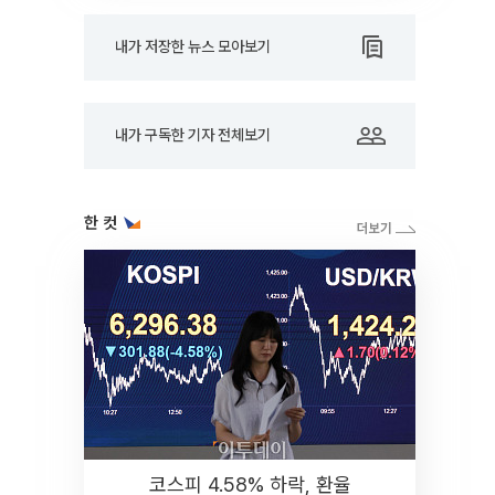
내가 저장한 뉴스 모아보기
내가 구독한 기자 전체보기
한 컷
코스피 4.58% 하락, 환율