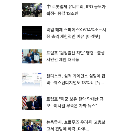
中 로봇업체 유니트리, IPO 공모가
확정⋯몸값 13조원
락업 해제 스페이스X 6.14%↑⋯시
장 충격 제한적인 이유 [마켓핫]
트럼프 ‘원정출산 차단’ 명령⋯출생
시민권 제한 재시동
샌디스크, 실적 가이던스 실망에 급
락⋯웨스턴디지털도 13%↓ [뉴욕
증시 무버]
트럼프 "미군 보유 탄약 막대한 규
모⋯미사일 부족은 가짜 뉴스"
뉴욕증시, 호르무즈 우려·미 고용보
고서 관망에 하락...다우