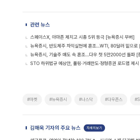
관련 뉴스
스페이스X, 아마존 제치고 시총 5위 등극 [뉴욕증시 무버]
뉴욕증시, 반도체주 차익실현에 혼조…WTI, 80달러 밑으로
뉴욕증시, 기술주 매도 속 혼조...다우 첫 5만2000선 돌파 [
STO 하위법규 예상안, 풀링·거래한도·정형증권 로드맵 제시
#마켓
#뉴욕증시
#나스닥
#다우존스
#
김해욱 기자의 주요 뉴스
자세히보기