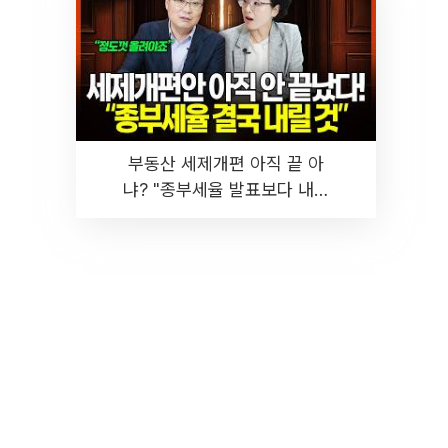
부동산 세제개편 아직 끝 아
냐? "종부세율 발표보다 내릴
것" 장기거주·양도세 전망 I 집
땅지성 I 김인만, 진미윤