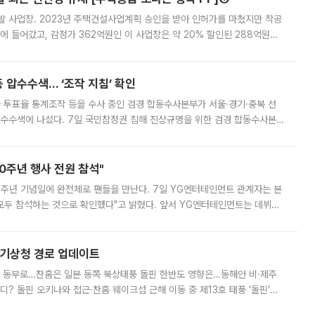
발 사업장. 2023년 주택건설사업계획 승인을 받아 인허가를 마쳤지만 착공
에 들어갔고, 감정가 362억원인 이 사업장은 약 20% 할인된 288억원에
 현재는 4차 공매를 위한 조건 협의가 진행 중이다. 수도권의 주요 주거 배
 압수수색… ‘조작 지침’ 확인
와 투표율 통계조작 등을 수사 중인 검경 합동수사본부가 서울·경기·충북 선
 압수수색에 나섰다. 7일 국민참정권 침해 진상규명을 위한 검경 합동수사본
추가 증거 확보를 위해 중앙선관위, 서울시·경기도·충청북도 선관위, 김포시
10주년 행사 전원 참석"
 10주년 기념일에 완전체로 팬들을 만난다. 7일 YG엔터테인먼트 관계자는 본
 모두 참석하는 것으로 확인했다"고 밝혔다. 앞서 YG엔터테인먼트는 데뷔
사 개최를 공지한 바 있다. 다만 장소를 '8일 오후 서울 모처'로 안내하며 정
본기상청 경로 업데이트
국 동부로…찬홈은 일본 동쪽 북상태풍 돌핀 한반도 영향은…동해안 비·제주
디? 돌핀 오키나와 접근·찬홈 웨이크섬 근해 이동 중 제13호 태풍 ‘돌핀’이
 아마미 지방에 접근하고 있다. 돌핀은 오키나와 부근을 지난 뒤 동중국해