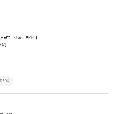
 [글로벌마켓 모닝 브리핑]
종합]
SP500