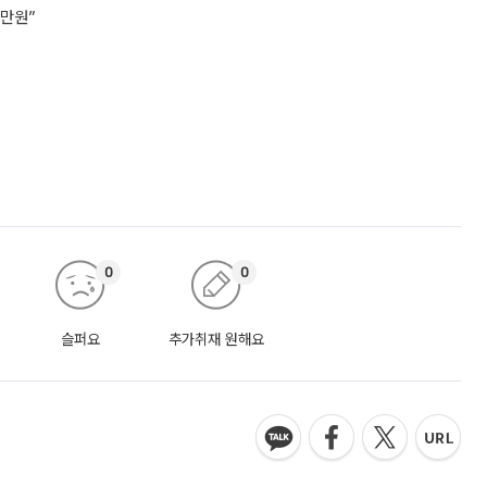
7만원”
0
0
슬퍼요
추가취재 원해요