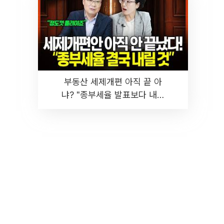
부동산 세제개편 아직 끝 아
냐? "종부세율 발표보다 내릴
것" 장기거주·양도세 전망 I 집
땅지성 I 김인만, 진미윤