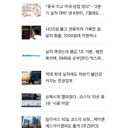
“중국 지고 미국·유럽 떴다”⋯'2분
기 실적 대박' 낸 K뷰티, 7월에도 질
주
1420원 뚫고 연중최저 기록한 원·
달러 환율, 1300원대 직행하나
실적 꺾였는데 몸값 1조 거론…범한
메카텍, SMR로 승부[IPO 엑스레
이]
역대 최대 실적에도 하반기 불안감
커지는 증권업계
상폐시계 빨라졌다…코스닥 10곳 중
1곳 '시총 미달'
딜리셔스 10일 코스닥 상장…케이앤
에스아이앤씨도 출격 [주간IPO]