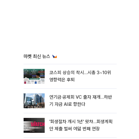
마켓 최신 뉴스
코스피 상승의 착시…시총 3~10위
영향력은 후퇴
연기금·공제회 VC 출자 재개…하반
기 자금 AI로 향한다
'회생절차 개시 1년' 왓챠…회생계획
안 제출 벌써 여덟 번째 연장