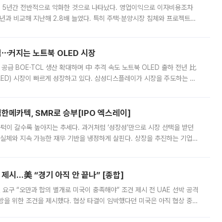
 5년간 전반적으로 악화한 것으로 나타났다. 영업이익으로 이자비용조차
년과 비교해 지난해 2.8배 늘었다. 특히 주택·분양시장 침체와 프로젝트파
 악화가 두드러졌다. 9일 한국건설산업연구원은 ‘2025년 건설업 외감기업
격⋯커지는 노트북 OLED 시장
 공급 BOE·TCL 생산 확대하며 中 추격 속도 노트북 OLED 출하 전년 比
ED) 시장이 빠르게 성장하고 있다. 삼성디스플레이가 시장을 주도하는 가
 확대에 나서면서 노트북 OLED 시장을 둘러싼 경쟁이 치열해지고 있다. 9
한메카텍, SMR로 승부[IPO 엑스레이]
 문턱이 갈수록 높아지는 추세다. 과거처럼 ‘성장성’만으로 시장 선택을 받던
 실체와 지속 가능한 재무 기반을 냉정하게 살핀다. 상장을 추진하는 기업들
를 입증해야 하는 시험대에 섰다. 본지는 상장을 앞둔 기업의 기술 경쟁
제시…美 “경기 아직 안 끝나” [종합]
 요구 “오만과 합의 별개로 미국이 충족해야” 조건 제시 전 UAE 선박 공격
방을 위한 조건을 제시했다. 협상 타결이 임박했다던 미국은 아직 협상 중이
현지시간) 모하마드 바게르 졸가드르 이란 최고국가안보회의 사무총장은 타