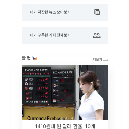
내가 저장한 뉴스 모아보기
내가 구독한 기자 전체보기
한 컷
1410원대 원·달러 환율, 10개