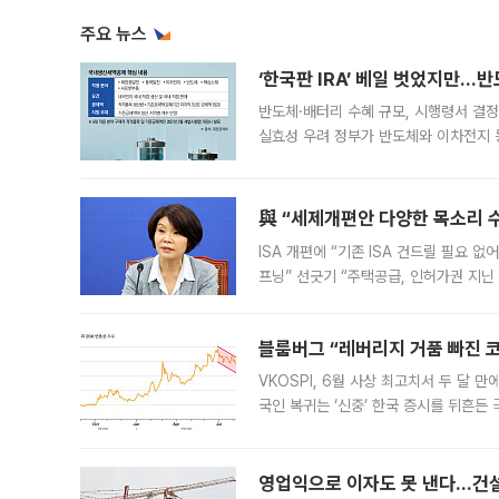
주요 뉴스
‘한국판 IRA’ 베일 벗었지만…
반도체·배터리 수혜 규모, 시행령서 결정
실효성 우려 정부가 반도체와 이차전지 
법(IRA)’으로 불리는 국내생산세액공제
與 “세제개편안 다양한 목소리 
ISA 개편에 “기존 ISA 건드릴 필요 
프닝” 선긋기 “주택공급, 인허가권 지닌
견을 수렴해 당정과 개편안에 대한 조율
블룸버그 “레버리지 거품 빠진 코
VKOSPI, 6월 사상 최고치서 두 달
국인 복귀는 ‘신중’ 한국 증시를 뒤흔
했다. 대규모 반대매매로 레버리지 투자
영업익으로 이자도 못 낸다…건설 