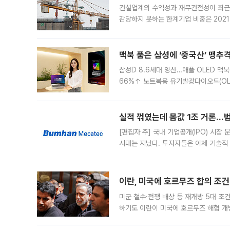
건설업계의 수익성과 재무건전성이 최근
감당하지 못하는 한계기업 비중은 2021
이낸싱(PF) 부담이 집중된 건축 부문의
경영
맥북 품은 삼성에 ‘중국산’ 맹추
삼성D 8.6세대 양산…애플 OLED 맥북
66%↑ 노트북용 유기발광다이오드(OL
운데 중국 BOE와 TCL CSOT도 생산
일 업계에 따르면 삼성
실적 꺾였는데 몸값 1조 거론…범
[편집자 주] 국내 기업공개(IPO) 시장
시대는 지났다. 투자자들은 이제 기술적
은 거시경제 불확실성 속에 실적과 성과
이란, 미국에 호르무즈 합의 조건 
미군 철수·전쟁 배상 등 재개방 5대 조건
하기도 이란이 미국에 호르무즈 해협 개
라며 조심스러운 반응을 보였다. 8일(