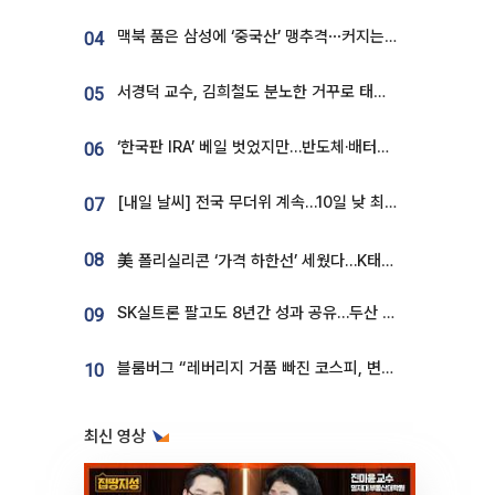
맥북 품은 삼성에 ‘중국산’ 맹추격⋯커지는 노트북 OLED 시장
04
서경덕 교수, 김희철도 분노한 거꾸로 태극기⋯"엉터리는 아냐, 아쉬울 뿐"
05
‘한국판 IRA’ 베일 벗었지만…반도체·배터리 업계 “시행령이 관건”
06
[내일 날씨] 전국 무더위 계속…10일 낮 최고 34도 육박
07
08
美 폴리실리콘 ‘가격 하한선’ 세웠다…K태양광 수혜 기대
SK실트론 팔고도 8년간 성과 공유…두산 인수대금 2.3조가 끝 아냐
09
블룸버그 “레버리지 거품 빠진 코스피, 변동성 최악 국면 지났을 가능성”
10
최신 영상