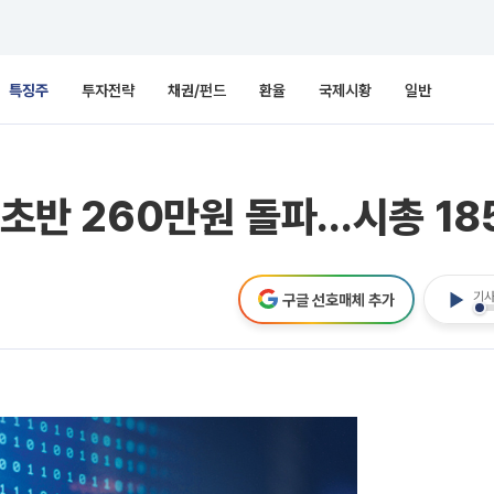
특징주
투자전략
채권/펀드
환율
국제시황
일반
 초반 260만원 돌파…시총 1
기사
구글 선호매체 추가