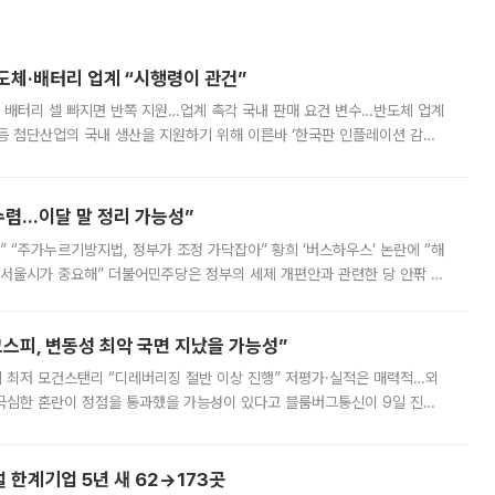
반도체·배터리 업계 “시행령이 관건”
 배터리 셀 빠지면 반쪽 지원…업계 촉각 국내 판매 요건 변수…반도체 업계
등 첨단산업의 국내 생산을 지원하기 위해 이른바 ‘한국판 인플레이션 감축
를 신설했지만, 업계에서는 세부 지원 대상에 따라 정책 효과가 크게 달라
수렴…이달 말 정리 가능성”
없어” “주가누르기방지법, 정부가 조정 가닥잡아” 황희 ‘버스하우스’ 논란에 “해
 서울시가 중요해” 더불어민주당은 정부의 세제 개편안과 관련한 당 안팎 의
에 나서겠다고 예고했다. 민주당은 8월 말 당정 조율을 거친 개편안이
스피, 변동성 최악 국면 지났을 가능성”
 만에 최저 모건스탠리 “디레버리징 절반 이상 진행” 저평가·실적은 매력적…외
든 극심한 혼란이 정점을 통과했을 가능성이 있다고 블룸버그통신이 9일 진단
가 상당 부분 정리된 데다 금융당국의 규제 강화로 고위험 상품 거래도 급감
한계기업 5년 새 62→173곳