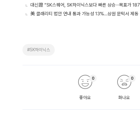
대신證 “SK스퀘어, SK하이닉스보다 빠른 상승⋯목표가 18
美 클래리티 법안 연내 통과 가능성 13%…상원 문턱서 제동
#SK하이닉스
0
0
좋아요
화나요