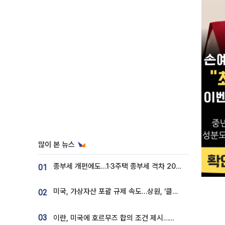
많이 본 뉴스
종부세 개편에도…1·3주택 종부세 격차 2028년부터 확대
01
미국, 가상자산 포괄 규제 속도…상원, ‘클래리티법’ 9월 절차투표 추진
02
03
이란, 미국에 호르무즈 합의 조건 제시…美 “경기 아직 안 끝나” [종합]