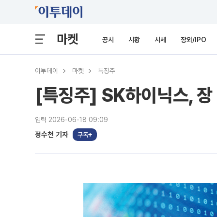
마켓
공시
시황
시세
장외/IPO
이투데이
마켓
특징주
[특징주] SK하이닉스, 장
입력 2026-06-18 09:09
정수천 기자
구독