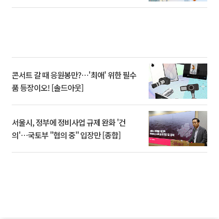
콘서트 갈 때 응원봉만?⋯'최애' 위한 필수
품 등장이오! [솔드아웃]
서울시, 정부에 정비사업 규제 완화 '건
의'⋯국토부 "협의 중" 입장만 [종합]