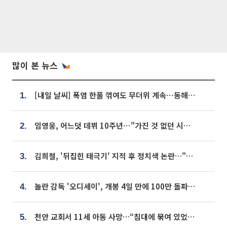
많이 본 뉴스
[내일 날씨] 폭염 한풀 꺾여도 무더위 계속⋯동해안 이틀 연속 비
1.
임영웅, 어느덧 데뷔 10주년⋯"가진 것 없던 시절, 내 앞엔 20명의 팬뿐"
2.
김희철, '뒤집힌 태극기' 지적 후 정치색 논란…"좌우 떠나 우리나라 국기"
3.
놀란 감독 '오디세이', 개봉 4일 만에 100만 돌파⋯'왕사남' 보다 빠르다
4.
천안 교회서 11세 아동 사망…“침대에 묶여 있었다” 진술 확보
5.