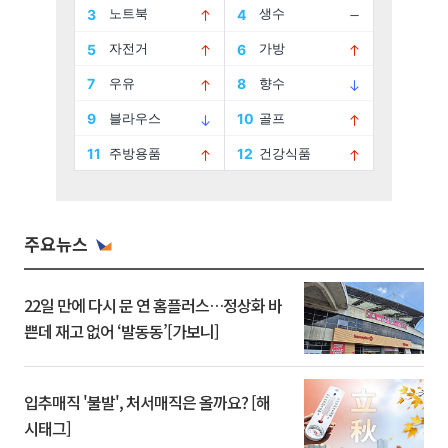
주요뉴스
22일 만에 다시 문 연 홈플러스…정상화 바
쁜데 재고 없어 ‘발동동’[가보니]
입추매직 '불발', 처서매직은 올까요? [해
시태그]