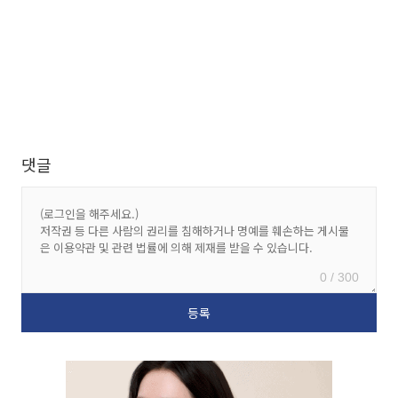
댓글
0 / 300