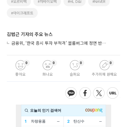
#오르비텍
#차바이오텍
#HL D&I
#NAVER
#아이크래프트
김범근 기자의 주요 뉴스
금융위, ‘한국 증시 투자 부적격’ 블룸버그에 정면 반박…“근거 불분명”
0
0
0
0
좋아요
화나요
슬퍼요
추가취재 원해요