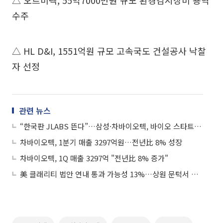
△ 오르비텍, 55억7000만원 규모 환경감시장비 용역
수주
△ HL D&I, 1551억원 규모 고속국도 건설공사 낙찰
자 선정
관련 뉴스
“한국판 JLABS 뜬다”…삼성·차바이오텍, 바이오 스타트업 직접 키운다
차바이오텍, 1분기 매출 3297억원…전년比 8% 성장
차바이오텍, 1Q 매출 3297억 "전년比 8% 증가"
美 클래리티 법안 연내 통과 가능성 13%…상원 문턱서 제동