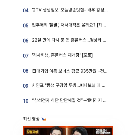
'2TV 생생정보' 오늘방송맛집- 배우 강성진 단골! 쌀국수ㆍ푸팟퐁 커리 맛집 '블○○○'
04
입추매직 '불발', 처서매직은 올까요? [해시태그]
05
22일 만에 다시 문 연 홈플러스…정상화 바쁜데 재고 없어 ‘발동동’[가보니]
06
'기사회생, 홈플러스 재개장' [포토]
07
08
日대기업 여름 보너스 평균 935만원⋯건설회사 1800만 넘어
차인표 "동생 구강암 투병…떠나보낼 때 가장 힘들었다”
09
“삼성전자 하단 단단해질 것”⋯레버리지 규제에 쏠림 완화 [찐코노미]
10
최신 영상