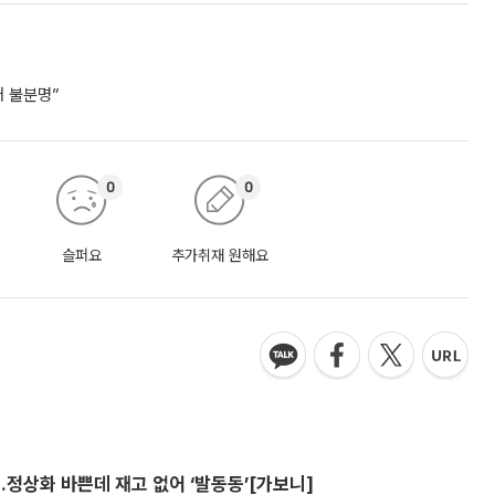
거 불분명”
0
0
슬퍼요
추가취재 원해요
…정상화 바쁜데 재고 없어 ‘발동동’[가보니]