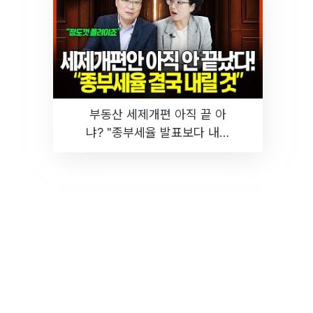
부동산 세제개편 아직 끝 아
냐? "종부세율 발표보다 내릴
것" 장기거주·양도세 전망 I 집
땅지성 I 김인만, 진미윤