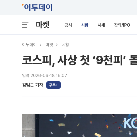
마켓
공시
시황
시세
장외/IPO
이투데이
마켓
시황
코스피, 사상 첫 ‘9천피’
입력 2026-06-18 16:07
김범근 기자
구독