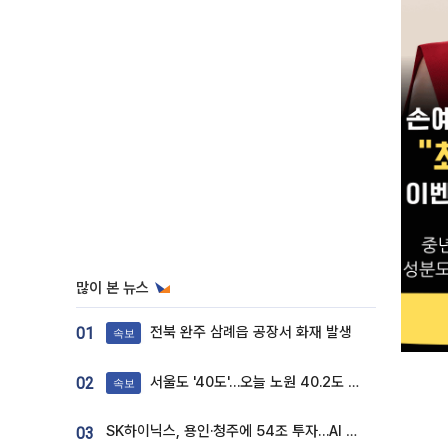
많이 본 뉴스
전북 완주 삼례읍 공장서 화재 발생
01
속보
서울도 '40도'…오늘 노원 40.2도 기록
02
속보
SK하이닉스, 용인·청주에 54조 투자…AI 메모리 생산기지 키운다
03