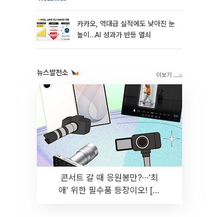
카카오, 역대급 실적에도 낮아진 눈
높이…AI 성과가 반등 열쇠
뉴스발전소
콘서트 갈 때 응원봉만?⋯'최
애' 위한 필수품 등장이오! [솔
드아웃]