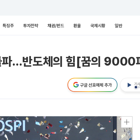
특징주
투자전략
채권/펀드
환율
국제시황
일반
 돌파…반도체의 힘[꿈의 9000
기사
구글 선호매체 추가