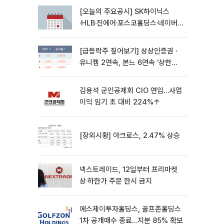
[오늘의 주요공시] SK하이닉스
·HLB·진에어·포스코홀딩스·네이버·
대우건설 등
[급등락주 짚어보기] 상상인증권ㆍ
유니켐 2연속, 본느 6연속 ‘상한
가’⋯M&A 훈풍 분 증시
김용석 군인공제회 CIO 연임…사업
이익 임기 초 대비 224%↑
[장외시황] 아크로스, 2.47% 상승
넥스트레이드, 12일부터 프리마켓
상·하한가 주문 한시 금지
에스제이투자홀딩스, 골프존홀딩스
1차 공개매수 종료…지분 85% 확보