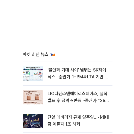
마켓 최신 뉴스
'불안과 기대 사이' 널뛰는 SK하이
닉스…증권가 "HBM4·LTA 기반 펀
터멘털 견고"
LIG디펜스앤에어로스페이스, 실적
발표 후 급락→반등⋯증권가 “28년
까지 튼튼”
단일 레버리지 규제 일주일…거래대
금 이틀째 1조 하회