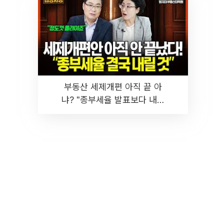
부동산 세제개편 아직 끝 아
냐? "종부세율 발표보다 내릴
것" 장기거주·양도세 전망 I 집
땅지성 I 김인만, 진미윤