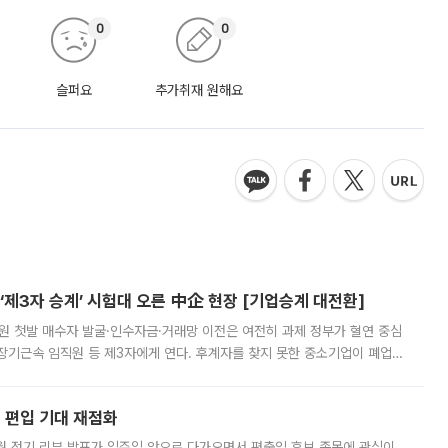
0
0
슬퍼요
추가취재 원해요
제3자 승계’ 시험대 오른 中企 현장 [기업승계 대전환]
지원 첫발 매수자 발굴·인수자금·거래망 이전은 여전히 과제 정부가 혈연 중심
장기근속 임직원 등 제3자에게 연다. 후계자를 찾지 못한 중소기업이 폐업
해 기술과 일자리를 남기도록 하겠다는 취지다. 다만 세금 감면만으로 거래를
에 편입 기대 재점화
월 정기 리뷰 발표가 일주일 앞으로 다가오면서 편출입 후보 종목에 관심이