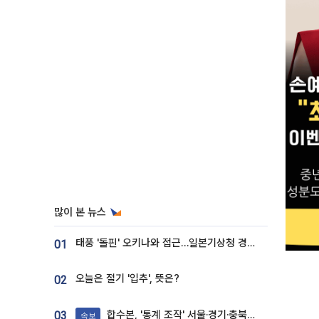
많이 본 뉴스
태풍 '돌핀' 오키나와 접근…일본기상청 경로 업데이트
01
오늘은 절기 '입추', 뜻은?
02
합수본, '통계 조작' 서울·경기·충북 선관위 등 추가 압수수색
03
속보