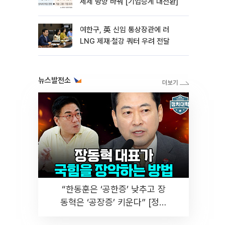
세제 방향 바꿔 [기업승계 대전환]
여한구, 英 신임 통상장관에 러
LNG 제재·철강 쿼터 우려 전달
뉴스발전소
“한동훈은 ‘공한증’ 낮추고 장
동혁은 ‘공장증’ 키운다” [정치
대학]