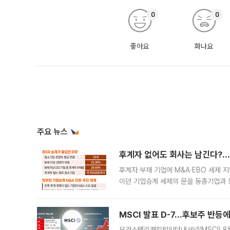
0
0
좋아요
화나요
주요 뉴스
후계자 없어도 회사는 남긴다?…‘
후계자 부재 기업에 M&A·EBO 세제 
이던 기업승계 세제의 문을 동종기업과 
대신 M&A나 임직원 인수(EBO)를 통
늘
MSCI 발표 D-7…후보주 반등
모건스탠리캐피털인터내셔널(MSCI) 8