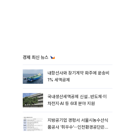
경제 최신 뉴스
내항선사와 장기계약 화주에 운송비
1% 세액공제
국내생산세액공제 신설...반도체·이
차전지·AI 등 6대 분야 지원
지방공기업 경평서 서울시농수산식
품공사 '취우수'⋯인천환경공단은