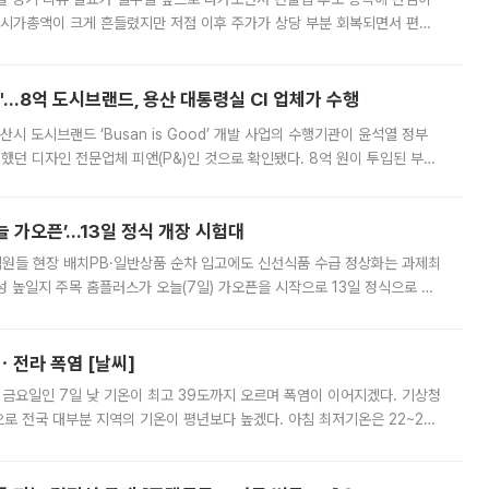
 시가총액이 크게 흔들렸지만 저점 이후 주가가 상당 부분 회복되면서 편입
다시 부각되고 있다. 7일 금융투자업계에 따르면 MSCI는 한국시간으로 오는
od'…8억 도시브랜드, 용산 대통령실 CI 업체가 수행
시 도시브랜드 ‘Busan is Good’ 개발 사업의 수행기관이 윤석열 정부
여했던 디자인 전문업체 피앤(P&)인 것으로 확인됐다. 8억 원이 투입된 부산
 부족과 디자인 정체성 논란에 휩싸였던 만큼, 사업 선정 과정과 결과물에
 가오픈’...13일 정식 개장 시험대
.직원들 현장 배치PB·일반상품 순차 입고에도 신선식품 수급 정상화는 과제최
 높일지 주목 홈플러스가 오늘(7일) 가오픈을 시작으로 13일 정식으로 재
직원들이 현장 배치되고, PB 상품과 함께 일반 상품 납품도 순차적으로 진행
ㆍ전라 폭염 [날씨]
 금요일인 7일 낮 기온이 최고 39도까지 오르며 폭염이 이어지겠다. 기상청
로 전국 대부분 지역의 기온이 평년보다 높겠다. 아침 최저기온은 22~27
 대부분 지역에 폭염특보가 발효된 가운데 최고체감온도는 35도 안팎까지 올라