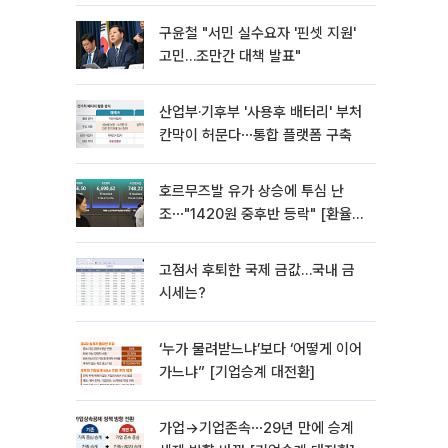
'낙제점'
구윤철 "서민 실수요자 '핀셋 지원'
고민…조만간 대책 발표"
산업부·기후부 '사용후 배터리' 부처
칸막이 허문다⋯통합 플랫폼 구축
호르무즈발 유가 상승에 투심 난
조⋯"1420원 중후반 등락" [환율전
망]
고점서 후퇴한 국제 금값…국내 금
시세는?
‘누가 물려받느냐’보다 ‘어떻게 이어
가느냐” [기업승계 대전환]
가업→기업존속⋯29년 만에 승계