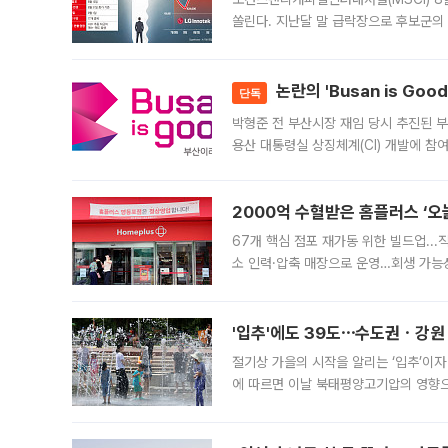
쏠린다. 지난달 말 급락장으로 후보군의
가능성과 지수 추종 자금 유입 기대가 
논란의 'Busan is Go
단독
박형준 전 부산시장 재임 당시 추진된 부산
용산 대통령실 상징체계(CI) 개발에 참
도시브랜드 사업이 공개 이후 시민 공감
2000억 수혈받은 홈플러스 ‘오늘
67개 핵심 점포 재가동 위한 빌드업..
소 인력·압축 매장으로 운영…회생 가능성
영업을 시작한다. 핵심 점포 67개에는 
'입추'에도 39도⋯수도권ㆍ강원
절기상 가을의 시작을 알리는 ‘입추’이자
에 따르면 이날 북태평양고기압의 영향으
도, 낮 최고기온은 31~39도로, 전국