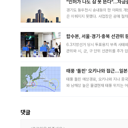
"인허가 나도 삽 못 뜬다"…자금
경기도 동두천시 송내동의 한 아파트 개
은 이뤄지지 못했다. 사업장은 공매 절차
3차 공매까지 진행됐으나 모두 유찰됐다.
후
합수본, 서울·경기·충북 선관위 등
6.3지방선거 당시 투표용지 부족 사태
관위와 시, 군, 구 단위 선관위를 추가
부(김태훈 서울중앙지검 3차장검사)는 
태풍 '돌핀' 오키나와 접근…일
태풍 돌핀 예상경로, 오키나와 지나 중
와 남해상 높은 물결현재 태풍 위치는 어
강한 세력을 유지한 채 일본 오키나와와
댓글