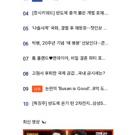
[증시키워드] 반도체 충격 뚫은 개별 호재...포스코퓨처엠·에코프로·한화솔루션 '눈길'
04
‘나솔사계’ 국화, 결별 후 재등장⋯첫인상 투표 휩쓸고 ‘인기녀’ 등극
05
빅뱅, 20주년 기념 '새 뱅봉' 선보인다⋯콘서트 앞두고 팝업 개최
06
톰 홀랜드♥젠데이아, 비밀 결혼 파티 포착⋯호텔 대관비만 9억
07
고점서 후퇴한 국제 금값…국내 금시세는?
08
논란의 'Busan is Good'…8억 도시브랜드, 용산 대통령실 CI 업체가 수행
09
단독
[특징주] 반도체 온기 탄 2차전지...삼성SDI, 장 초반 7% 넘게 껑충
10
최신 영상