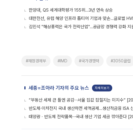
한양대, QS 세계대학평가 155위…3년 연속 상승
대한전선, 유럽 해양 인프라 톱티어 기업과 맞손…글로벌 HV
김민석 "해상풍력은 국가 전략산업"…공급망 경쟁력 강화 지
#재정경제부
#IMD
#국가경쟁력
#3050클럽
세종=조아라 기자의 주요 뉴스
자세히보기
“부동산 세제 큰 틀엔 공감⋯서울 집값 잡힐지는 미지수” [20
반도체·이차전지 국내 생산하면 세액공제…생산적금융 ISA 신설
태양광ㆍ반도체 전략품목⋯국내 생산 기업 세금 깎아준다 [20