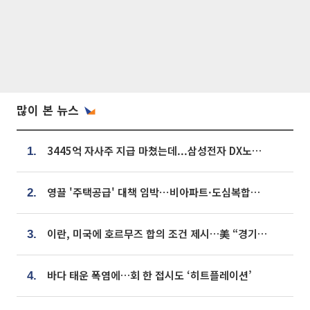
많이 본 뉴스
3445억 자사주 지급 마쳤는데...삼성전자 DX노조, 뒤늦은 '떼쓰기 집회'
1.
영끌 '주택공급' 대책 임박⋯비아파트·도심복합까지 총동원
2.
이란, 미국에 호르무즈 합의 조건 제시…美 “경기 아직 안 끝나” [종합]
3.
바다 태운 폭염에…회 한 접시도 ‘히트플레이션’
4.