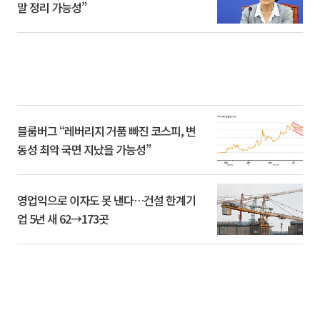
말 정리 가능성”
블룸버그 “레버리지 거품 빠진 코스피, 변
동성 최악 국면 지났을 가능성”
영업익으로 이자도 못 낸다…건설 한계기
업 5년 새 62→173곳