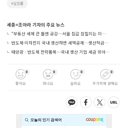
#실업률
세종=조아라 기자의 주요 뉴스
“부동산 세제 큰 틀엔 공감⋯서울 집값 잡힐지는 미지수”
반도체·이차전지 국내 생산하면 세액공제…생산적금융 ISA 신설
태양광ㆍ반도체 전략품목⋯국내 생산 기업 세금 깎아준다
0
0
0
0
좋아요
화나요
슬퍼요
추가취재 원해요