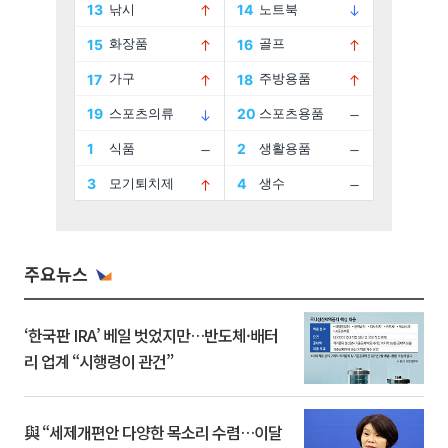
주요뉴스
‘한국판 IRA’ 베일 벗었지만…반도체·배터
리 업계 “시행령이 관건”
與 “세제개편안 다양한 목소리 수렴…이달