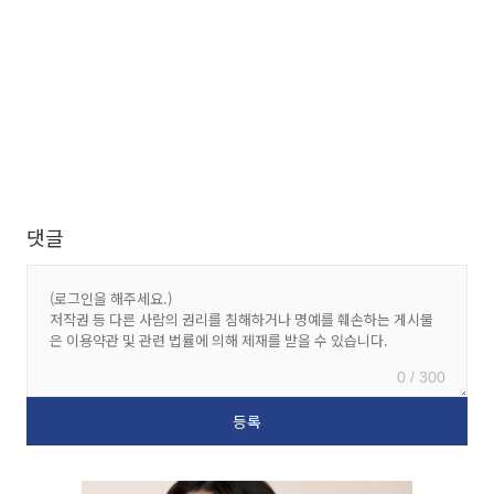
댓글
0 / 300