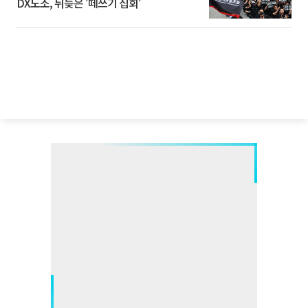
DX노조, 뒤늦은 '떼쓰기 집회'