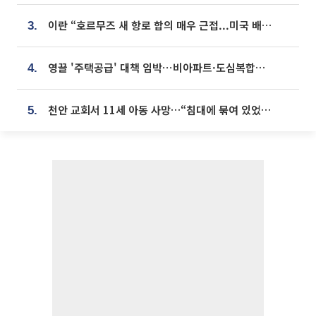
이란 “호르무즈 새 항로 합의 매우 근접...미국 배상 먼저”
3.
영끌 '주택공급' 대책 임박⋯비아파트·도심복합까지 총동원
4.
천안 교회서 11세 아동 사망…“침대에 묶여 있었다” 진술 확보
5.