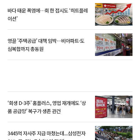
바다 태운 폭염에…회 한 접시도 ‘히트플레
이션’
영끌 '주택공급' 대책 임박⋯비아파트·도
심복합까지 총동원
‘회생 D-3주’ 홈플러스, 영업 재개에도 ‘상
품 공급망’ 복구가 생존 관건
3445억 자사주 지급 마쳤는데...삼성전자