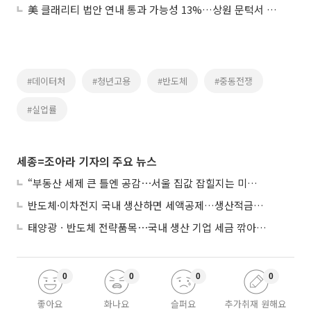
美 클래리티 법안 연내 통과 가능성 13%…상원 문턱서 제동
#데이터처
#청년고용
#반도체
#중동전쟁
#실업률
세종=조아라 기자의 주요 뉴스
“부동산 세제 큰 틀엔 공감⋯서울 집값 잡힐지는 미지수”
반도체·이차전지 국내 생산하면 세액공제…생산적금융 ISA 신설
태양광ㆍ반도체 전략품목⋯국내 생산 기업 세금 깎아준다
0
0
0
0
좋아요
화나요
슬퍼요
추가취재 원해요