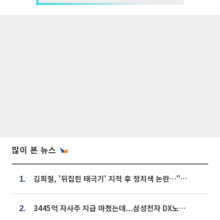
많이 본 뉴스
김희철, '뒤집힌 태극기' 지적 후 정치색 논란…"좌우 떠나 우리나라 국기"
1.
3445억 자사주 지급 마쳤는데...삼성전자 DX노조, 뒤늦은 '떼쓰기 집회'
2.