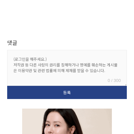
댓글
0 / 300