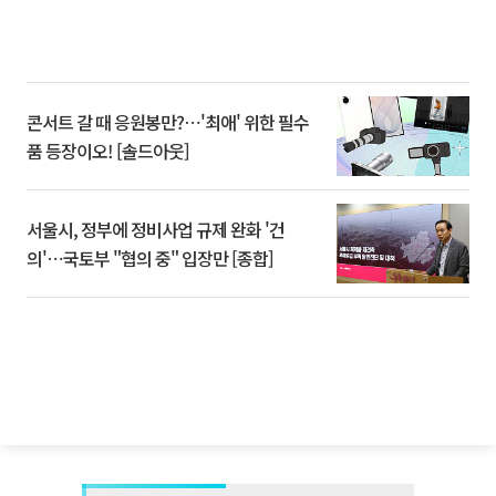
콘서트 갈 때 응원봉만?⋯'최애' 위한 필수
품 등장이오! [솔드아웃]
서울시, 정부에 정비사업 규제 완화 '건
의'⋯국토부 "협의 중" 입장만 [종합]