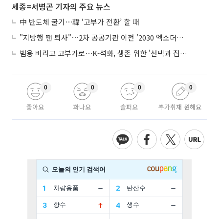
세종=서병곤 기자의 주요 뉴스
中 반도체 굴기⋯韓 ‘고부가 전환’ 할 때
"지방행 땐 퇴사"⋯2차 공공기관 이전 '2030 엑소더스' 뇌관
범용 버리고 고부가로⋯K-석화, 생존 위한 '선택과 집중'
0
0
0
0
좋아요
화나요
슬퍼요
추가취재 원해요