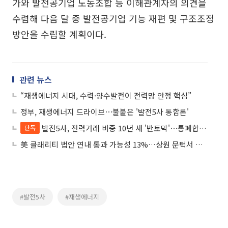
가와 발전공기업 노동조합 등 이해관계자의 의견을
수렴해 다음 달 중 발전공기업 기능 재편 및 구조조정
방안을 수립할 계획이다.
관련 뉴스
“재생에너지 시대, 수력·양수발전이 전력망 안정 핵심”
정부, 재생에너지 드라이브⋯불붙은 '발전5사 통합론'
발전5사, 전력거래 비중 10년 새 '반토막'⋯통폐합 명분 키우나
단독
美 클래리티 법안 연내 통과 가능성 13%…상원 문턱서 제동
#발전5사
#재생에너지