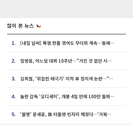
많이 본 뉴스
[내일 날씨] 폭염 한풀 꺾여도 무더위 계속⋯동해안 이틀 연속 비
1.
임영웅, 어느덧 데뷔 10주년⋯"가진 것 없던 시절, 내 앞엔 20명의 팬뿐"
2.
김희철, '뒤집힌 태극기' 지적 후 정치색 논란…"좌우 떠나 우리나라 국기"
3.
놀란 감독 '오디세이', 개봉 4일 만에 100만 돌파⋯'왕사남' 보다 빠르다
4.
'불명' 문세윤, 故 터틀맨 빈자리 채웠다…'거북이' 눈물의 최종 우승
5.