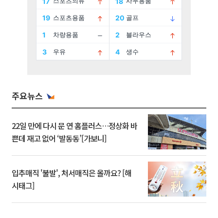
주요뉴스
22일 만에 다시 문 연 홈플러스…정상화 바
쁜데 재고 없어 ‘발동동’[가보니]
입추매직 '불발', 처서매직은 올까요? [해
시태그]