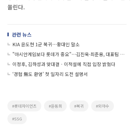
쏠린다.
관련 뉴스
KIA 윤도현 1군 복귀⋯황대인 말소
"아시안게임보다 롯데가 중요"⋯김진욱·최준용, 대표팀 발탁 소감 밝혀
이정후, 김하성과 맞대결ㆍ이적설에 직접 입장 밝혔다
‘경험 無도 환영’ 첫 일자리 도전 설명서
#롯데자이언츠
#윤동희
#복귀
#외야수
#SSG