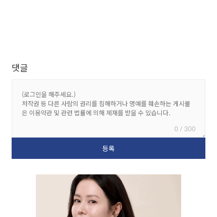
댓글
0 / 300