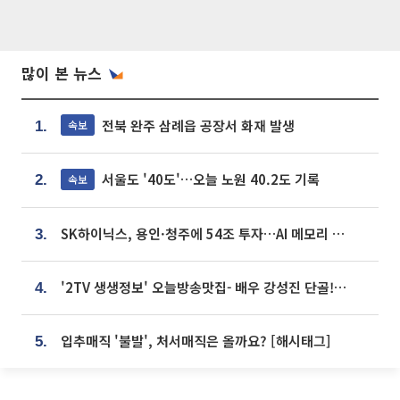
많이 본 뉴스
전북 완주 삼례읍 공장서 화재 발생
속보
1.
서울도 '40도'…오늘 노원 40.2도 기록
속보
2.
SK하이닉스, 용인·청주에 54조 투자…AI 메모리 생산기지 키운다
3.
'2TV 생생정보' 오늘방송맛집- 배우 강성진 단골! 쌀국수ㆍ푸팟퐁 커리 맛집 '블○○○'
4.
입추매직 '불발', 처서매직은 올까요? [해시태그]
5.