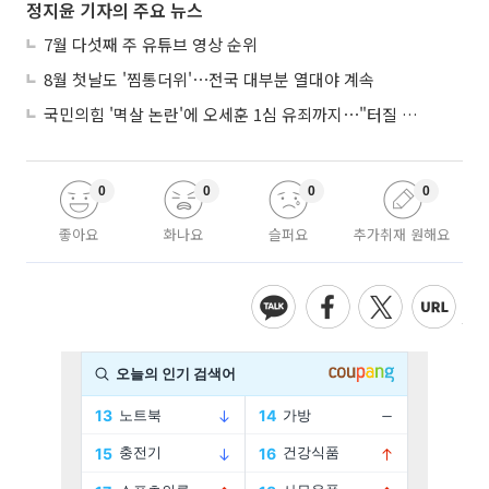
정지윤 기자의 주요 뉴스
7월 다섯째 주 유튜브 영상 순위
8월 첫날도 '찜통더위'⋯전국 대부분 열대야 계속
국민의힘 '멱살 논란'에 오세훈 1심 유죄까지⋯"터질 게 터졌다"
0
0
0
0
좋아요
화나요
슬퍼요
추가취재 원해요