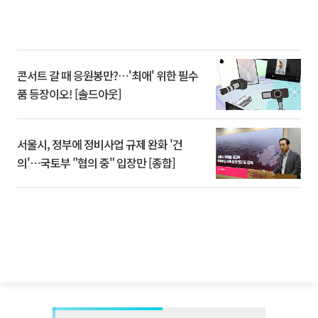
콘서트 갈 때 응원봉만?⋯'최애' 위한 필수
품 등장이오! [솔드아웃]
서울시, 정부에 정비사업 규제 완화 '건
의'⋯국토부 "협의 중" 입장만 [종합]