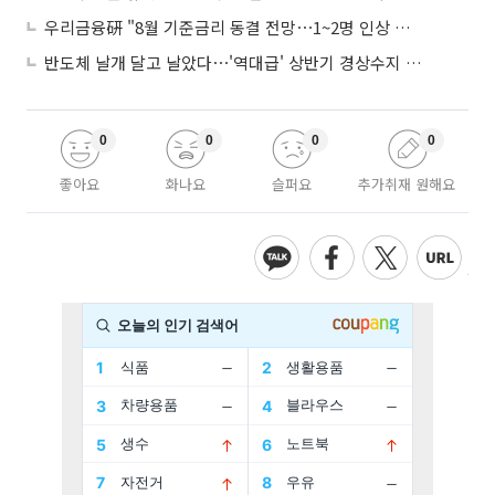
우리금융硏 "8월 기준금리 동결 전망⋯1~2명 인상 소수의견 낼 것"
반도체 날개 달고 날았다⋯'역대급' 상반기 경상수지 흑자 2000억달러 육박
0
0
0
0
좋아요
화나요
슬퍼요
추가취재 원해요