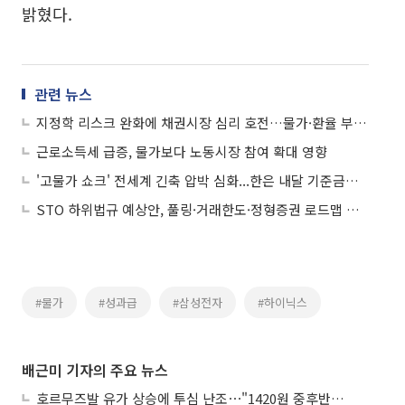
밝혔다.
관련 뉴스
지정학 리스크 완화에 채권시장 심리 호전…물가·환율 부담은 지속
근로소득세 급증, 물가보다 노동시장 참여 확대 영향
'고물가 쇼크' 전세계 긴축 압박 심화...한은 내달 기준금리 인상 가능성
STO 하위법규 예상안, 풀링·거래한도·정형증권 로드맵 제시
#물가
#성과급
#삼성전자
#하이닉스
배근미 기자의 주요 뉴스
호르무즈발 유가 상승에 투심 난조⋯"1420원 중후반 등락"