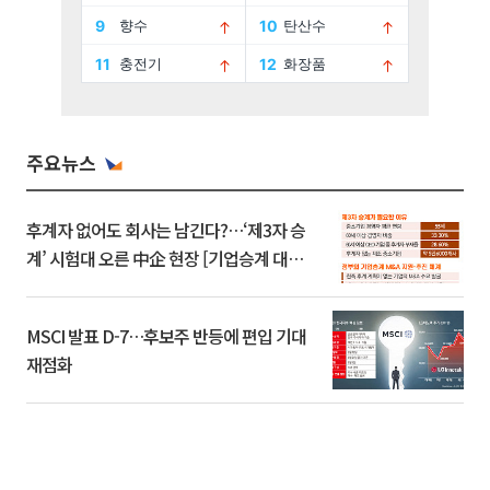
주요뉴스
후계자 없어도 회사는 남긴다?…‘제3자 승
계’ 시험대 오른 中企 현장 [기업승계 대전
환]
MSCI 발표 D-7…후보주 반등에 편입 기대
재점화