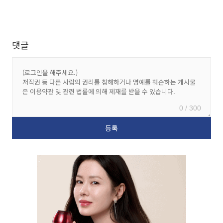
댓글
0 / 300