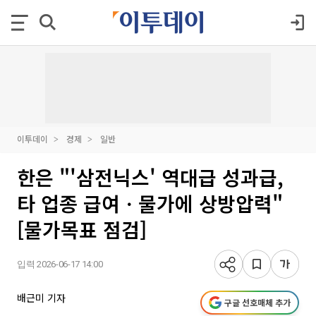
이투데이
경제
일반
한은 "'삼전닉스' 역대급 성과급,
타 업종 급여ㆍ물가에 상방압력"
[물가목표 점검]
입력 2026-06-17 14:00
배근미 기자
구글 선호매체 추가