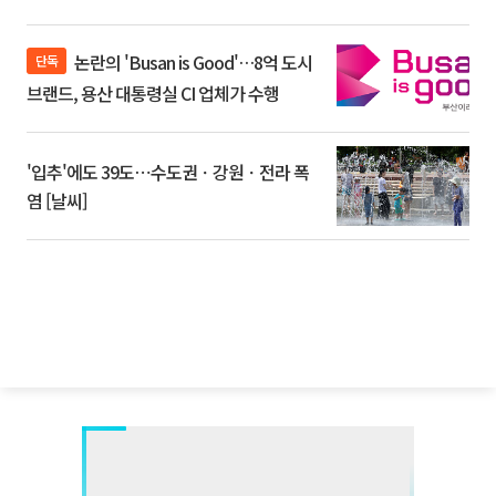
논란의 'Busan is Good'…8억 도시
단독
브랜드, 용산 대통령실 CI 업체가 수행
'입추'에도 39도⋯수도권ㆍ강원ㆍ전라 폭
염 [날씨]