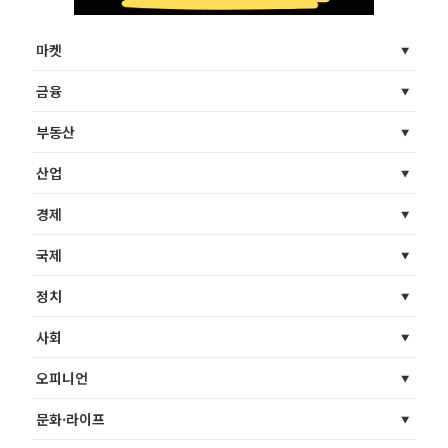
마켓
금융
부동산
산업
경제
국제
정치
사회
오피니언
문화·라이프