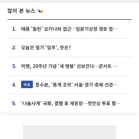
많이 본 뉴스
태풍 '돌핀' 오키나와 접근…일본기상청 경로 업데이트
1.
오늘은 절기 '입추', 뜻은?
2.
빅뱅, 20주년 기념 '새 뱅봉' 선보인다⋯콘서트 앞두고 팝업 개최
3.
합수본, '통계 조작' 서울·경기·충북 선관위 등 추가 압수수색
속보
4.
‘나솔사계’ 국화, 결별 후 재등장⋯첫인상 투표 휩쓸고 ‘인기녀’ 등극
5.