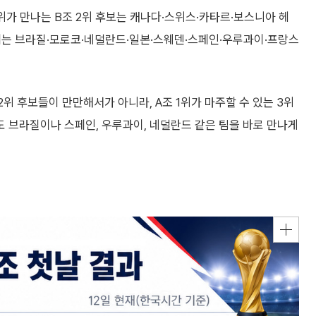
위가 만나는 B조 2위 후보는 캐나다·스위스·카타르·보스니아 헤
군에는 브라질·모로코·네덜란드·일본·스웨덴·스페인·우루과이·프랑스
 2위 후보들이 만만해서가 아니라, A조 1위가 마주할 수 있는 3위
도 브라질이나 스페인, 우루과이, 네덜란드 같은 팀을 바로 만나게