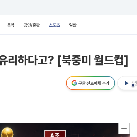
음악
공연/출판
스포츠
일반
 유리하다고? [북중미 월드컵]
기사
구글 선호매체 추가