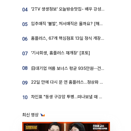
'2TV 생생정보' 오늘방송맛집- 배우 강성진 단골! 쌀국수ㆍ푸팟퐁 커리 맛집 '블○○○'
04
입추매직 '불발', 처서매직은 올까요? [해시태그]
05
홈플러스, 67개 핵심점포 13일 정식 개장…영업 재개 속도
06
'기사회생, 홈플러스 재개장' [포토]
07
08
日대기업 여름 보너스 평균 935만원⋯건설회사 1800만 넘어
22일 만에 다시 문 연 홈플러스…정상화 바쁜데 재고 없어 ‘발동동’[가보니]
09
차인표 "동생 구강암 투병…떠나보낼 때 가장 힘들었다”
10
최신 영상