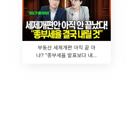
부동산 세제개편 아직 끝 아
냐? "종부세율 발표보다 내릴
것" 장기거주·양도세 전망 I 집
땅지성 I 김인만, 진미윤