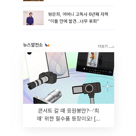
방은희, 어머니 고독사 6년째 자책
“이틀 만에 발견…너무 후회”
뉴스발전소
콘서트 갈 때 응원봉만?⋯'최
애' 위한 필수품 등장이오! [솔
드아웃]