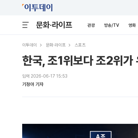
문화·라이프
관광
방송/TV
영화
이투데이
문화·라이프
스포츠
한국, 조1위보다 조2위가
입력 2026-06-17 15:53
기정아 기자