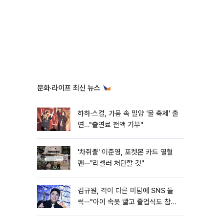
문화·라이프 최신 뉴스
하하·스컬, 가뭄 속 밀양 '물 축제' 출
연…"출연료 전액 기부"
'차쥐뿔' 이준영, 포켓몬 카드 열혈
팬⋯"리셀러 처단할 것"
김규원, 격이 다른 미담에 SNS 들
썩⋯"아이 속옷 빨고 졸업식도 참
석"