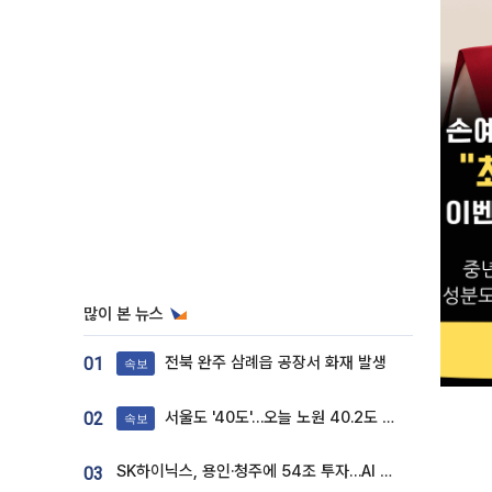
많이 본 뉴스
전북 완주 삼례읍 공장서 화재 발생
01
속보
서울도 '40도'…오늘 노원 40.2도 기록
02
속보
SK하이닉스, 용인·청주에 54조 투자…AI 메모리 생산기지 키운다
03