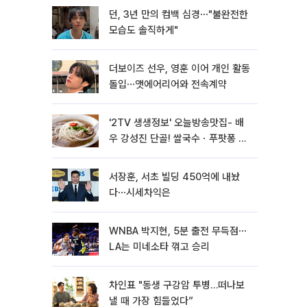
던, 3년 만의 컴백 심경⋯"불완전한
모습도 솔직하게"
더보이즈 선우, 영훈 이어 개인 활동
돌입⋯앳에어리어와 전속계약
'2TV 생생정보' 오늘방송맛집- 배
우 강성진 단골! 쌀국수ㆍ푸팟퐁 커
리 맛집 '블○○○'
서장훈, 서초 빌딩 450억에 내놨
다⋯시세차익은
WNBA 박지현, 5분 출전 무득점⋯
LA는 미네소타 꺾고 승리
차인표 "동생 구강암 투병…떠나보
낼 때 가장 힘들었다”