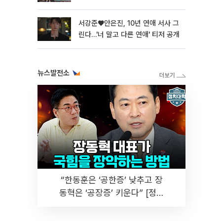
서강준♥안은진, 10년 연애 서사 그
린다…'너 말고 다른 연애' 티저 공개
뉴스발전소
“한동훈은 ‘공한증’ 낮추고 장
동혁은 ‘공장증’ 키운다” [정치
대학]