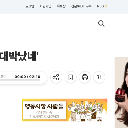
로그인
회원가입
속보창
신문/PDF 구독
RSS
'대박났네'
00:00 / 02:10
 듣기