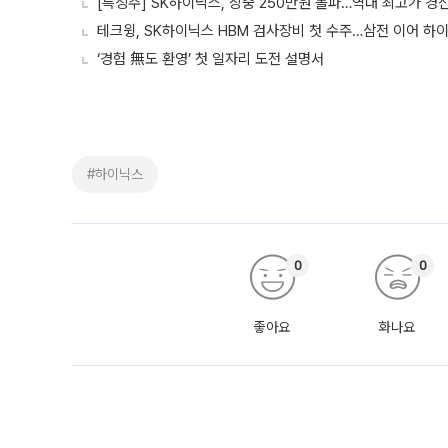
[특징주] SK하이닉스, 장중 250만원 돌파…역대 최고가 경
테크윙, SK하이닉스 HBM 검사장비 첫 수주…삼전 이어 하
‘경험 無도 환영’ 첫 일자리 도전 설명서
#하이닉스
0
0
좋아요
화나요