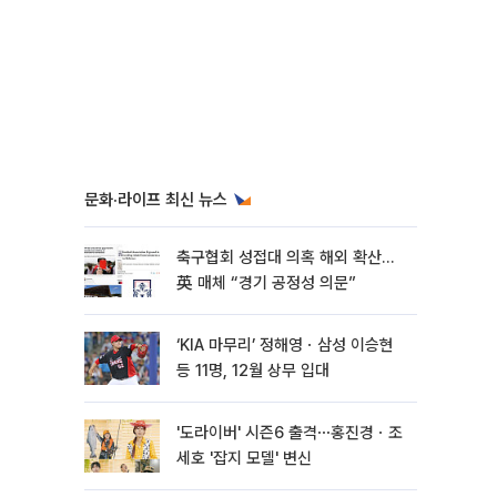
문화·라이프 최신 뉴스
축구협회 성접대 의혹 해외 확산…
英 매체 “경기 공정성 의문”
‘KIA 마무리’ 정해영ㆍ삼성 이승현
등 11명, 12월 상무 입대
'도라이버' 시즌6 출격⋯홍진경ㆍ조
세호 '잡지 모델' 변신