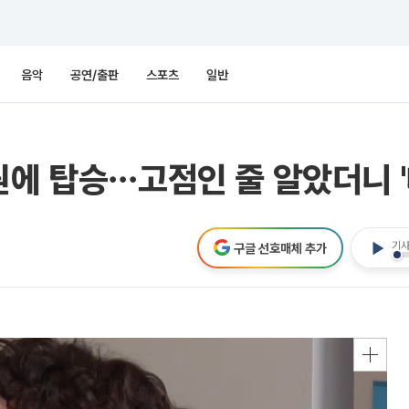
음악
공연/출판
스포츠
일반
원에 탑승⋯고점인 줄 알았더니 
기사
구글 선호매체 추가