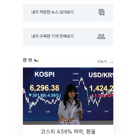
내가 저장한 뉴스 모아보기
내가 구독한 기자 전체보기
한 컷
코스피 4.58% 하락, 환율