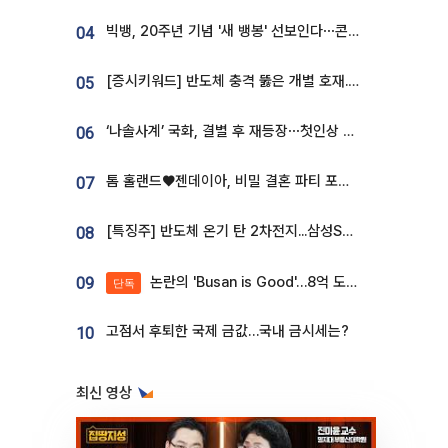
빅뱅, 20주년 기념 '새 뱅봉' 선보인다⋯콘서트 앞두고 팝업 개최
04
[증시키워드] 반도체 충격 뚫은 개별 호재...포스코퓨처엠·에코프로·한화솔루션 '눈길'
05
‘나솔사계’ 국화, 결별 후 재등장⋯첫인상 투표 휩쓸고 ‘인기녀’ 등극
06
톰 홀랜드♥젠데이아, 비밀 결혼 파티 포착⋯호텔 대관비만 9억
07
[특징주] 반도체 온기 탄 2차전지...삼성SDI, 장 초반 7% 넘게 껑충
08
논란의 'Busan is Good'…8억 도시브랜드, 용산 대통령실 CI 업체가 수행
09
단독
고점서 후퇴한 국제 금값…국내 금시세는?
10
최신 영상