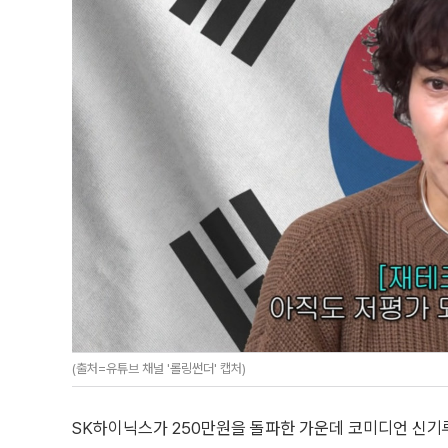
(출처=유튜브 채널 '롤링썬더' 캡처)
SK하이닉스가 250만원을 돌파한 가운데 코미디언 신기