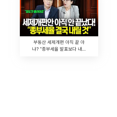
부동산 세제개편 아직 끝 아
냐? "종부세율 발표보다 내릴
것" 장기거주·양도세 전망 I 집
땅지성 I 김인만, 진미윤