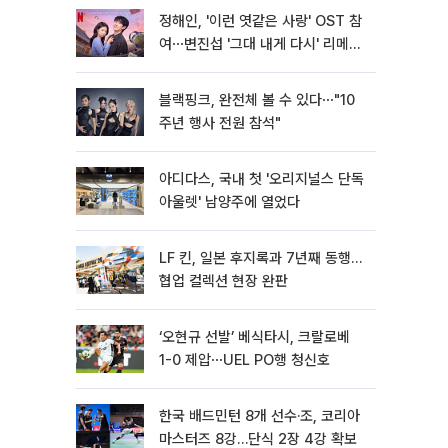
정해인, '이런 엿같은 사랑' OST 참
여⋯변진섭 '그대 내게 다시' 리메이
크
블랙핑크, 완전체 볼 수 있다⋯"10
주년 행사 전원 참석"
아디다스, 국내 첫 '오리지널스 단독
아울렛' 남양주에 열었다
LF 킨, 일본 후지록과 7년째 동행…
협업 컬렉션 현장 완판
‘오현규 선발’ 베식타시, 크랄로베
1-0 제압⋯UEL PO행 청신호
한국 배드민턴 8개 선수·조, 코리아
마스터즈 8강…단식 2장 4강 확보