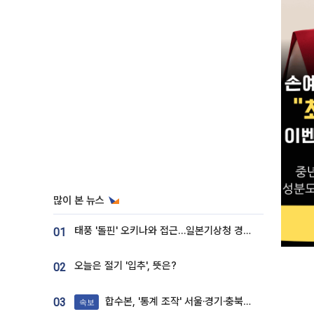
많이 본 뉴스
태풍 '돌핀' 오키나와 접근…일본기상청 경로 업데이트
01
오늘은 절기 '입추', 뜻은?
02
합수본, '통계 조작' 서울·경기·충북 선관위 등 추가 압수수색
03
속보