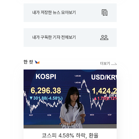
내가 저장한 뉴스 모아보기
내가 구독한 기자 전체보기
한 컷
코스피 4.58% 하락, 환율