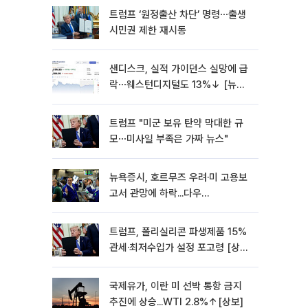
트럼프 ‘원정출산 차단’ 명령⋯출생
시민권 제한 재시동
샌디스크, 실적 가이던스 실망에 급
락⋯웨스턴디지털도 13%↓ [뉴욕
증시 무버]
트럼프 "미군 보유 탄약 막대한 규
모⋯미사일 부족은 가짜 뉴스"
뉴욕증시, 호르무즈 우려·미 고용보
고서 관망에 하락...다우
0.85%↓[종합]
트럼프, 폴리실리콘 파생제품 15%
관세·최저수입가 설정 포고령 [상
보]
국제유가, 이란 미 선박 통항 금지
추진에 상승...WTI 2.8%↑[상보]