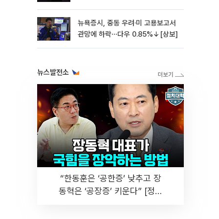
뉴욕증시, 중동 우려·미 고용보고서
관망에 하락⋯다우 0.85%↓[상보]
뉴스발전소
“한동훈은 ‘공한증’ 낮추고 장
동혁은 ‘공장증’ 키운다” [정치
대학]