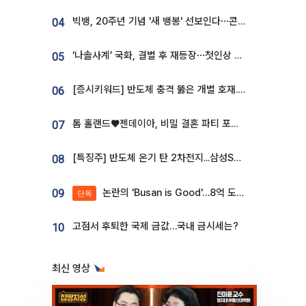
빅뱅, 20주년 기념 '새 뱅봉' 선보인다⋯콘서트 앞두고 팝업 개최
04
‘나솔사계’ 국화, 결별 후 재등장⋯첫인상 투표 휩쓸고 ‘인기녀’ 등극
05
[증시키워드] 반도체 충격 뚫은 개별 호재...포스코퓨처엠·에코프로·한화솔루션 '눈길'
06
톰 홀랜드♥젠데이아, 비밀 결혼 파티 포착⋯호텔 대관비만 9억
07
[특징주] 반도체 온기 탄 2차전지...삼성SDI, 장 초반 7% 넘게 껑충
08
논란의 'Busan is Good'…8억 도시브랜드, 용산 대통령실 CI 업체가 수행
09
단독
고점서 후퇴한 국제 금값…국내 금시세는?
10
최신 영상