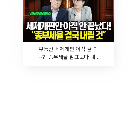
부동산 세제개편 아직 끝 아
냐? "종부세율 발표보다 내릴
것" 장기거주·양도세 전망 I 집
땅지성 I 김인만, 진미윤