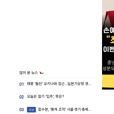
많이 본 뉴스
태풍 '돌핀' 오키나와 접근…일본기상청 경로 업데이트
01
오늘은 절기 '입추', 뜻은?
02
합수본, '통계 조작' 서울·경기·충북 선관위 등 추가 압수수색
03
속보