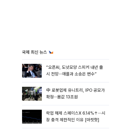
국제 최신 뉴스
“오픈AI, 도넛모양 스피커 내년 출
시 전망⋯애플과 소송은 변수”
中 로봇업체 유니트리, IPO 공모가
확정⋯몸값 13조원
락업 해제 스페이스X 6.14%↑⋯시
장 충격 제한적인 이유 [마켓핫]