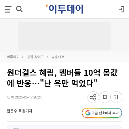
이투데이
문화·라이프
방송/TV
원더걸스 혜림, 멤버들 10억 몸값
에 반응⋯"난 욕만 먹었다"
입력 2026-06-17 20:25
한은수 객원기자
구글 선호매체 추가