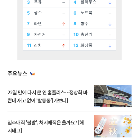
주요뉴스
22일 만에 다시 문 연 홈플러스…정상화 바
쁜데 재고 없어 ‘발동동’[가보니]
입추매직 '불발', 처서매직은 올까요? [해
시태그]