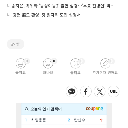
송지은, 박위와 '동상이몽2' 출연 심경⋯'무료 간병인' 악플 직접 언급
‘경험 無도 환영’ 첫 일자리 도전 설명서
#악플
0
0
0
0
좋아요
화나요
슬퍼요
추가취재 원해요