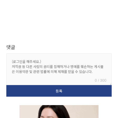
댓글
0 / 300