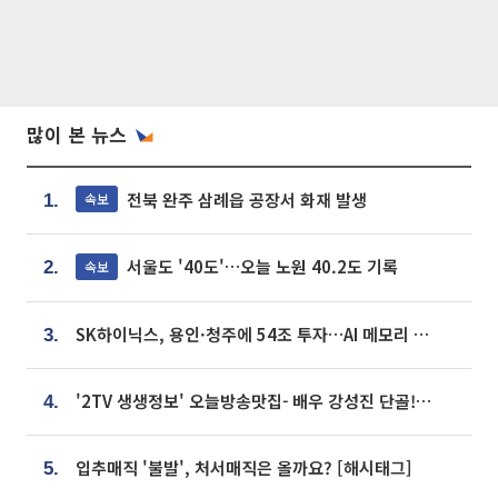
많이 본 뉴스
전북 완주 삼례읍 공장서 화재 발생
속보
1.
서울도 '40도'…오늘 노원 40.2도 기록
속보
2.
SK하이닉스, 용인·청주에 54조 투자…AI 메모리 생산기지 키운다
3.
'2TV 생생정보' 오늘방송맛집- 배우 강성진 단골! 쌀국수ㆍ푸팟퐁 커리 맛집 '블○○○'
4.
입추매직 '불발', 처서매직은 올까요? [해시태그]
5.