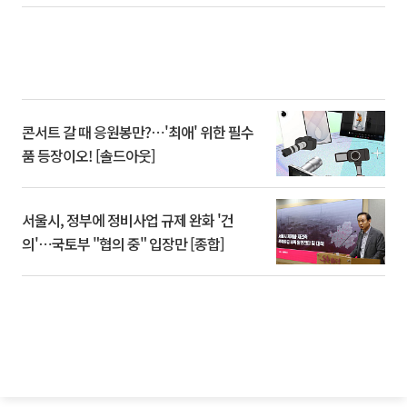
콘서트 갈 때 응원봉만?⋯'최애' 위한 필수
품 등장이오! [솔드아웃]
서울시, 정부에 정비사업 규제 완화 '건
의'⋯국토부 "협의 중" 입장만 [종합]