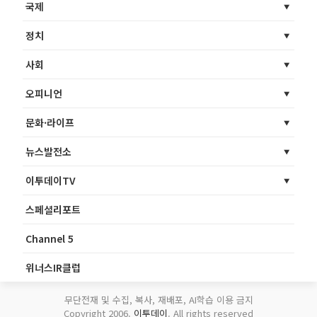
국제
정치
사회
오피니언
문화·라이프
뉴스발전소
이투데이TV
스페셜리포트
Channel 5
위너스IR클럽
무단전재 및 수집, 복사, 재배포, AI학습 이용 금지
Copyright 2006.
이투데이
. All rights reserved