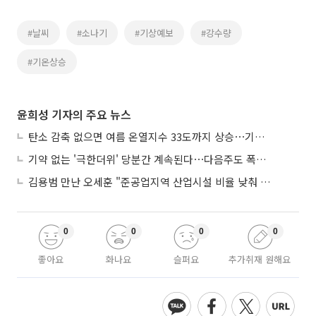
#날씨
#소나기
#기상예보
#강수량
#기온상승
윤희성 기자의 주요 뉴스
탄소 감축 없으면 여름 온열지수 33도까지 상승⋯기상청, 2100년 미래전망
기약 없는 '극한더위' 당분간 계속된다⋯다음주도 폭염·열대야 지속
김용범 만난 오세훈 "준공업지역 산업시설 비율 낮춰 공급 늘려야"
0
0
0
0
좋아요
화나요
슬퍼요
추가취재 원해요