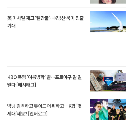
美 미사일 재고 ‘빨간불’…K방산 북미 진출
기대
KBO 폭염 '여름방학' 끝…프로야구 갈 길
멀다 [해시태그]
빅뱅 컴백하고 튜이드 데뷔하고⋯K팝 '몇
세대'세요? [엔터로그]