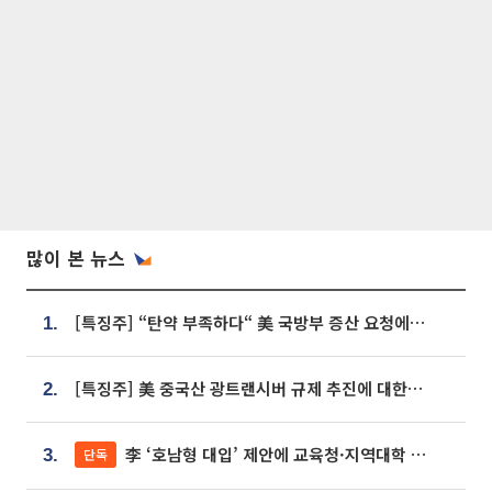
많이 본 뉴스
[특징주] “탄약 부족하다“ 美 국방부 증산 요청에⋯국내 방산주 급등세
1.
[특징주] 美 중국산 광트랜시버 규제 추진에 대한광통신 등 광통신株 강세
2.
李 ‘호남형 대입’ 제안에 교육청·지역대학 서·논술형 입시 연계 '착수'
단독
3.