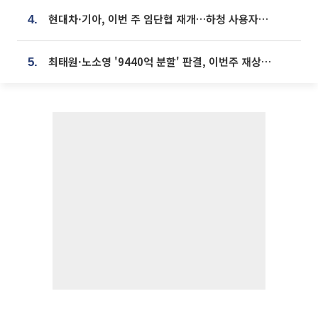
현대차·기아, 이번 주 임단협 재개…하청 사용자성 재심도 ‘변수’
4.
최태원·노소영 '9440억 분할' 판결, 이번주 재상고 여부 주목
5.