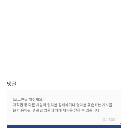
댓글
0 / 300