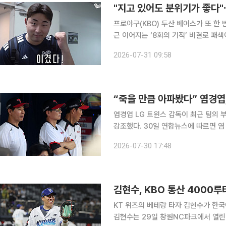
"지고 있어도 분위기가 좋다"⋯
프로야구(KBO) 두산 베어스가 또 한
근 이어지는 ‘8회의 기적’ 비결로 패
지는 집중력을 꼽았다. 두산은 30일 인천 SSG랜더스필드에서 열린 2026 신한 SOL KBO리그
2026-07-31 09:58
SSG 랜더스와의 원정 경기에서 5-3으
“죽을 만큼 아파봤다” 염경엽
염경엽 LG 트윈스 감독이 최근 팀의
강조했다. 30일 연합뉴스에 따르면 염 감독은 이날 서울 잠실구장에서 열리는 키움 히어로즈전을
앞두고 취재진과 만나 “감독인 내가 
2026-07-30 17:48
김현수, KBO 통산 4000
KT 위즈의 베테랑 타자 김현수가 한국
김현수는 29일 창원NC파크에서 열린