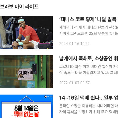
브라보 마이 라이프
‘테니스 코트 황제’ 나달 발
새해부터 전 세계 테니스 팬들의 관심은
자이자 그랜드슬램 22회 우승에 빛나는
는 첫 대회였기 때문이다. 나달은 지난 호
2024-01-16 10:22
리근, iliopsoas muscle) 2급 파
날개에서 족쇄로, 소상공인 
코로나19 확산 이후 비대면 일상이 자리 잡으면서 네이버, 카카오, 쿠팡 등 대형 온라인 플랫폼의 성
장 속도는 더욱 가팔라지고 있다. 그
다. 수수료와 AI 알고리즘 문제로 입점 업체와의
2022-01-07 09:57
의민족 등 온라인 플랫폼은 판매자와 
14~16일 택배 쉰다…일부 
온라인 쇼핑을 이용하는 시니어라면 매년
자의 휴식을 보장하기 위해 주요 택배