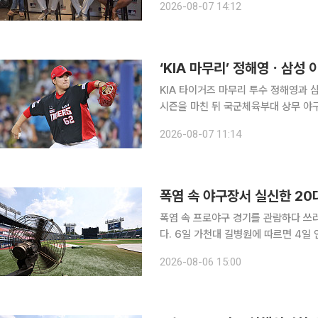
2026-08-07 14:12
“KBO리그에는 기본적으로 구속과 신
‘KIA 마무리’ 정해영ㆍ삼성 이
KIA 타이거즈 마무리 투수 정해영과 
시즌을 마친 뒤 국군체육부대 상무 야구단에 입대한다. 7일 연합뉴
날 상무 야구단 최종 합격자를 확정하고 해당 
2026-08-07 11:14
을 비롯해 우완 투수 한재승과 내야수 
폭염 속 야구장서 실신한 20
폭염 속 프로야구 경기를 관람하다 쓰
다. 6일 가천대 길병원에 따르면 4일 인천 SSG랜더스필드에서 열린 SSG 랜더스와 LG 트윈스의
2026 KBO리그 경기 도중 쓰러진 
2026-08-06 15:00
견되지 않아 이날 퇴원