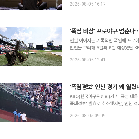
2026-08-05 16:17
고 가는 엄마 덕에 무사히(?) 살아서 
'폭염 비상' 프로야구 멈춘다⋯
연일 이어지는 기록적인 폭염에 프로야
안전을 고려해 5일과 6일 예정됐던 K
행위원회를 열어 폭염 대응 방안을 전면 재검토하기로 했다. 이
2026-08-05 13:41
던 KBO리그 5경기인 잠실 NC 다이
'폭염경보' 인천 경기 왜 열
KBO(한국야구위원회)가 새 폭염 대응
중대경보’ 발효로 취소됐지만, 인천 경
기에서는 관중 25명이 온열질환 의심 증
2026-08-05 09:09
SSG 랜더스 구단에 따르면 전날 인