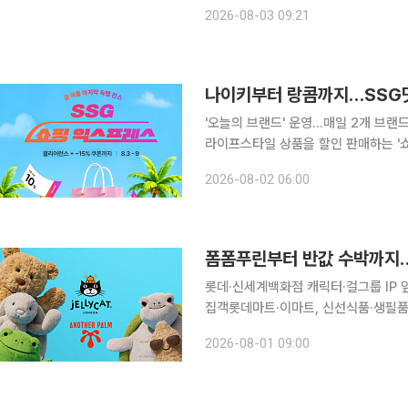
포함됐다. 2분기 영업이익 흑자 전환
2026-08-03 09:21
가파른 성장세를 보이면서 하반기 실적
나이키부터 랑콤까지…SSG닷
'오늘의 브랜드' 운영…매일 2개 브랜드 최대 15% 추가 할인
라이프스타일 상품을 할인 판매하는 '쇼핑 익
부터 9일까지 일주일간 열린다. 럭키슈
2026-08-02 06:00
헤지스·스톤헨지 등 잡화는 최대 60%
폼폼푸린부터 반값 수박까지…
롯데·신세계백화점 캐릭터·걸그룹 IP
집객롯데마트·이마트, 신선식품·생필품 ‘반값 경쟁’ 맞불 유통가가
팝업, 할인 행사를 앞세워 치열한 경쟁
2026-08-01 09:00
활용한 팬덤 마케팅에 집중하고 대형