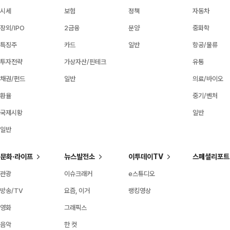
시세
보험
정책
자동차
장외/IPO
2금융
분양
중화학
특징주
카드
일반
항공/물류
투자전략
가상자산/핀테크
유통
채권/펀드
일반
의료/바이오
환율
중기/벤처
국제시황
일반
일반
문화·라이프
뉴스발전소
이투데이TV
스페셜리포트
관광
이슈크래커
e스튜디오
방송/TV
요즘, 이거
랭킹영상
영화
그래픽스
음악
한 컷