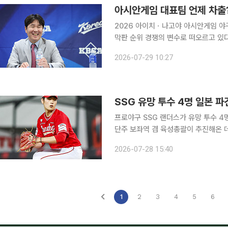
아시안게임 대표팀 언제 차출?
2026 아이치ㆍ나고야 아시안게임 야
막판 순위 경쟁의 변수로 떠오르고 있다. 29일 야구계에 따르면 류지현 감독이 이끄는 야구
은 9월 13∼14일께 소집된다. 선수
2026-07-29 10:27
화한다. 한국은 9월 21일 오후 6
SSG 유망 투수 4명 일본 파
프로야구 SSG 랜더스가 유망 투수 4
단주 보좌역 겸 육성총괄이 추진해온 데이
28일 최용준, 이준기, 김도현, 변건우
2026-07-28 15:40
스 애슬레틱 랩’에 파견한다고 밝혔다.
1
2
3
4
5
6