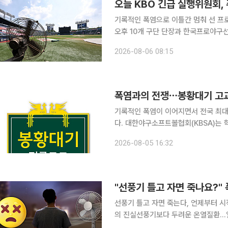
오늘 KBO 긴급 실행위원회,
기록적인 폭염으로 이틀간 멈춰 선 프로
오후 10개 구단 단장과 한국프로야구
책을 다시 논의한다. KBO는 5일 “최근 전국적으로 폭염이 지속되면서 관람객과 선수단의 안전 위
2026-08-06 08:15
험 상황이 발생했다”며 5∼6일 예정
폭염과의 전쟁⋯봉황대기 고교
기록적인 폭염이 이어지면서 전국 최대
다. 대한야구소프트볼협회(KBSA)는 학생 선수들의 안전을 위해 제54회 봉황대기 전국고교야구대
회 기간인 7일부터 9일까지 한낮 경기
2026-08-05 16:32
KBSA는 해당 기간 오전 11시 30분
"선풍기 틀고 자면 죽나요?"
선풍기 틀고 자면 죽는다, 언제부터 
의 진실선풍기보다 두려운 온열질환…열사병 의심 증상과 대처
마의 엄마, 그 엄마에게서 들어왔던 여