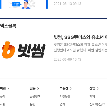
16일까지 배송을 하지 않는다. 다만 
2021-08-13 09:43
주요 4개 택배사인 CJ대한통운, 롯
넥스블록
빗썸, SSG랜더스와 유소년 야
빗썸은 SSG랜더스와 함께 유소년 야구
진행한다고 9일 밝혔다. 이번 챌린지
SSG랜더스 구단주 보좌역)의 노력과 열정을 기념해 기획
2025-06-09 10:43
빗썸 회원 가입이 필요하다. 23일까지
마켓
금융
부동산
산업
공시
금융정책
시장동향
재계
시황
은행
업계
전자/통신/IT