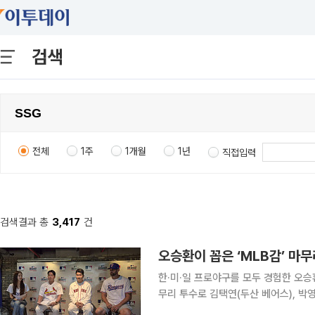
검색
전체
1주
1개월
1년
직접입력
검색결과 총
3,417
건
오승환이 꼽은 ‘MLB감’ 
한·미·일 프로야구를 모두 경험한 오승
무리 투수로 김택연(두산 베어스), 박영현(kt 
서울 용산구 코레아노스 키친 녹사평점