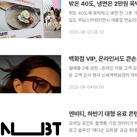
밖은 40도, 냉면은 2만원 육
밖은 40도에 육박하고 냉면 한 그릇 
일도 부담스러워지면서 여름철 면요리의 무대가
제품도 달라졌다. 단순히 면과 육수를
2026-08-05 06:53
름을 담은 ‘집에서 먹는 전문점 냉면’
백화점 VIP, 온라인서도 
월매출 2배 성장…온라인 이용 고객 오
등 고객 감사 행사 신세계백화점의 자체 온라인 쇼핑 플랫폼 '비욘드신세계'에서 오프라인 VIP 고객
이 온라인 쇼핑에서도 높은 구매력을 보인 것으로 나타났다. 
2026-08-04 06:00
석한 결과 오프라인 VIP 고객이 전체
엔비티, 하반기 대형 유료 콘
모바일 포인트 플랫폼 기업 엔비티가 
광고 솔루션 ‘애디슨 오퍼월’ 공급 확