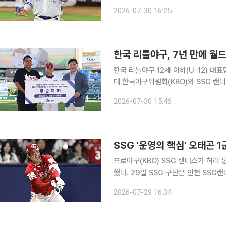
3타수 2안타를 기록했다. 5회 우중간
2026-07-30 16:25
다. 김현수가 7루타를 추가하면 KBO
한국 리틀야구, 7년 만에 월
한국 리틀야구 12세 이하(U-12) 
데 한국야구위원회(KBO)와 SSG 랜더스가 선수단 지원에
표팀의 월드시리즈 진출을 축하하기 위
2026-07-30 15:46
혔다. KBO와 SSG가 각각 500만 원
SSG '운영의 핵심' 오태곤 
프로야구(KBO) SSG 랜더스가 허리
했다. 29일 SSG 구단은 인천 SSG랜더스필드에서 열리는 2026 신한 SOL KBO리그 두산 베어스
와의 홈 경기를 앞두고 오태곤을 등록하고 최준우를 말소했다.
2026-07-29 16:34
트리에서 제외됐으나 몸 상태를 회복해