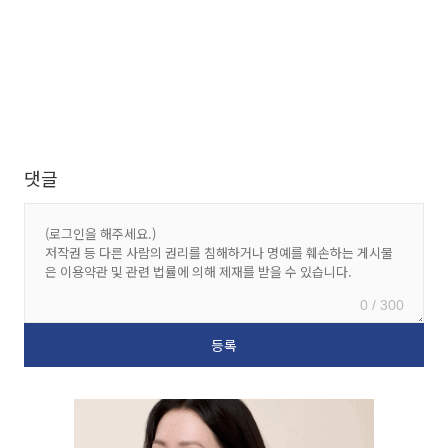
댓글
0 / 300