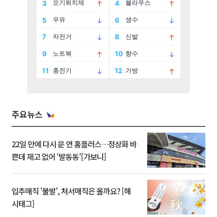
주요뉴스
22일 만에 다시 문 연 홈플러스…정상화 바
쁜데 재고 없어 ‘발동동’[가보니]
입추매직 '불발', 처서매직은 올까요? [해
시태그]