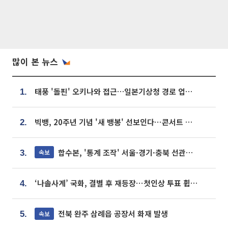
많이 본 뉴스
태풍 '돌핀' 오키나와 접근…일본기상청 경로 업데이트
1.
빅뱅, 20주년 기념 '새 뱅봉' 선보인다⋯콘서트 앞두고 팝업 개최
2.
합수본, '통계 조작' 서울·경기·충북 선관위 등 추가 압수수색
속보
3.
‘나솔사계’ 국화, 결별 후 재등장⋯첫인상 투표 휩쓸고 ‘인기녀’ 등극
4.
전북 완주 삼례읍 공장서 화재 발생
속보
5.