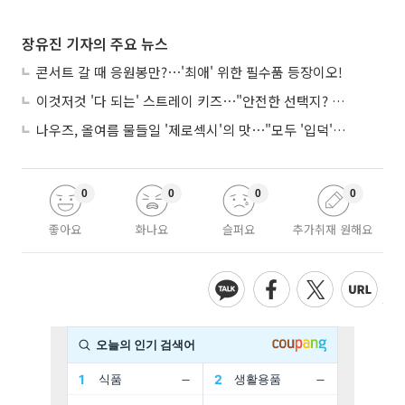
장유진 기자의 주요 뉴스
콘서트 갈 때 응원봉만?⋯'최애' 위한 필수품 등장이오!
이것저것 '다 되는' 스트레이 키즈⋯"안전한 선택지? 도전이 재밌죠"
나우즈, 올여름 물들일 '제로섹시'의 맛⋯"모두 '입덕'시킬 것"
0
0
0
0
좋아요
화나요
슬퍼요
추가취재 원해요