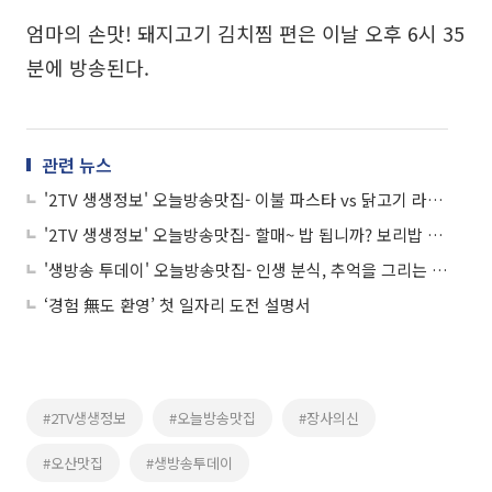
엄마의 손맛! 돼지고기 김치찜 편은 이날 오후 6시 35
분에 방송된다.
관련 뉴스
'2TV 생생정보' 오늘방송맛집- 이불 파스타 vs 닭고기 라멘, 성수동 맛집 승자는?
'2TV 생생정보' 오늘방송맛집- 할매~ 밥 됩니까? 보리밥 정식 맛집 '○○○ 보리밥'
'생방송 투데이' 오늘방송맛집- 인생 분식, 추억을 그리는 떡볶이 맛집 '잉○○'
‘경험 無도 환영’ 첫 일자리 도전 설명서
#2TV생생정보
#오늘방송맛집
#장사의신
#오산맛집
#생방송투데이