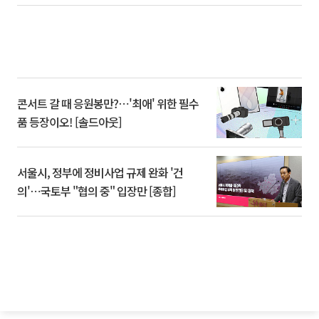
콘서트 갈 때 응원봉만?⋯'최애' 위한 필수
품 등장이오! [솔드아웃]
서울시, 정부에 정비사업 규제 완화 '건
의'⋯국토부 "협의 중" 입장만 [종합]