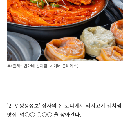
▲(출처='엄마네 김치찜' 네이버 플레이스)
'2TV 생생정보' 장사의 신 코너에서 돼지고기 김치찜
맛집 '엄○○ ○○○'을 찾아간다.