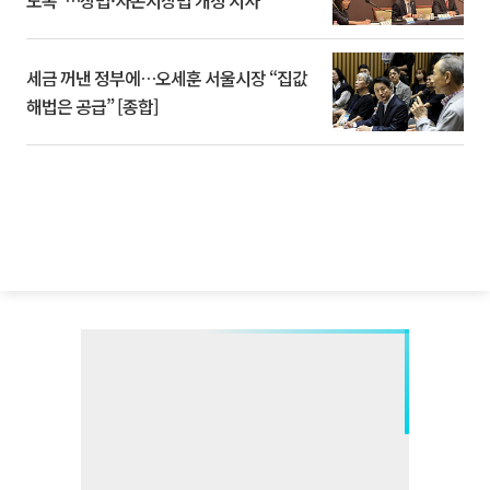
세금 꺼낸 정부에…오세훈 서울시장 “집값
해법은 공급” [종합]