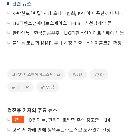
관련 뉴스
K-방산도 ‘빅딜’ 시대 오나…한화, KAI 이어 풍산까지 넘본다
LIG디펜스앤에어로스페이스ㆍHLBㆍ삼천당제약 등
한미약품ㆍ한국항공우주ㆍLIG디펜스앤에어로스페이스 등
블랙록 토큰화 MMF, 유럽 시장 진출∙∙∙스테이블코인 확장
#LIG디펜스앤에어로스페이스
#풍산
#한화
#라인메탈
#방공망
정진용 기자의 주요 뉴스
HD현대重, 필리핀 호위함 후속 정조준…‘14척+α’ 싹쓸이 노린다
단독
교섭 세 차례 만에 쟁의투표…포스코 노사관계 긴장