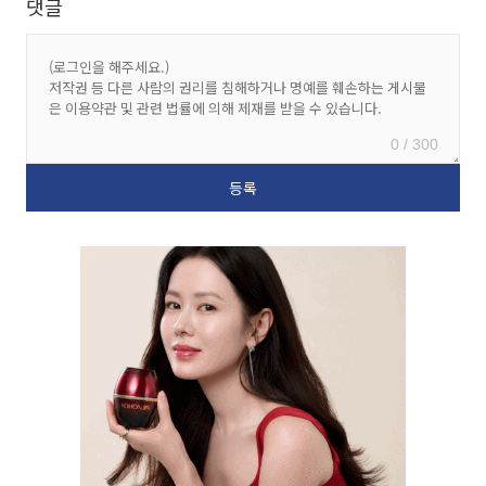
댓글
0 / 300