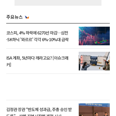
주요뉴스
코스피, 4% 하락에 6270선 마감…삼전
·SK하닉 '와르르' 각각 6%·10%대 급락
ISA 계좌, 5년마다 깨라고요? [이슈크래
커]
김정관 장관 “반도체 성과급, 주총 승인 받
도록”…상법·자본시장법 개정 시사