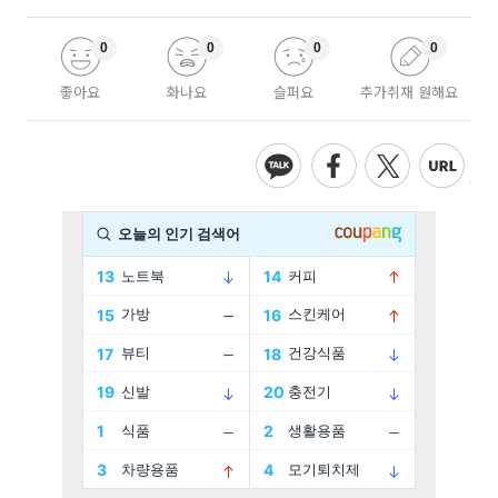
0
0
0
0
좋아요
화나요
슬퍼요
추가취재 원해요