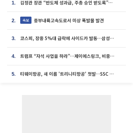
김정관 장관 “반도체 성과급, 주총 승인 받도록”…상법·자본시장법 개정 시사
1.
중부내륙고속도로서 미상 폭발물 발견
속보
2.
코스피, 장중 5%대 급락에 사이드카 발동…삼성·SK 동반 폭락
3.
트럼프 “자석 사업을 하라”…제이에스링크, 비중국 영구자석 공급망 구축 속도
4.
티웨이항공, 새 이름 '트리니티항공' 첫발…SSC 전략 본격화
5.