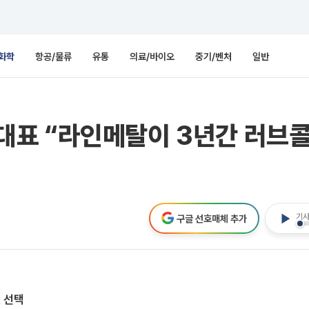
화학
항공/물류
유통
의료/바이오
중기/벤처
일반
현 대표 “라인메탈이 3년간 러브
기사
구글 선호매체 추가
A 선택