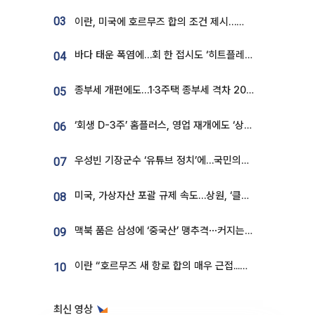
03
이란, 미국에 호르무즈 합의 조건 제시…美 “경기 아직 안 끝나” [종합]
바다 태운 폭염에…회 한 접시도 ‘히트플레이션’
04
종부세 개편에도…1·3주택 종부세 격차 2028년부터 확대
05
‘회생 D-3주’ 홈플러스, 영업 재개에도 ‘상품 공급망’ 복구가 생존 관건
06
우성빈 기장군수 ‘유튜브 정치’에…국민의힘 군의원들 집단 반발
07
미국, 가상자산 포괄 규제 속도…상원, ‘클래리티법’ 9월 절차투표 추진
08
맥북 품은 삼성에 ‘중국산’ 맹추격⋯커지는 노트북 OLED 시장
09
이란 “호르무즈 새 항로 합의 매우 근접...미국 배상 먼저”
10
최신 영상