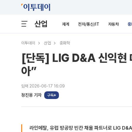
산업
재계
전자/통신/IT
자동차
중
이투데이
산업
중화학
[단독] LIG D&A 신익
아”
입력 2026-06-17 16:09
정진용 기자
구독
라인메탈, 유럽 방공망 빈칸 채울 파트너로 LIG D&