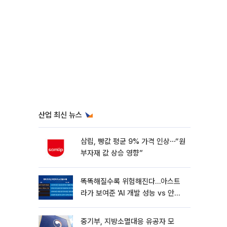
산업 최신 뉴스
삼립, 빵값 평균 9% 가격 인상⋯“원
부자재 값 상승 영향”
똑똑해질수록 위험해진다…아스트
라가 보여준 'AI 개발 성능 vs 안전
딜레마'
중기부, 지방소멸대응 유공자 모