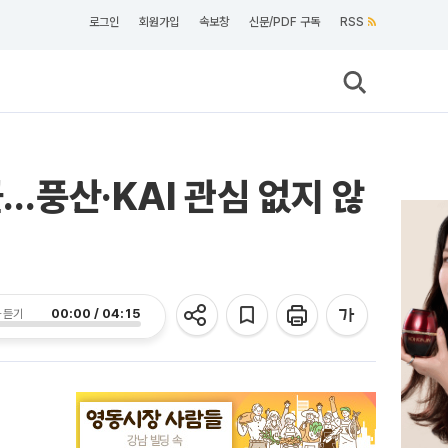
로그인
회원가입
속보창
신문/PDF 구독
RSS
콜…풍산·KAI 관심 없지 않
00:00 / 04:15
 듣기