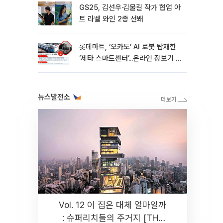
GS25, 김선우·김물길 작가 협업 아
트 라벨 와인 2종 선봬
롯데마트, ‘오카도’ AI 로봇 탑재한
‘제타 스마트센터’...온라인 장보기 판
바꾼다[르포]
뉴스발전소
Vol. 12 이 집은 대체 얼마일까
: 슈퍼리치들의 주거지 [THE