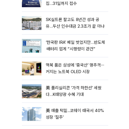
집…31일까지 접수
SK실트론 팔고도 8년간 성과 공
유…두산 인수대금 2.3조가 끝 아냐
‘한국판 IRA’ 베일 벗었지만…반도체
·배터리 업계 “시행령이 관건”
맥북 품은 삼성에 ‘중국산’ 맹추격⋯
커지는 노트북 OLED 시장
美 폴리실리콘 ‘가격 하한선’ 세웠
다…K태양광 수혜 기대
美 매출 턱밑...코웨이 태국서 40%
성장 ‘질주’