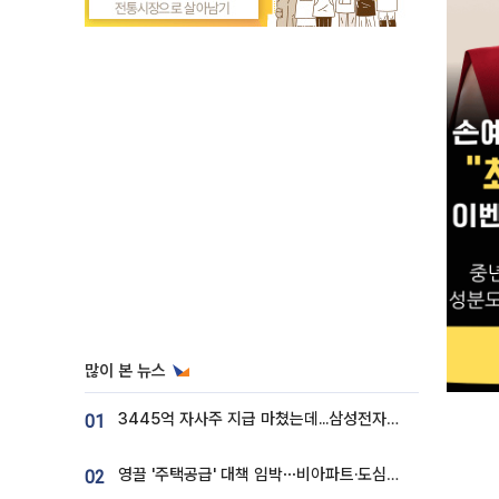
많이 본 뉴스
3445억 자사주 지급 마쳤는데...삼성전자 DX노조, 뒤늦은 '떼쓰기 집회'
01
영끌 '주택공급' 대책 임박⋯비아파트·도심복합까지 총동원
02