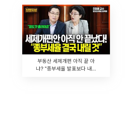
부동산 세제개편 아직 끝 아
냐? "종부세율 발표보다 내릴
것" 장기거주·양도세 전망 I 집
땅지성 I 김인만, 진미윤