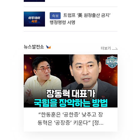
트럼프 ‘美 원정출산 금지’
속보
행정명령 서명
뉴스발전소
“한동훈은 ‘공한증’ 낮추고 장
동혁은 ‘공장증’ 키운다” [정치
대학]