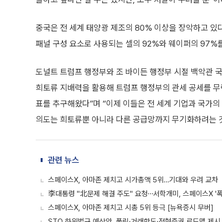
중국은 전 세계 태양광 제조의 80% 이상을 장악하고 있
패널 구성 요소로 사용되는 셀의 92%와 웨이퍼의 97%
도널트 트럼프 행정부와 조 바이든 행정부 시절 백악관 국
희토류 지배력을 활용해 트럼프 행정부의 관세 공세를 무
표를 추구해왔다”며 “이제 이들은 전 세계 기업과 국가의
의도는 희토류뿐 아니라 다른 공급망까지 무기화하려는 
관련 뉴스
스페이스X, 아마존 제치고 시가총액 5위…기대와 우려 교차
李대통령 "北문제 해결 주도" 요청⋯서학개미, 스페이스X '폭
스페이스X, 아마존 제치고 시총 5위 등극 [뉴욕증시 무버]
STO 하위법규 예상안, 풀링·거래한도·정형증권 로드맵 제시