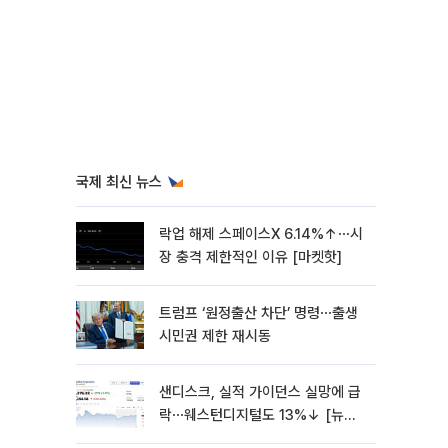
국제 최신 뉴스
락업 해제 스페이스X 6.14%↑⋯시
장 충격 제한적인 이유 [마켓핫]
트럼프 ‘원정출산 차단’ 명령⋯출생
시민권 제한 재시동
샌디스크, 실적 가이던스 실망에 급
락⋯웨스턴디지털도 13%↓ [뉴욕
증시 무버]