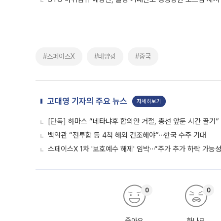
#스페이스X
#태양광
#중국
고대영 기자의 주요 뉴스
자세히보기
[단독] 하마스 “네타냐후 합의안 거절, 총선 앞둔 시간 끌기”
백악관 “전투함 등 4척 해외 건조해야”⋯한국 수주 기대
스페이스X 1차 '보호예수 해제' 임박⋯“주가 추가 하락 가능성
0
0
좋아요
화나요