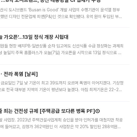
od'…8억 도시브랜드, 용산 대통령실 CI 업체가 수행
시 도시브랜드 ‘Busan is Good’ 개발 사업의 수행기관이 윤석열 정부
여했던 디자인 전문업체 피앤(P&)인 것으로 확인됐다. 8억 원이 투입된 부산
 부족과 디자인 정체성 논란에 휩싸였던 만큼, 사업 선정 과정과 결과물에
 가오픈’...13일 정식 개장 시험대
.직원들 현장 배치PB·일반상품 순차 입고에도 신선식품 수급 정상화는 과제최
 높일지 주목 홈플러스가 오늘(7일) 가오픈을 시작으로 13일 정식으로 재
직원들이 현장 배치되고, PB 상품과 함께 일반 상품 납품도 순차적으로 진행
ㆍ전라 폭염 [날씨]
 금요일인 7일 낮 기온이 최고 39도까지 오르며 폭염이 이어지겠다. 기상청
로 전국 대부분 지역의 기온이 평년보다 높겠다. 아침 최저기온은 22~27
 대부분 지역에 폭염특보가 발효된 가운데 최고체감온도는 35도 안팎까지 올라
줄 죄는 건전성 규제 [주택공급 또다른 병목 PF]①
발 사업장. 2023년 주택건설사업계획 승인을 받아 인허가를 마쳤지만 착공
에 들어갔고, 감정가 362억원인 이 사업장은 약 20% 할인된 288억원에
 현재는 4차 공매를 위한 조건 협의가 진행 중이다. 수도권의 주요 주거 배