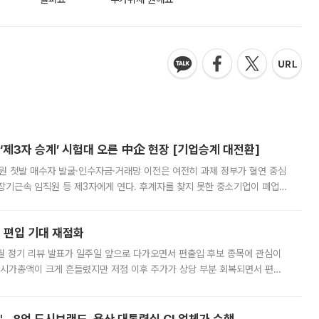
제3자 승계’ 시험대 오른 中企 현장 [기업승계 대전환]
지원 첫발 매수자 발굴·인수자금·거래망 이전은 여전히 과제 정부가 혈연 중심
장기근속 임직원 등 제3자에게 연다. 후계자를 찾지 못한 중소기업이 폐업
해 기술과 일자리를 남기도록 하겠다는 취지다. 다만 세금 감면만으로 거래를
에 편입 기대 재점화
월 정기 리뷰 발표가 일주일 앞으로 다가오면서 편출입 후보 종목에 관심이
 시가총액이 크게 흔들렸지만 저점 이후 주가가 상당 부분 회복되면서 편입
다시 부각되고 있다. 7일 금융투자업계에 따르면 MSCI는 한국시간으로 오는