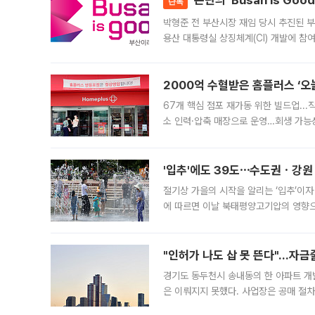
논란의 'Busan is Go
단독
박형준 전 부산시장 재임 당시 추진된 부산
용산 대통령실 상징체계(CI) 개발에 참
도시브랜드 사업이 공개 이후 시민 공감
2000억 수혈받은 홈플러스 ‘오늘
67개 핵심 점포 재가동 위한 빌드업..
소 인력·압축 매장으로 운영…회생 가능성
영업을 시작한다. 핵심 점포 67개에는 
'입추'에도 39도⋯수도권ㆍ강원
절기상 가을의 시작을 알리는 ‘입추’이자
에 따르면 이날 북태평양고기압의 영향으
도, 낮 최고기온은 31~39도로, 전국
"인허가 나도 삽 못 뜬다"…자금
경기도 동두천시 송내동의 한 아파트 개
은 이뤄지지 못했다. 사업장은 공매 절차
3차 공매까지 진행됐으나 모두 유찰됐다.