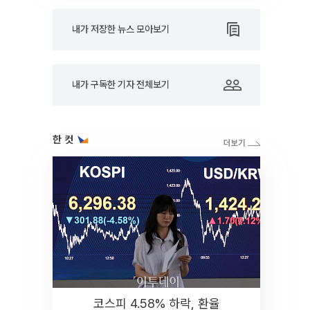
내가 저장한 뉴스 모아보기
내가 구독한 기자 전체보기
한 컷
코스피 4.58% 하락, 환율