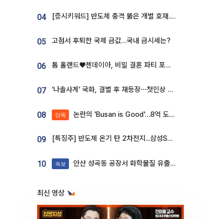
[증시키워드] 반도체 충격 뚫은 개별 호재...포스코퓨처엠·에코프로·한화솔루션 '눈길'
04
고점서 후퇴한 국제 금값…국내 금시세는?
05
톰 홀랜드♥젠데이아, 비밀 결혼 파티 포착⋯호텔 대관비만 9억
06
‘나솔사계’ 국화, 결별 후 재등장⋯첫인상 투표 휩쓸고 ‘인기녀’ 등극
07
논란의 'Busan is Good'…8억 도시브랜드, 용산 대통령실 CI 업체가 수행
08
단독
[특징주] 반도체 온기 탄 2차전지...삼성SDI, 장 초반 7% 넘게 껑충
09
안산 성곡동 공장서 화학물질 유출 사고 발생
10
속보
최신 영상