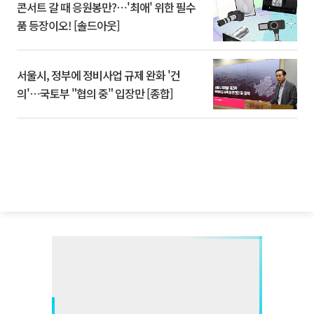
콘서트 갈 때 응원봉만?⋯'최애' 위한 필수
품 등장이오! [솔드아웃]
서울시, 정부에 정비사업 규제 완화 '건
의'⋯국토부 "협의 중" 입장만 [종합]