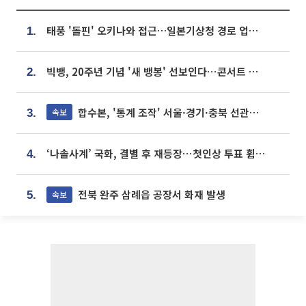
태풍 '돌핀' 오키나와 접근…일본기상청 경로 업데이트
1.
빅뱅, 20주년 기념 '새 뱅봉' 선보인다⋯콘서트 앞두고 팝업 개최
2.
합수본, '통계 조작' 서울·경기·충북 선관위 등 추가 압수수색
속보
3.
‘나솔사계’ 국화, 결별 후 재등장⋯첫인상 투표 휩쓸고 ‘인기녀’ 등극
4.
전북 완주 삼례읍 공장서 화재 발생
속보
5.