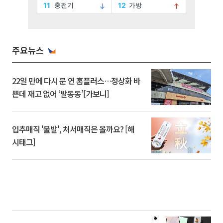
주요뉴스
22일 만에 다시 문 연 홈플러스…정상화 바
쁜데 재고 없어 ‘발동동’[가보니]
입추매직 '불발', 처서매직은 올까요? [해
시태그]