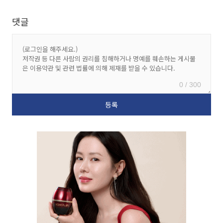
댓글
0 / 300