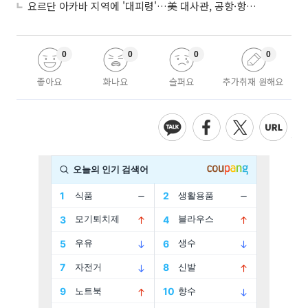
요르단 아카바 지역에 '대피령'…美 대사관, 공항·항구 접근 금지 권고
0
0
0
0
좋아요
화나요
슬퍼요
추가취재 원해요