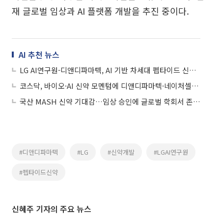
재 글로벌 임상과 AI 플랫폼 개발을 추진 중이다.
AI 추천 뉴스
LG AI연구원-디앤디파마텍, AI 기반 차세대 펩타이드 신약 공동개발 본격화
코스닥, 바이오·AI 신약 모멘텀에 디앤디파마텍·네이처셀 급등
국산 MASH 신약 기대감…임상 승인에 글로벌 학회서 존재감 뽐내
#디앤디파마텍
#LG
#신약개발
#LGAI연구원
#펩타이드신약
신혜주 기자의 주요 뉴스