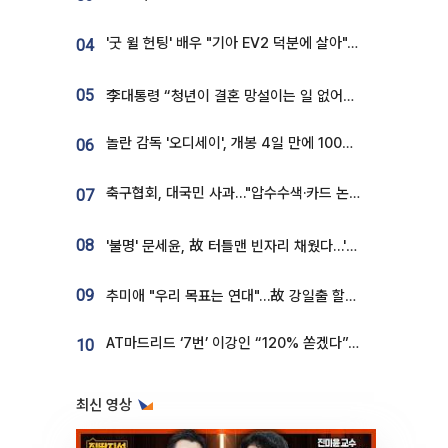
'굿 윌 헌팅' 배우 "기아 EV2 덕분에 살아"…교통사고 후 안전성 극찬
04
05
李대통령 “청년이 결혼 망설이는 일 없어야...제도상 불이익 조사”
놀란 감독 '오디세이', 개봉 4일 만에 100만 돌파⋯'왕사남' 보다 빠르다
06
축구협회, 대국민 사과…"압수수색·카드 논란 사죄, 강도 높은 쇄신"
07
08
'불명' 문세윤, 故 터틀맨 빈자리 채웠다…'거북이' 눈물의 최종 우승
09
추미애 "우리 목표는 연대"…故 강일출 할머니 흉상 제막
AT마드리드 ‘7번’ 이강인 “120% 쏟겠다”⋯시메오네 감독 “필요한 선수”
10
최신 영상