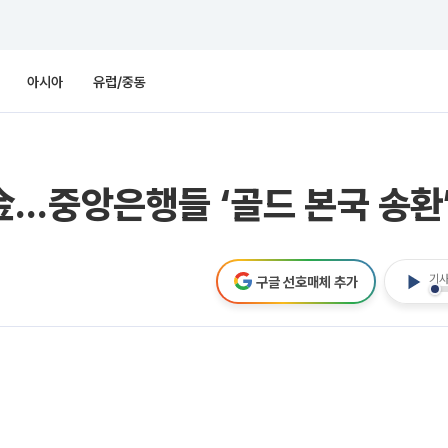
아시아
유럽/중동
…중앙은행들 ‘골드 본국 송환’
기사
구글 선호매체 추가