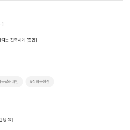
트]
라지는 긴축시계 [종합]
미국달러대안
#장외금청산
탄생 ②]