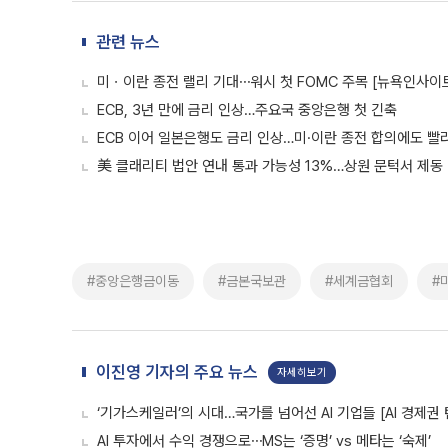
관련 뉴스
미ㆍ이란 종전 랠리 기대⋯워시 첫 FOMC 주목 [뉴욕인사이
ECB, 3년 만에 금리 인상…주요국 중앙은행 첫 긴축
ECB 이어 일본은행도 금리 인상…미·이란 종전 합의에도 빨
美 클래리티 법안 연내 통과 가능성 13%…상원 문턱서 제동
#중앙은행금이동
#금본국보관
#세계금협회
#
이진영 기자의 주요 뉴스
자세히보기
‘기가스케일러’의 시대…국가를 넘어선 AI 기업들 [AI 경제권 
AI 투자에서 수익 경쟁으로⋯MS는 ‘증명’ vs 메타는 ‘숙제’