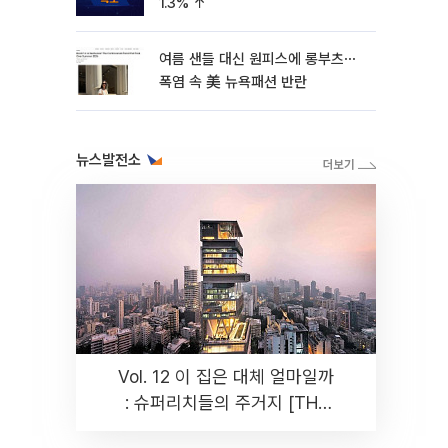
1.3% ↑
여름 샌들 대신 원피스에 롱부츠⋯
폭염 속 美 뉴욕패션 반란
뉴스발전소
Vol. 12 이 집은 대체 얼마일까
: 슈퍼리치들의 주거지 [THE
RARE]