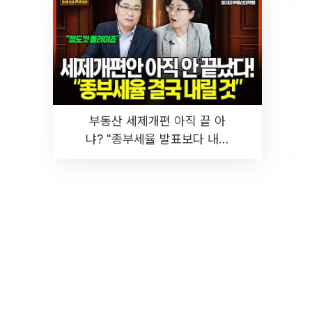
부동산 세제개편 아직 끝 아
냐? "종부세율 발표보다 내릴
것" 장기거주·양도세 전망 I 집
땅지성 I 김인만, 진미윤