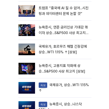
트럼프 “중국에 AI 질 수 없어...시진
핑과 데이터센터 문제 논할 것”
뉴욕증시, 연준 금리인상 기대감 꺾
이자 상승...S&P500 사상 최고치
[종합]
국제유가, 호르무즈 해협 긴장감에
상승...WTI 1.15% ↑[상보]
뉴욕증시, 고용지표 악화에 상
승...S&P500 사상 최고치 [상보]
국제유가, 상승...WTI 1.15%
속보
↑
뉴욕증시, 상승...나스닥
속보