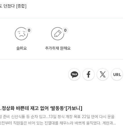
 던졌다 [종합]
0
0
슬퍼요
추가취재 원해요
…정상화 바쁜데 재고 없어 ‘발동동’[가보니]
준비 신선식품 등 순차 입고…13일 정식 개장 목표 22일 만에 다시 문을
오전부터 직원들은 비어 있는 진열대를 채우느라 바쁘게 움직였다. 계란과
리를 잡기 시작했지만, 매장 곳곳엔 여전히 텅 빈 매대가 먼저 눈에 들어왔