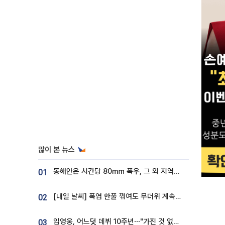
많이 본 뉴스
동해안은 시간당 80㎜ 폭우, 그 외 지역은 폭염…‘극과 극 날씨’
01
[내일 날씨] 폭염 한풀 꺾여도 무더위 계속⋯동해안 이틀 연속 비
02
임영웅, 어느덧 데뷔 10주년⋯"가진 것 없던 시절, 내 앞엔 20명의 팬뿐"
03