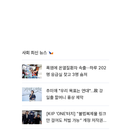
사회 최신 뉴스
폭염에 온열질환자 속출⋯하루 202
명 응급실 찾고 3명 숨져
추미애 "우리 목표는 연대"…故 강
일출 할머니 흉상 제막
[K·IP ‘ONE’터치] “불법복제물 링크
만 걸어도 처벌 가능” 개정 저작권
법 어떻게 바뀌었나