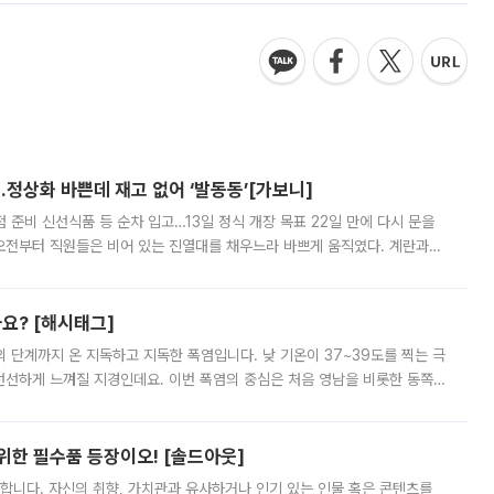
…정상화 바쁜데 재고 없어 ‘발동동’[가보니]
준비 신선식품 등 순차 입고…13일 정식 개장 목표 22일 만에 다시 문을
오전부터 직원들은 비어 있는 진열대를 채우느라 바쁘게 움직였다. 계란과
리를 잡기 시작했지만, 매장 곳곳엔 여전히 텅 빈 매대가 먼저 눈에 들어왔
까요? [해시태그]
’의 단계까지 온 지독하고 지독한 폭염입니다. 낮 기온이 37~39도를 찍는 극
 선선하게 느껴질 지경인데요. 이번 폭염의 중심은 처음 영남을 비롯한 동쪽
 북서풍이 산맥을 넘어 영남 쪽으로 내려오면서 뜨겁고 건조해졌는데요.
 위한 필수품 등장이오! [솔드아웃]
합니다. 자신의 취향, 가치관과 유사하거나 인기 있는 인물 혹은 콘텐츠를