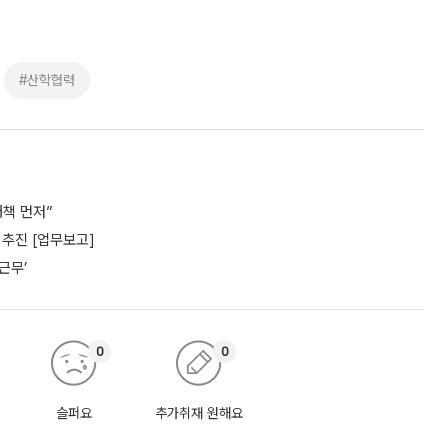
#산학협력
책 먼저”
추진 [업무보고]
근무’
0
0
슬퍼요
추가취재 원해요