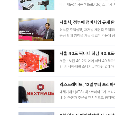
따라 제품을 사는 '디토(Ditto) 소비
어디일까요? 아이돌 콘서트 시작을 기다
서울시, 정부에 정비사업 규제 완화
명노준 주택실장, 재개발·재건축 주택공
공급 확대 방침을 거듭 강조한 가운데 정
면 반박하고 나섰다. 명노준 서울시 주택
서울 40도 찍더니 하남 40.8도
서울ㆍ노원 40.2도 이어 하남 40.8도
안 비 시작·내륙 소나기…무더위·열대야 
에서도 40도를 웃도는 기온이 관측됐다
의 극심한
넥스트레이드, 12일부터 프리마
대체거래소(ATS) 넥스트레이드가 프리
내 상·하한가 주문을 한시적으로 금지하
가 체결 사례와 관련해 설명자료를 내고