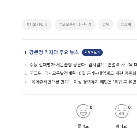
#서울시립대
#코오롱인더스트리
#AI
#소재
강문정 기자의 주요 뉴스
자세히보기
수능 절대평가·서논술형 공론화⋯입시업계 “변별력·사교육 대
국교위, 국가교육발전계획 10월 공개⋯대입제도 개편 공론화 
"육아휴직만으론 한계"⋯여성 경력유지 해법은 '복귀 후 유연
0
0
좋아요
화나요