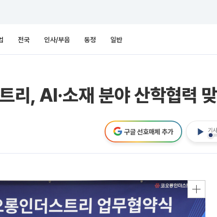
업
전국
인사/부음
동정
일반
, AI·소재 분야 산학협력 
기사
구글 선호매체 추가