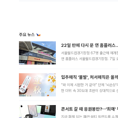
주요 뉴스
22일 만에 다시 문 연 홈플러스
서울월드컵경기장점 67명 출근해 재개점 
연 홈플러스 서울월드컵경기장점. 7일 
우유, 과일 같은 신선식품이 차근차근 자
입추매직 '불발', 처서매직은 올
“와 이제 시원한 거 같아” 단체 ‘뇌손상
한 더위 속 30도대 초반이 상대적으로
지역에 있었습니다. 7월 말에는 서풍과
콘서트 갈 때 응원봉만?⋯'최애'
지금 화제 되는 패션·뷰티 트렌드를 소개