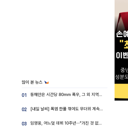
많이 본 뉴스
동해안은 시간당 80㎜ 폭우, 그 외 지역은 폭염…‘극과 극 날씨’
01
[내일 날씨] 폭염 한풀 꺾여도 무더위 계속⋯동해안 이틀 연속 비
02
임영웅, 어느덧 데뷔 10주년⋯"가진 것 없던 시절, 내 앞엔 20명의 팬뿐"
03