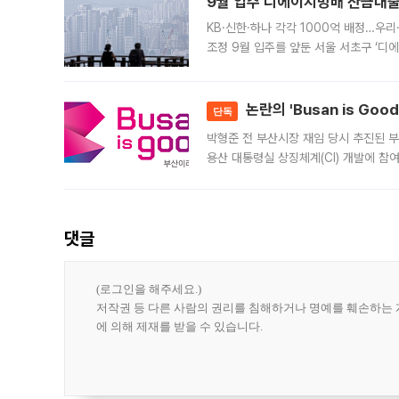
9월 입주 디에이치방배 잔금대출
KB·신한·하나 각각 1000억 배정…우
조정 9월 입주를 앞둔 서울 서초구 ‘디
은행과 NH농협은행도 대출 취급을 검토
민은행
논란의 'Busan is Go
단독
박형준 전 부산시장 재임 당시 추진된 부산
용산 대통령실 상징체계(CI) 개발에 참
도시브랜드 사업이 공개 이후 시민 공감
댓글