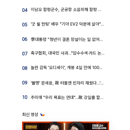
이남오 함평군수, 군공항 소음피해 함평 보상 요구
04
'굿 윌 헌팅' 배우 "기아 EV2 덕분에 살아"…교통사고 후 안전성 극찬
05
06
李대통령 “청년이 결혼 망설이는 일 없어야...제도상 불이익 조사”
축구협회, 대국민 사과…"압수수색·카드 논란 사죄, 강도 높은 쇄신"
07
놀란 감독 '오디세이', 개봉 4일 만에 100만 돌파⋯'왕사남' 보다 빠르다
08
09
'불명' 문세윤, 故 터틀맨 빈자리 채웠다…'거북이' 눈물의 최종 우승
10
추미애 "우리 목표는 연대"…故 강일출 할머니 흉상 제막
최신 영상