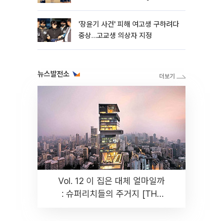
판]
'장윤기 사건' 피해 여고생 구하려다
중상…고교생 의상자 지정
뉴스발전소
Vol. 12 이 집은 대체 얼마일까
: 슈퍼리치들의 주거지 [THE
RARE]