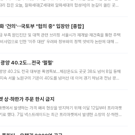
'가 자리 잡은 오늘, 잘파세대(Z세대와 알파세대의 합성어)의 눈길이 쏠린 곳은
리는 공연장. 응원봉만큼이나 눈에 띄는 게 있습니다. 공연이 시작되기
 '건의'⋯국토부 "협의 중" 입장만 [종합]
급 부족 원인진단 및 대책 관련 브리핑 서울시가 재개발·재건축을 통한 주택
비사업으로 인한 '이주 대란' 우려와 정부와의 정책 엇박자 논란에 대해 정
실장은 2031년까지 31만 가구 착공 목표에 차질이 없다는 입장이나,
·광양 40.2도…전국 '펄펄'
·광양 40.2도 전국 대부분 폭염특보…체감온도도 곳곳 38도 넘어 8일 동해
지속 서울 노원구의 기온이 40도를 넘어선 데 이어 경기 하남과 전남 광양
. 전국 대부분 지역에 폭염특보가 내려진 가운데 곳곳에서 39~40도 안팎
켓 상·하한가 주문 한시 금지
마켓에서 발생하는 가격 왜곡 현상을 방지하기 위해 이달 12일부터 프리마켓
기로 했다. 7일 넥스트레이드는 최근 프리마켓에서 발생한 소량의 상·하한
, 주문 오류로 인한 가격 급등락을 최소화하기 위한 비상 대응방안을 발표