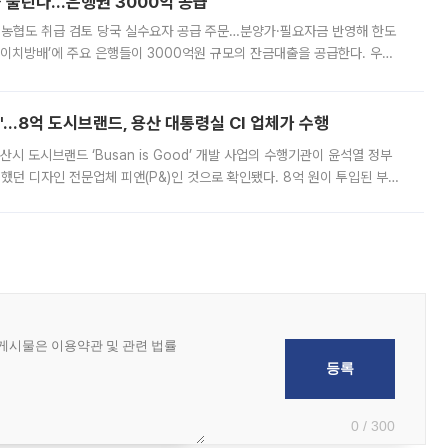
 풀린다…은행권 3000억 공급
리·농협도 취급 검토 당국 실수요자 공급 주문…분양가·필요자금 반영해 한도
에이치방배’에 주요 은행들이 3000억원 규모의 잔금대출을 공급한다. 우리
하고 있어 향후 공급 규모가 늘어날 전망이다. 7일 금융권에 따르면 KB국
od'…8억 도시브랜드, 용산 대통령실 CI 업체가 수행
시 도시브랜드 ‘Busan is Good’ 개발 사업의 수행기관이 윤석열 정부
여했던 디자인 전문업체 피앤(P&)인 것으로 확인됐다. 8억 원이 투입된 부산
 부족과 디자인 정체성 논란에 휩싸였던 만큼, 사업 선정 과정과 결과물에
0 / 300