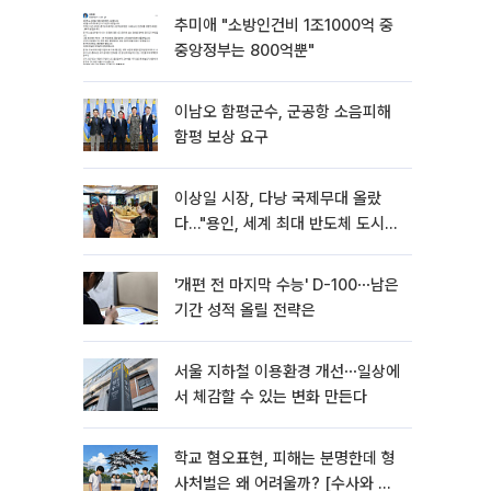
추미애 "소방인건비 1조1000억 중
중앙정부는 800억뿐"
이남오 함평군수, 군공항 소음피해
함평 보상 요구
이상일 시장, 다낭 국제무대 올랐
다…"용인, 세계 최대 반도체 도시
된다"
'개편 전 마지막 수능' D-100⋯남은
기간 성적 올릴 전략은
서울 지하철 이용환경 개선⋯일상에
서 체감할 수 있는 변화 만든다
학교 혐오표현, 피해는 분명한데 형
사처벌은 왜 어려울까? [수사와 재