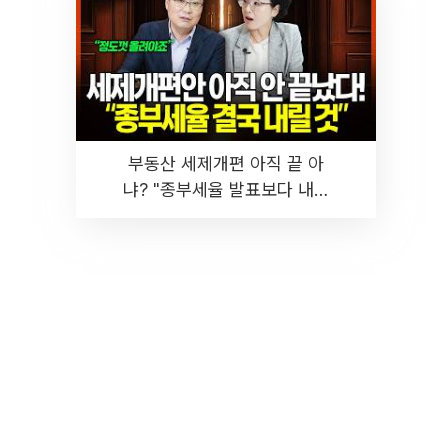
부동산 세제개편 아직 끝 아
냐? "종부세율 발표보다 내릴
것" 장기거주·양도세 전망 I 집
땅지성 I 김인만, 진미윤