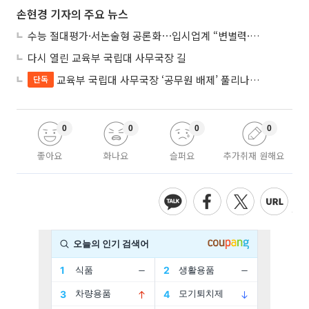
손현경 기자의 주요 뉴스
수능 절대평가·서논술형 공론화⋯입시업계 “변별력·사교육 대책 먼저”
다시 열린 교육부 국립대 사무국장 길
교육부 국립대 사무국장 ‘공무원 배제’ 풀리나…응시자격 다시 열렸다
단독
0
0
0
0
좋아요
화나요
슬퍼요
추가취재 원해요