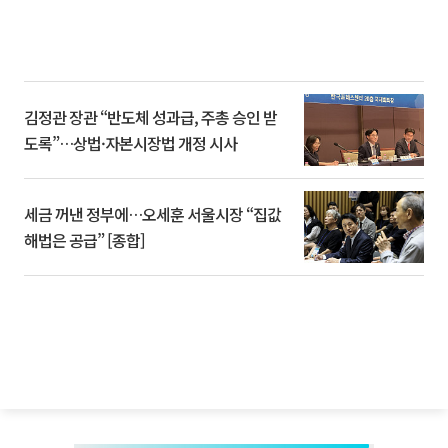
김정관 장관 “반도체 성과급, 주총 승인 받
도록”…상법·자본시장법 개정 시사
세금 꺼낸 정부에…오세훈 서울시장 “집값
해법은 공급” [종합]