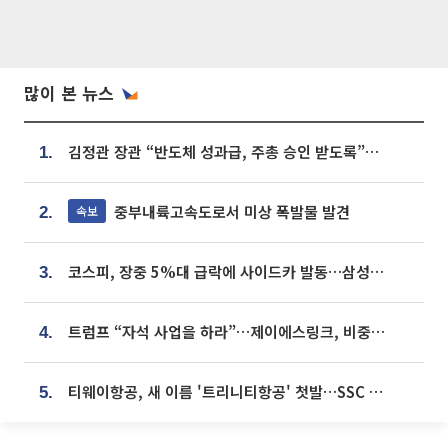
많이 본 뉴스
김정관 장관 “반도체 성과급, 주총 승인 받도록”…상법·자본시장법 개정 시사
1.
중부내륙고속도로서 미상 폭발물 발견
속보
2.
코스피, 장중 5%대 급락에 사이드카 발동…삼성·SK 동반 폭락
3.
트럼프 “자석 사업을 하라”…제이에스링크, 비중국 영구자석 공급망 구축 속도
4.
티웨이항공, 새 이름 '트리니티항공' 첫발…SSC 전략 본격화
5.