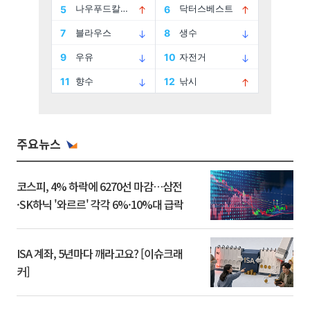
주요뉴스
코스피, 4% 하락에 6270선 마감…삼전
·SK하닉 '와르르' 각각 6%·10%대 급락
ISA 계좌, 5년마다 깨라고요? [이슈크래
커]