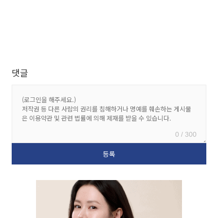
댓글
0 / 300