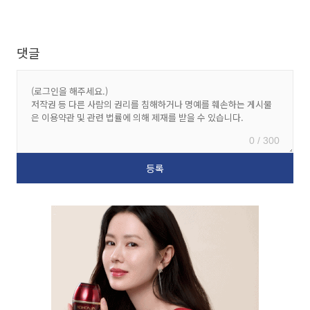
댓글
0 / 300