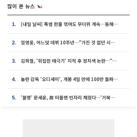
많이 본 뉴스
[내일 날씨] 폭염 한풀 꺾여도 무더위 계속⋯동해안 이틀 연속 비
1.
임영웅, 어느덧 데뷔 10주년⋯"가진 것 없던 시절, 내 앞엔 20명의 팬뿐"
2.
김희철, '뒤집힌 태극기' 지적 후 정치색 논란…"좌우 떠나 우리나라 국기"
3.
놀란 감독 '오디세이', 개봉 4일 만에 100만 돌파⋯'왕사남' 보다 빠르다
4.
'불명' 문세윤, 故 터틀맨 빈자리 채웠다…'거북이' 눈물의 최종 우승
5.