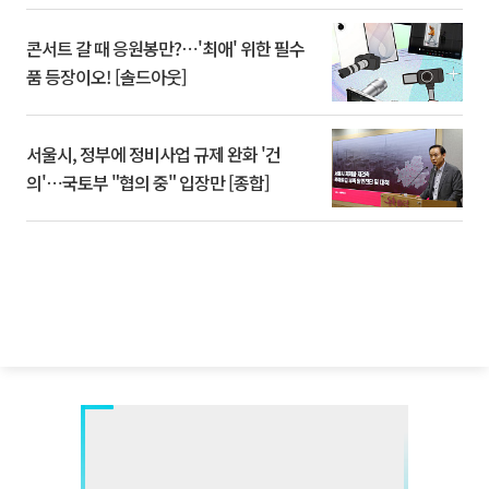
콘서트 갈 때 응원봉만?⋯'최애' 위한 필수
품 등장이오! [솔드아웃]
서울시, 정부에 정비사업 규제 완화 '건
의'⋯국토부 "협의 중" 입장만 [종합]