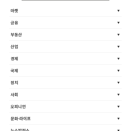
마켓
금융
부동산
산업
경제
국제
정치
사회
오피니언
문화·라이프
뉴스발전소