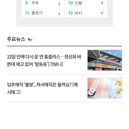
주요뉴스
22일 만에 다시 문 연 홈플러스…정상화 바
쁜데 재고 없어 ‘발동동’[가보니]
입추매직 '불발', 처서매직은 올까요? [해
시태그]