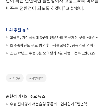
반이 되는 실질적인 출발점이자 고등교육의 미래를
바꾸는 전환점이 되도록 하겠다"고 밝혔다.
AI 추천 뉴스
교육부, 거점국립대 3곳에 인문사회 연구거점 구축…5년간 대학당 200억 지원
초 4~6학년도 무료 방과후⋯서울교육청, 공공기관 연계 프로그램 확대
2027학년도 수능 6월 모의평가 4일 시행…전북 1만6725명 응시
#교육부
#지방대학
손현경 기자의 주요 뉴스
수능 절대평가·서논술형 공론화⋯입시업계 “변별력·사교육 대책 먼저”