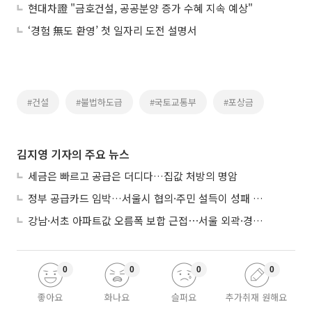
현대차證 "금호건설, 공공분양 증가 수혜 지속 예상"
‘경험 無도 환영’ 첫 일자리 도전 설명서
#건설
#불법하도급
#국토교통부
#포상금
김지영 기자의 주요 뉴스
세금은 빠르고 공급은 더디다…집값 처방의 명암
정부 공급카드 임박…서울시 협의·주민 설득이 성패 가른다
강남·서초 아파트값 오름폭 보합 근접⋯서울 외곽·경기 남부 중심 매수세
0
0
0
0
좋아요
화나요
슬퍼요
추가취재 원해요