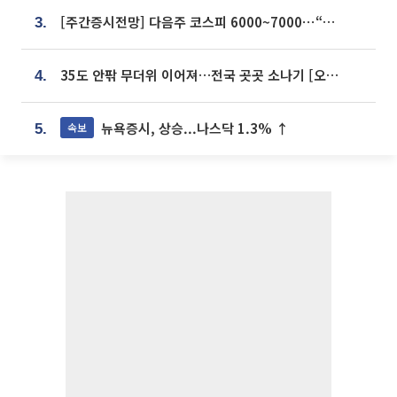
[주간증시전망] 다음주 코스피 6000~7000⋯“外人 수급은 정책이 변수”
3.
35도 안팎 무더위 이어져…전국 곳곳 소나기 [오늘 날씨]
4.
뉴욕증시, 상승...나스닥 1.3% ↑
속보
5.