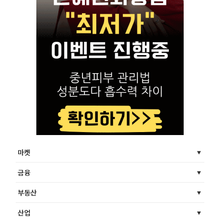
마켓
금융
부동산
산업