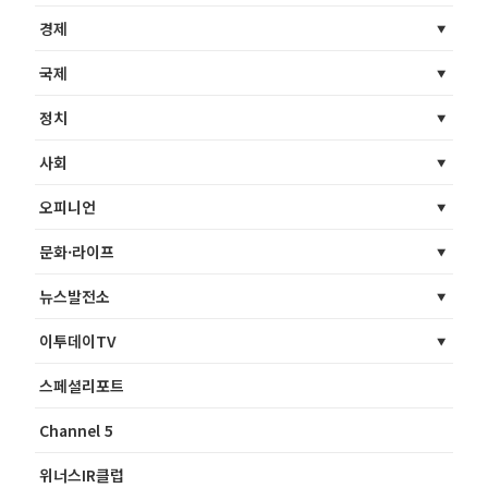
경제
국제
정치
사회
오피니언
문화·라이프
뉴스발전소
이투데이TV
스페셜리포트
Channel 5
위너스IR클럽