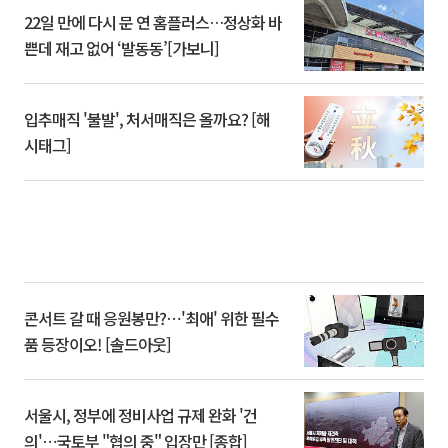
22일 만에 다시 문 연 홈플러스…정상화 바
쁜데 재고 없어 ‘발동동’[가보니]
입추매직 '불발', 처서매직은 올까요? [해
시태그]
콘서트 갈 때 응원봉만?⋯'최애' 위한 필수
품 등장이오! [솔드아웃]
서울시, 정부에 정비사업 규제 완화 '건
의'⋯국토부 "협의 중" 입장만 [종합]