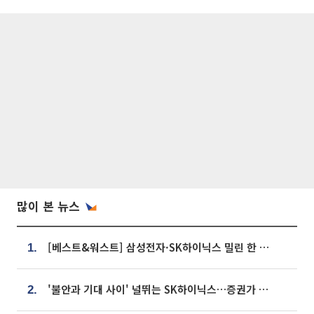
많이 본 뉴스
[베스트&워스트] 삼성전자·SK하이닉스 밀린 한 주…상상인증권은 85% 급등
1.
'불안과 기대 사이' 널뛰는 SK하이닉스…증권가 "HBM4·LTA 기반 펀터멘털 견고"
2.