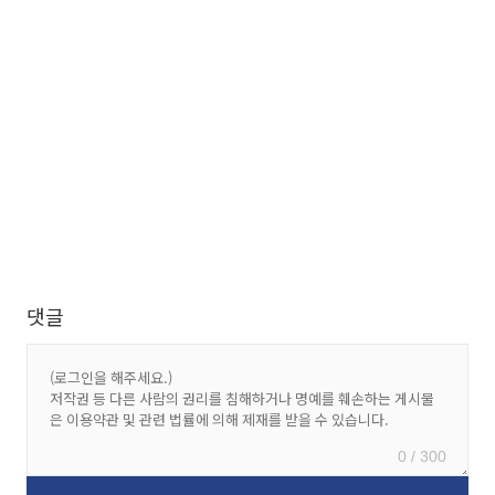
댓글
0 / 300