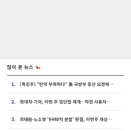
많이 본 뉴스
[특징주] “탄약 부족하다“ 美 국방부 증산 요청에⋯국내 방산주 급등세
1.
현대차·기아, 이번 주 임단협 재개…하청 사용자성 재심도 ‘변수’
2.
최태원·노소영 '9440억 분할' 판결, 이번주 재상고 여부 주목
3.