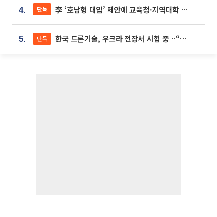
李 ‘호남형 대입’ 제안에 교육청·지역대학 서·논술형 입시 연계 '착수'
단독
4.
한국 드론기술, 우크라 전장서 시험 중…“스타트업 여러 곳 참여”
단독
5.