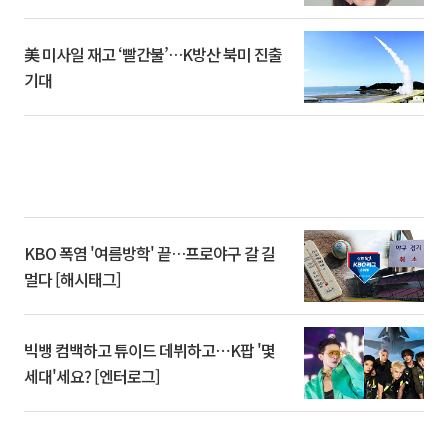
美 미사일 재고 ‘빨간불’…K방산 북미 진출
기대
KBO 폭염 '여름방학' 끝…프로야구 갈 길
멀다 [해시태그]
빅뱅 컴백하고 튜이드 데뷔하고⋯K팝 '몇
세대'세요? [엔터로그]