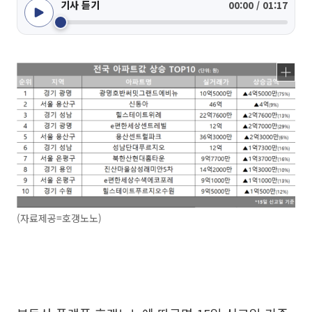
기사 듣기
00:00 / 01:17
(자료제공=호갱노노)