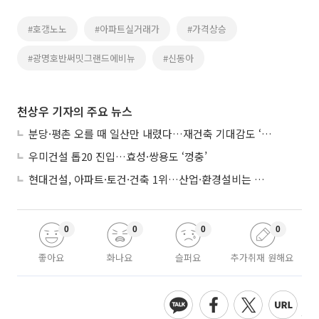
#호갱노노
#아파트실거래가
#가격상승
#광명호반써밋그랜드에비뉴
#신동아
천상우 기자의 주요 뉴스
분당·평촌 오를 때 일산만 내렸다…재건축 기대감도 ‘무색’
우미건설 톱20 진입…효성·쌍용도 ‘껑충’
현대건설, 아파트·토건·건축 1위…산업·환경설비는 삼성E&A
0
0
0
0
좋아요
화나요
슬퍼요
추가취재 원해요