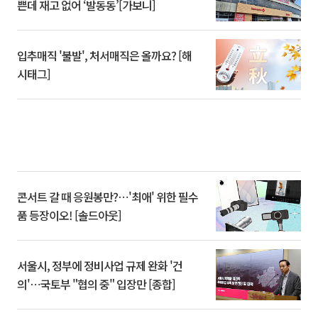
쁜데 재고 없어 ‘발동동’[가보니]
입추매직 '불발', 처서매직은 올까요? [해
시태그]
콘서트 갈 때 응원봉만?⋯'최애' 위한 필수
품 등장이오! [솔드아웃]
서울시, 정부에 정비사업 규제 완화 '건
의'⋯국토부 "협의 중" 입장만 [종합]