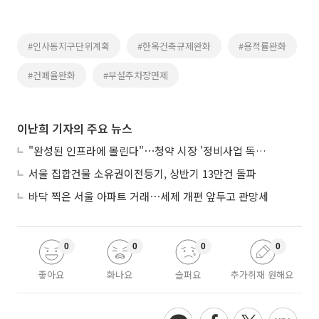
#인사동지구단위계획
#한옥건축규제완화
#용적률완화
#건폐율완화
#부설주차장면제
이난희 기자의 주요 뉴스
"완성된 인프라에 몰린다"⋯청약 시장 '정비사업 독주' 42배 격차
서울 집합건물 소유권이전등기, 상반기 13만건 돌파
바닥 찍은 서울 아파트 거래⋯세제 개편 앞두고 관망세
0
0
0
0
좋아요
화나요
슬퍼요
추가취재 원해요