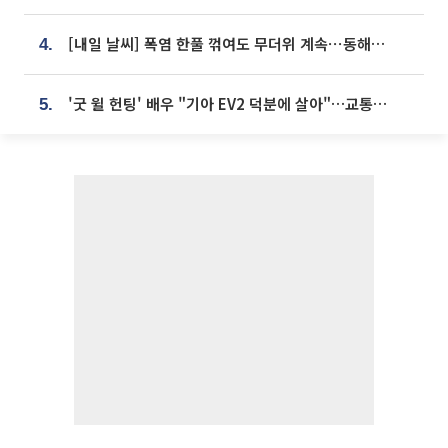
[내일 날씨] 폭염 한풀 꺾여도 무더위 계속⋯동해안 이틀 연속 비
4.
'굿 윌 헌팅' 배우 "기아 EV2 덕분에 살아"…교통사고 후 안전성 극찬
5.