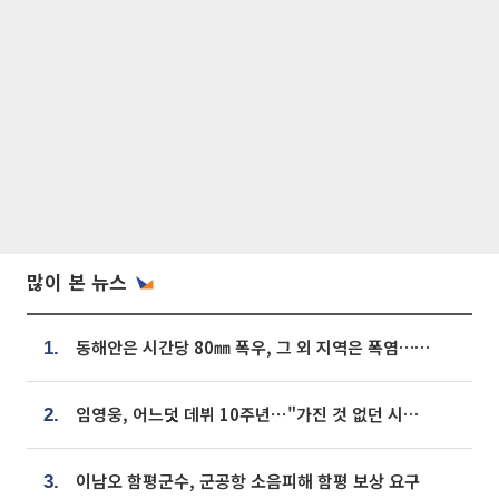
많이 본 뉴스
동해안은 시간당 80㎜ 폭우, 그 외 지역은 폭염…‘극과 극 날씨’
1.
임영웅, 어느덧 데뷔 10주년⋯"가진 것 없던 시절, 내 앞엔 20명의 팬뿐"
2.
이남오 함평군수, 군공항 소음피해 함평 보상 요구
3.