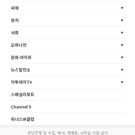
국제
정치
사회
오피니언
문화·라이프
뉴스발전소
이투데이TV
스페셜리포트
Channel 5
위너스IR클럽
무단전재 및 수집, 복사, 재배포, AI학습 이용 금지