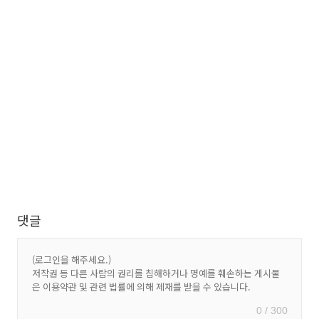
댓글
0 / 300