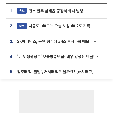
전북 완주 삼례읍 공장서 화재 발생
속보
1.
서울도 '40도'…오늘 노원 40.2도 기록
속보
2.
SK하이닉스, 용인·청주에 54조 투자…AI 메모리 생산기지 키운다
3.
'2TV 생생정보' 오늘방송맛집- 배우 강성진 단골! 쌀국수ㆍ푸팟퐁 커리 맛집 '블○○○'
4.
입추매직 '불발', 처서매직은 올까요? [해시태그]
5.