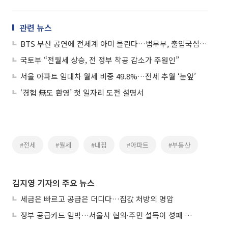
관련 뉴스
BTS 부산 공연에 전세계 아미 몰린다…법무부, 출입국심사 특별대책
국토부 “전월세 상승, 전 정부 착공 감소가 주원인”
서울 아파트 임대차 월세 비중 49.8%…전세 추월 ‘눈앞’
‘경험 無도 환영’ 첫 일자리 도전 설명서
#전세
#월세
#내집
#아파트
#부동산
김지영 기자의 주요 뉴스
세금은 빠르고 공급은 더디다…집값 처방의 명암
정부 공급카드 임박…서울시 협의·주민 설득이 성패 가른다