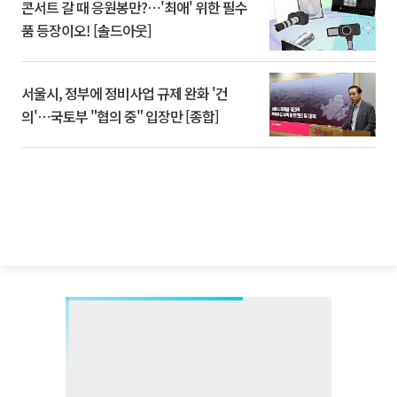
콘서트 갈 때 응원봉만?⋯'최애' 위한 필수
품 등장이오! [솔드아웃]
서울시, 정부에 정비사업 규제 완화 '건
의'⋯국토부 "협의 중" 입장만 [종합]