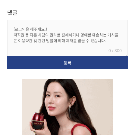
댓글
0 / 300