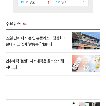
주요뉴스
22일 만에 다시 문 연 홈플러스…정상화 바
쁜데 재고 없어 ‘발동동’[가보니]
입추매직 '불발', 처서매직은 올까요? [해
시태그]