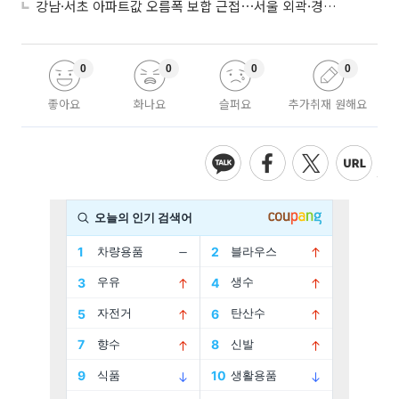
강남·서초 아파트값 오름폭 보합 근접⋯서울 외곽·경기 남부 중심 매수세
0
0
0
0
좋아요
화나요
슬퍼요
추가취재 원해요